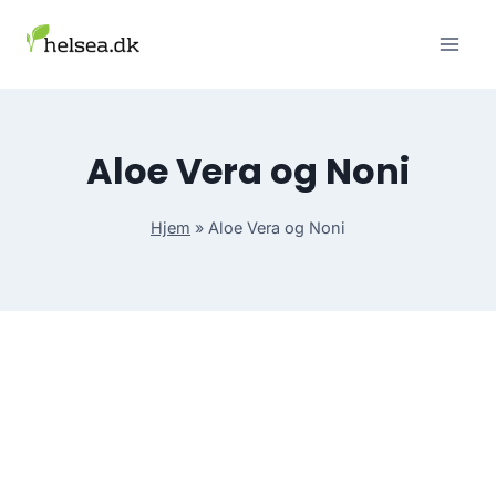
Skip
to
content
Aloe Vera og Noni
Hjem
»
Aloe Vera og Noni