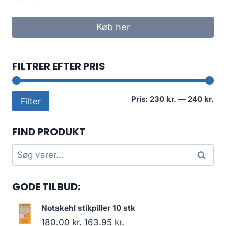
Køb her
FILTRER EFTER PRIS
Min
Høj
Pris:
230 kr.
—
240 kr.
Filter
pri
pri
FIND PRODUKT
Søg
Søg
efter:
GODE TILBUD:
Notakehl stikpiller 10 stk
Den
Den
180.00
kr.
163.95
kr.