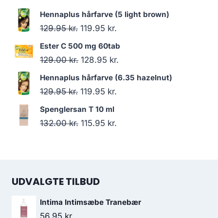
oprindelige
aktuelle
Hennaplus hårfarve (5 light brown)
pris
pris
Den
Den
129.95
kr.
119.95
kr.
var:
er:
oprindelige
aktuelle
Ester C 500 mg 60tab
180.00 kr..
163.95 kr..
pris
pris
Den
Den
129.00
kr.
128.95
kr.
var:
er:
oprindelige
aktuelle
Hennaplus hårfarve (6.35 hazelnut)
129.95 kr..
119.95 kr..
pris
pris
Den
Den
129.95
kr.
119.95
kr.
var:
er:
oprindelige
aktuelle
Spenglersan T 10 ml
129.00 kr..
128.95 kr..
pris
pris
Den
Den
132.00
kr.
115.95
kr.
var:
er:
oprindelige
aktuelle
129.95 kr..
119.95 kr..
pris
pris
var:
er:
UDVALGTE TILBUD
132.00 kr..
115.95 kr..
Intima Intimsæbe Tranebær
56.95
kr.