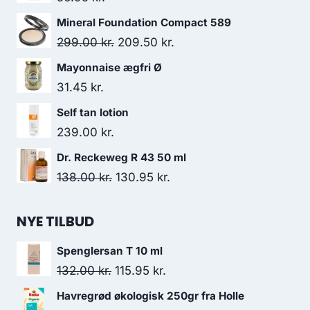
Mineral Foundation Compact 589
Den
Den
299.00
kr.
209.50
kr.
oprindelige
aktuelle
Mayonnaise ægfri Ø
pris
pris
31.45
kr.
var:
er:
Self tan lotion
299.00 kr..
209.50 kr..
239.00
kr.
Dr. Reckeweg R 43 50 ml
Den
Den
138.00
kr.
130.95
kr.
oprindelige
aktuelle
pris
pris
NYE TILBUD
var:
er:
Spenglersan T 10 ml
138.00 kr..
130.95 kr..
Den
Den
132.00
kr.
115.95
kr.
oprindelige
aktuelle
Havregrød økologisk 250gr fra Holle