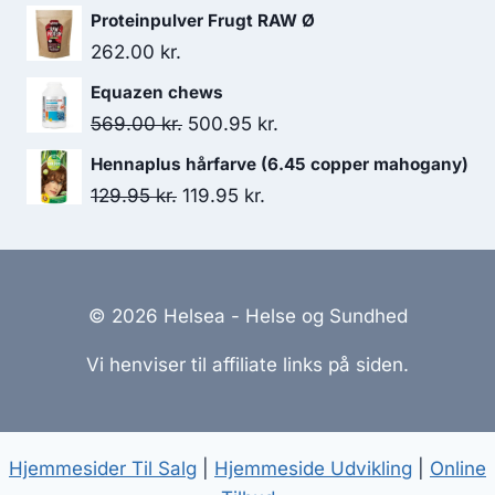
var:
er:
Proteinpulver Frugt RAW Ø
129.95 kr..
119.95 kr..
262.00
kr.
Equazen chews
Den
Den
569.00
kr.
500.95
kr.
oprindelige
aktuelle
Hennaplus hårfarve (6.45 copper mahogany)
pris
pris
Den
Den
129.95
kr.
119.95
kr.
var:
er:
oprindelige
aktuelle
569.00 kr..
500.95 kr..
pris
pris
var:
er:
© 2026 Helsea - Helse og Sundhed
129.95 kr..
119.95 kr..
Vi henviser til affiliate links på siden.
Hjemmesider Til Salg
|
Hjemmeside Udvikling
|
Online