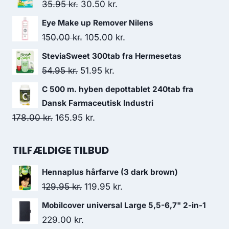
pris
pris
Den
Den
35.95
kr.
30.50
kr.
var:
er:
oprindelige
aktuelle
Eye Make up Remover Nilens
132.00 kr..
115.95 kr..
pris
pris
Den
Den
150.00
kr.
105.00
kr.
var:
er:
oprindelige
aktuelle
SteviaSweet 300tab fra Hermesetas
35.95 kr..
30.50 kr..
pris
pris
Den
Den
54.95
kr.
51.95
kr.
var:
er:
oprindelige
aktuelle
C 500 m. hyben depottablet 240tab fra
150.00 kr..
105.00 kr..
pris
pris
Dansk Farmaceutisk Industri
var:
er:
Den
Den
178.00
kr.
165.95
kr.
54.95 kr..
51.95 kr..
oprindelige
aktuelle
pris
pris
TILFÆLDIGE TILBUD
var:
er:
Hennaplus hårfarve (3 dark brown)
178.00 kr..
165.95 kr..
Den
Den
129.95
kr.
119.95
kr.
oprindelige
aktuelle
Mobilcover universal Large 5,5-6,7" 2-in-1
pris
pris
229.00
kr.