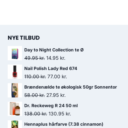
NYE TILBUD
Day to Night Collection te Ø
Den
Den
49.95
kr.
14.95
kr.
oprindelige
aktuelle
Nail Polish Lady Red 674
pris
pris
Den
Den
110.00
kr.
77.00
kr.
var:
er:
oprindelige
aktuelle
Brændenælde te økologisk 50gr Sonnentor
49.95 kr..
14.95 kr..
pris
pris
Den
Den
58.00
kr.
27.95
kr.
var:
er:
oprindelige
aktuelle
Dr. Reckeweg R 24 50 ml
110.00 kr..
77.00 kr..
pris
pris
Den
Den
138.00
kr.
130.95
kr.
var:
er:
oprindelige
aktuelle
Hennaplus hårfarve (7.38 cinnamon)