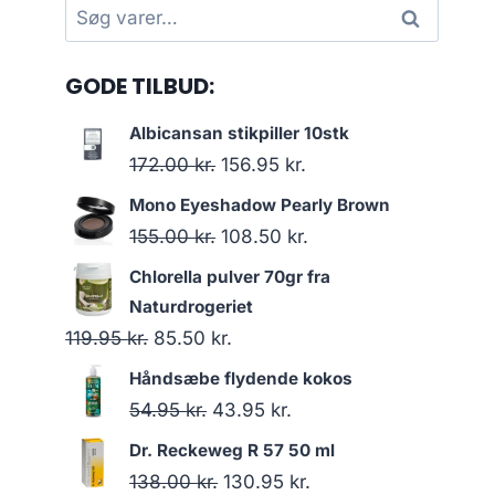
Søg
Søg
efter:
GODE TILBUD:
Albicansan stikpiller 10stk
Den
Den
172.00
kr.
156.95
kr.
oprindelige
aktuelle
Mono Eyeshadow Pearly Brown
pris
pris
Den
Den
155.00
kr.
108.50
kr.
var:
er:
oprindelige
aktuelle
Chlorella pulver 70gr fra
172.00 kr..
156.95 kr..
pris
pris
Naturdrogeriet
var:
er:
Den
Den
119.95
kr.
85.50
kr.
155.00 kr..
108.50 kr..
oprindelige
aktuelle
Håndsæbe flydende kokos
pris
pris
Den
Den
54.95
kr.
43.95
kr.
var:
er:
oprindelige
aktuelle
Dr. Reckeweg R 57 50 ml
119.95 kr..
85.50 kr..
pris
pris
Den
Den
138.00
kr.
130.95
kr.