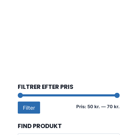
FILTRER EFTER PRIS
Mindst
Højest
Pris:
50 kr.
—
70 kr.
Filter
pris
pris
FIND PRODUKT