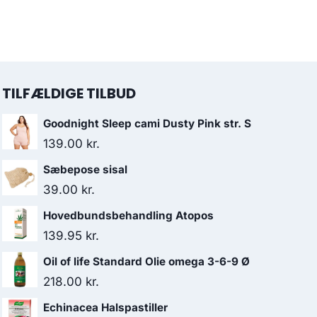
var:
er:
oprindelige
aktuelle
54.95 kr..
43.95 kr..
pris
pris
var:
er:
138.00 kr..
130.95 kr..
TILFÆLDIGE TILBUD
Goodnight Sleep cami Dusty Pink str. S
139.00
kr.
Sæbepose sisal
39.00
kr.
Hovedbundsbehandling Atopos
139.95
kr.
Oil of life Standard Olie omega 3-6-9 Ø
218.00
kr.
Echinacea Halspastiller