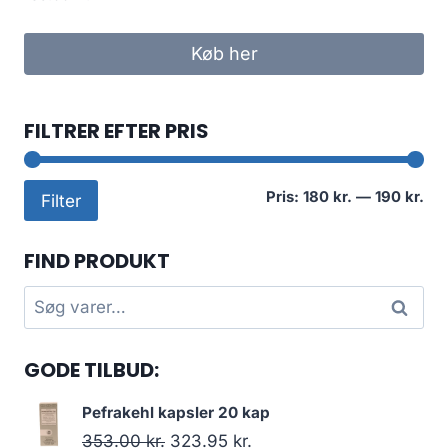
Køb her
FILTRER EFTER PRIS
Min
Høj
Pris:
180 kr.
—
190 kr.
Filter
pri
pri
FIND PRODUKT
Søg
Søg
efter:
GODE TILBUD:
Pefrakehl kapsler 20 kap
Den
Den
353.00
kr.
323.95
kr.