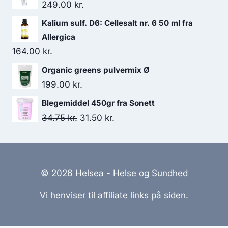
249.00
kr.
Kalium sulf. D6: Cellesalt nr. 6 50 ml fra
Allergica
164.00
kr.
Organic greens pulvermix Ø
199.00
kr.
Blegemiddel 450gr fra Sonett
Den
Den
34.75
kr.
31.50
kr.
oprindelige
aktuelle
pris
pris
var:
er:
© 2026 Helsea - Helse og Sundhed
34.75 kr..
31.50 kr..
Vi henviser til affiliate links på siden.