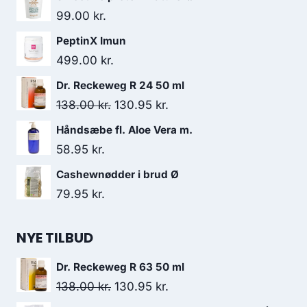
99.00
kr.
PeptinX Imun
499.00
kr.
Dr. Reckeweg R 24 50 ml
Den
Den
138.00
kr.
130.95
kr.
oprindelige
aktuelle
Håndsæbe fl. Aloe Vera m.
pris
pris
58.95
kr.
var:
er:
Cashewnødder i brud Ø
138.00 kr..
130.95 kr..
79.95
kr.
NYE TILBUD
Dr. Reckeweg R 63 50 ml
Den
Den
138.00
kr.
130.95
kr.
oprindelige
aktuelle