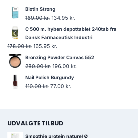
oprindelige
aktuelle
Biotin Strong
pris
pris
Den
Den
169.00
kr.
134.95
kr.
var:
er:
oprindelige
aktuelle
C 500 m. hyben depottablet 240tab fra
353.00 kr..
323.95 kr..
pris
pris
Dansk Farmaceutisk Industri
var:
er:
Den
Den
178.00
kr.
165.95
kr.
169.00 kr..
134.95 kr..
oprindelige
aktuelle
Bronzing Powder Canvas 552
pris
pris
Den
Den
280.00
kr.
196.00
kr.
var:
er:
oprindelige
aktuelle
Nail Polish Burgundy
178.00 kr..
165.95 kr..
pris
pris
Den
Den
110.00
kr.
77.00
kr.
var:
er:
oprindelige
aktuelle
280.00 kr..
196.00 kr..
pris
pris
var:
er:
UDVALGTE TILBUD
110.00 kr..
77.00 kr..
Smoothie protein naturel Ø