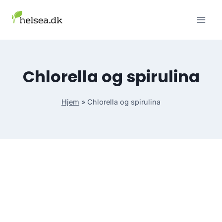
Skip
to
content
Chlorella og spirulina
Hjem
»
Chlorella og spirulina