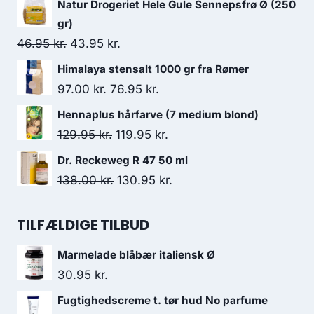
Natur Drogeriet Hele Gule Sennepsfrø Ø (250
pris
pris
gr)
var:
er:
Den
Den
46.95
kr.
43.95
kr.
138.00 kr..
130.95 kr..
oprindelige
aktuelle
Himalaya stensalt 1000 gr fra Rømer
pris
pris
Den
Den
97.00
kr.
76.95
kr.
var:
er:
oprindelige
aktuelle
Hennaplus hårfarve (7 medium blond)
46.95 kr..
43.95 kr..
pris
pris
Den
Den
129.95
kr.
119.95
kr.
var:
er:
oprindelige
aktuelle
Dr. Reckeweg R 47 50 ml
97.00 kr..
76.95 kr..
pris
pris
Den
Den
138.00
kr.
130.95
kr.
var:
er:
oprindelige
aktuelle
129.95 kr..
119.95 kr..
pris
pris
TILFÆLDIGE TILBUD
var:
er:
Marmelade blåbær italiensk Ø
138.00 kr..
130.95 kr..
30.95
kr.
Fugtighedscreme t. tør hud No parfume