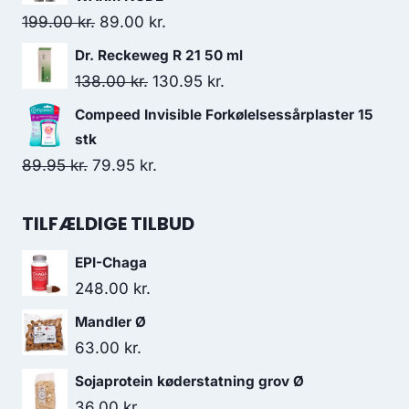
var:
er:
Den
Den
199.00
kr.
89.00
kr.
195.00 kr..
136.50 kr..
oprindelige
aktuelle
Dr. Reckeweg R 21 50 ml
pris
pris
Den
Den
138.00
kr.
130.95
kr.
var:
er:
oprindelige
aktuelle
Compeed Invisible Forkølelsessårplaster 15
199.00 kr..
89.00 kr..
pris
pris
stk
var:
er:
Den
Den
89.95
kr.
79.95
kr.
138.00 kr..
130.95 kr..
oprindelige
aktuelle
pris
pris
TILFÆLDIGE TILBUD
var:
er:
EPI-Chaga
89.95 kr..
79.95 kr..
248.00
kr.
Mandler Ø
63.00
kr.
Sojaprotein køderstatning grov Ø
36.00
kr.