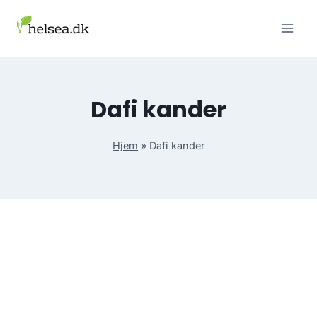
Skip
to
content
Dafi kander
Hjem
»
Dafi kander