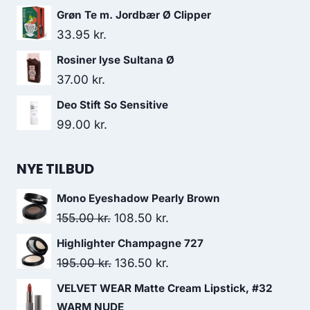
oprindelige
aktuelle
Grøn Te m. Jordbær Ø Clipper
pris
pris
33.95
kr.
var:
er:
Rosiner lyse Sultana Ø
35.95 kr..
30.50 kr..
37.00
kr.
Deo Stift So Sensitive
99.00
kr.
NYE TILBUD
Mono Eyeshadow Pearly Brown
Den
Den
155.00
kr.
108.50
kr.
oprindelige
aktuelle
Highlighter Champagne 727
pris
pris
Den
Den
195.00
kr.
136.50
kr.
var:
er:
oprindelige
aktuelle
VELVET WEAR Matte Cream Lipstick, #32
155.00 kr..
108.50 kr..
pris
pris
WARM NUDE