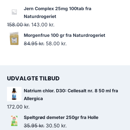
var:
er:
oprindelige
aktuelle
Jern Complex 25mg 100tab fra
156.00 kr..
130.95 kr..
pris
pris
Naturdrogeriet
var:
er:
Den
Den
158.00
kr.
143.00
kr.
146.00 kr..
125.95 kr..
oprindelige
aktuelle
Morgenfrue 100 gr fra Naturdrogeriet
pris
pris
Den
Den
84.95
kr.
58.00
kr.
var:
er:
oprindelige
aktuelle
158.00 kr..
143.00 kr..
pris
pris
var:
er:
UDVALGTE TILBUD
84.95 kr..
58.00 kr..
Natrium chlor. D30: Cellesalt nr. 8 50 ml fra
Allergica
172.00
kr.
Speltgrød demeter 250gr fra Holle
Den
Den
35.95
kr.
30.50
kr.