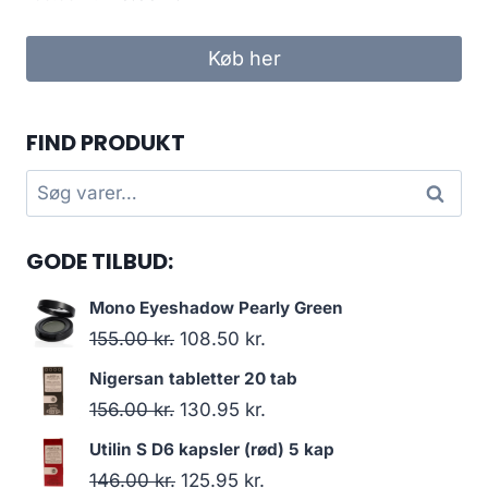
oprindelige
aktuelle
pris
pris
Køb her
var:
er:
160.00 kr..
140.00 kr..
FIND PRODUKT
Søg
Søg
efter:
GODE TILBUD:
Mono Eyeshadow Pearly Green
Den
Den
155.00
kr.
108.50
kr.
oprindelige
aktuelle
Nigersan tabletter 20 tab
pris
pris
Den
Den
156.00
kr.
130.95
kr.
var:
er:
oprindelige
aktuelle
Utilin S D6 kapsler (rød) 5 kap
155.00 kr..
108.50 kr..
pris
pris
Den
Den
146.00
kr.
125.95
kr.