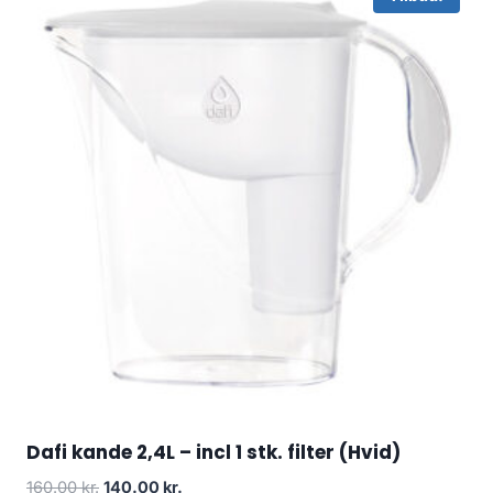
Dafi kande 2,4L – incl 1 stk. filter (Hvid)
Den
Den
160.00
kr.
140.00
kr.