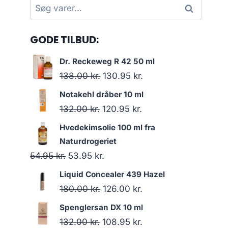
Søg
Søg
efter:
GODE TILBUD:
Dr. Reckeweg R 42 50 ml
Den
Den
138.00
kr.
130.95
kr.
oprindelige
aktuelle
Notakehl dråber 10 ml
pris
pris
Den
Den
132.00
kr.
120.95
kr.
var:
er:
oprindelige
aktuelle
Hvedekimsolie 100 ml fra
138.00 kr..
130.95 kr..
pris
pris
Naturdrogeriet
var:
er:
Den
Den
54.95
kr.
53.95
kr.
132.00 kr..
120.95 kr..
oprindelige
aktuelle
Liquid Concealer 439 Hazel
pris
pris
Den
Den
180.00
kr.
126.00
kr.
var:
er:
oprindelige
aktuelle
Spenglersan DX 10 ml
54.95 kr..
53.95 kr..
pris
pris
Den
Den
132.00
kr.
108.95
kr.