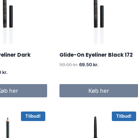
eliner Dark
Glide-On Eyeliner Black 172
Den
Den
99.00
kr.
69.50
kr.
oprindelige
aktuelle
Den
0
kr.
pris
pris
delige
aktuelle
var:
er:
pris
Køb her
Køb her
99.00 kr..
69.50 kr..
er:
kr..
69.50 kr..
Tilbud!
Tilbud!