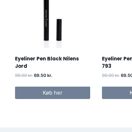
Eyeliner Pen Black Nilens
Eyeliner Pe
Jord
793
Den
Den
Den
99.00
kr.
69.50
kr.
99.00
kr.
69.5
oprindelige
aktuelle
oprin
pris
pris
pris
Køb her
var:
er:
var:
99.00 kr..
69.50 kr..
99.00 