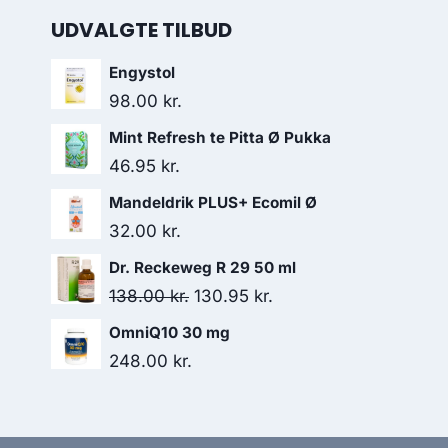
UDVALGTE TILBUD
Engystol
98.00
kr.
Mint Refresh te Pitta Ø Pukka
46.95
kr.
Mandeldrik PLUS+ Ecomil Ø
32.00
kr.
Dr. Reckeweg R 29 50 ml
Den
Den
138.00
kr.
130.95
kr.
oprindelige
aktuelle
OmniQ10 30 mg
pris
pris
248.00
kr.
var:
er:
138.00 kr..
130.95 kr..