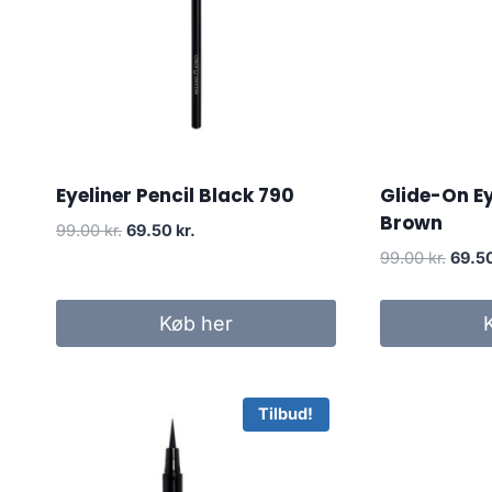
Eyeliner Pencil Black 790
Glide-On Ey
Brown
Den
Den
99.00
kr.
69.50
kr.
oprindelige
aktuelle
Den
99.00
kr.
69.5
pris
pris
oprin
var:
er:
pris
Køb her
99.00 kr..
69.50 kr..
var:
99.00 
Tilbud!