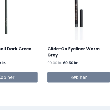
ncil Dark Green
Glide-On Eyeliner Warm
Grey
Den
Den
Den
0
kr.
99.00
kr.
69.50
kr.
delige
aktuelle
oprindelige
aktuelle
pris
pris
pris
Køb her
Køb her
er:
var:
er:
kr..
69.50 kr..
99.00 kr..
69.50 kr..