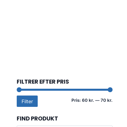
FILTRER EFTER PRIS
Mindst
Højest
Pris:
60 kr.
—
70 kr.
Filter
pris
pris
FIND PRODUKT