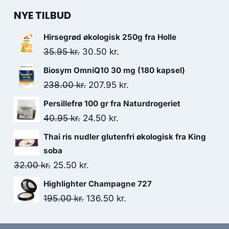
NYE TILBUD
Hirsegrød økologisk 250g fra Holle
Den
Den
35.95
kr.
30.50
kr.
oprindelige
aktuelle
Biosym OmniQ10 30 mg (180 kapsel)
pris
pris
Den
Den
238.00
kr.
207.95
kr.
var:
er:
oprindelige
aktuelle
Persillefrø 100 gr fra Naturdrogeriet
35.95 kr..
30.50 kr..
pris
pris
Den
Den
40.95
kr.
24.50
kr.
var:
er:
oprindelige
aktuelle
Thai ris nudler glutenfri økologisk fra King
238.00 kr..
207.95 kr..
pris
pris
soba
var:
er:
Den
Den
32.00
kr.
25.50
kr.
40.95 kr..
24.50 kr..
oprindelige
aktuelle
Highlighter Champagne 727
pris
pris
Den
Den
195.00
kr.
136.50
kr.
var:
er:
oprindelige
aktuelle
32.00 kr..
25.50 kr..
pris
pris