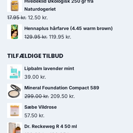
Hvedeklid Økologisk 250 gr fra
32.00 kr..
25.50 kr..
pris
pris
Naturdogeriet
var:
er:
Den
Den
17.95
kr.
12.50
kr.
159.00 kr..
129.00 kr..
oprindelige
aktuelle
Hennaplus hårfarve (4.45 warm brown)
pris
pris
Den
Den
129.95
kr.
119.95
kr.
var:
er:
oprindelige
aktuelle
17.95 kr..
12.50 kr..
pris
pris
TILFÆLDIGE TILBUD
var:
er:
Lipbalm lavender mint
129.95 kr..
119.95 kr..
39.00
kr.
Mineral Foundation Compact 589
Den
Den
299.00
kr.
209.50
kr.
oprindelige
aktuelle
Sæbe Vildrose
pris
pris
57.50
kr.
var:
er:
Dr. Reckeweg R 4 50 ml
299.00 kr..
209.50 kr..