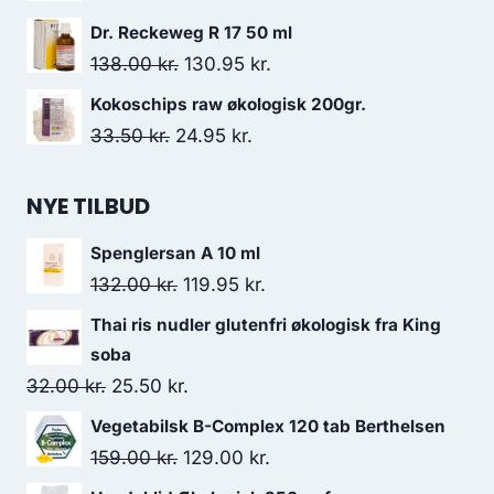
Dr. Reckeweg R 17 50 ml
Den
Den
138.00
kr.
130.95
kr.
oprindelige
aktuelle
Kokoschips raw økologisk 200gr.
pris
pris
Den
Den
33.50
kr.
24.95
kr.
var:
er:
oprindelige
aktuelle
138.00 kr..
130.95 kr..
pris
pris
NYE TILBUD
var:
er:
Spenglersan A 10 ml
33.50 kr..
24.95 kr..
Den
Den
132.00
kr.
119.95
kr.
oprindelige
aktuelle
Thai ris nudler glutenfri økologisk fra King
pris
pris
soba
var:
er:
Den
Den
32.00
kr.
25.50
kr.
132.00 kr..
119.95 kr..
oprindelige
aktuelle
Vegetabilsk B-Complex 120 tab Berthelsen
pris
pris
Den
Den
159.00
kr.
129.00
kr.
var:
er:
oprindelige
aktuelle