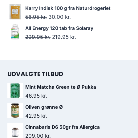
var:
er:
oprindelige
aktuelle
Karry Indisk 100 g fra Naturdrogeriet
78.00 kr..
75.95 kr..
pris
pris
Den
Den
56.95
kr.
30.00
kr.
var:
er:
oprindelige
aktuelle
All Energy 120 tab fra Solaray
138.00 kr..
130.95 kr..
pris
pris
Den
Den
299.95
kr.
219.95
kr.
var:
er:
oprindelige
aktuelle
56.95 kr..
30.00 kr..
pris
pris
var:
er:
UDVALGTE TILBUD
299.95 kr..
219.95 kr..
Mint Matcha Green te Ø Pukka
46.95
kr.
Oliven grønne Ø
42.95
kr.
Cinnabaris D6 50gr fra Allergica
209.00
kr.