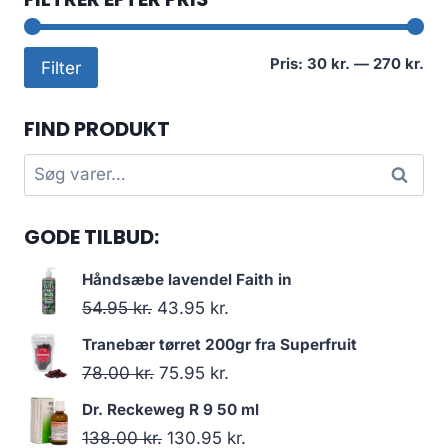
Min
Høj
Pris:
30 kr.
—
270 kr.
Filter
pri
pri
FIND PRODUKT
Søg
Søg
efter:
GODE TILBUD:
Håndsæbe lavendel Faith in
Den
Den
54.95
kr.
43.95
kr.
oprindelige
aktuelle
Tranebær tørret 200gr fra Superfruit
pris
pris
Den
Den
78.00
kr.
75.95
kr.
var:
er:
oprindelige
aktuelle
Dr. Reckeweg R 9 50 ml
54.95 kr..
43.95 kr..
pris
pris
Den
Den
138.00
kr.
130.95
kr.