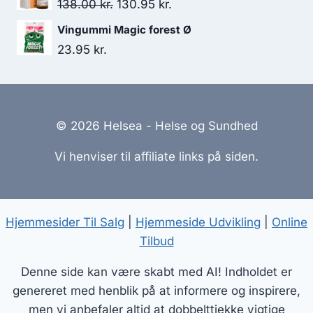
Den
Den
138.00
kr.
130.95
kr.
oprindelige
aktuelle
Vingummi Magic forest Ø
pris
pris
23.95
kr.
var:
er:
138.00 kr..
130.95 kr..
© 2026 Helsea - Helse og Sundhed
Vi henviser til affiliate links på siden.
Hjemmesider Til Salg
|
Hjemmeside Udvikling
|
Online
Tilbud
Denne side kan være skabt med AI! Indholdet er
genereret med henblik på at informere og inspirere,
men vi anbefaler altid at dobbelttjekke vigtige