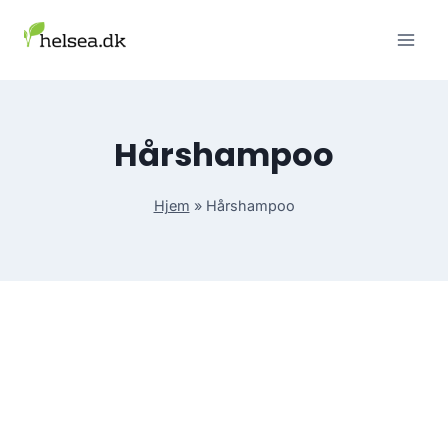
Skip
to
content
Hårshampoo
Hjem
»
Hårshampoo