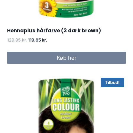
Hennaplus hårfarve (3 dark brown)
Den
Den
129.95
kr.
119.95
kr.
oprindelige
aktuelle
pris
pris
Køb her
var:
er:
129.95 kr..
119.95 kr..
Tilbud!