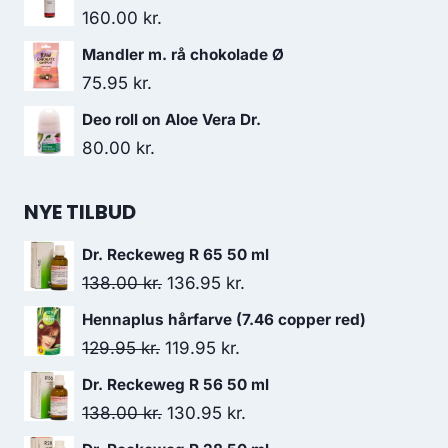
160.00
kr.
Mandler m. rå chokolade Ø
75.95
kr.
Deo roll on Aloe Vera Dr.
80.00
kr.
NYE TILBUD
Dr. Reckeweg R 65 50 ml
Den
Den
138.00
kr.
136.95
kr.
oprindelige
aktuelle
Hennaplus hårfarve (7.46 copper red)
pris
pris
Den
Den
129.95
kr.
119.95
kr.
var:
er:
oprindelige
aktuelle
Dr. Reckeweg R 56 50 ml
138.00 kr..
136.95 kr..
pris
pris
Den
Den
138.00
kr.
130.95
kr.
var:
er:
oprindelige
aktuelle