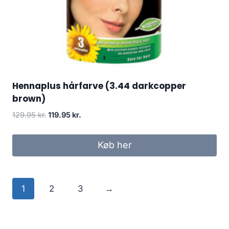
Hennaplus hårfarve (3.44 darkcopper
brown)
Den
Den
129.95
kr.
119.95
kr.
oprindelige
aktuelle
pris
pris
Køb her
var:
er:
129.95 kr..
119.95 kr..
1
2
3
→