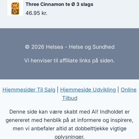
oprindelige
aktuelle
Three Cinnamon te Ø 3 slags
pris
pris
46.95
kr.
var:
er:
132.00 kr..
119.95 kr..
© 2026 Helsea - Helse og Sundhed
Vi henviser til affiliate links på siden.
Hjemmesider Til Salg
|
Hjemmeside Udvikling
|
Online
Tilbud
Denne side kan være skabt med AI! Indholdet er
genereret med henblik på at informere og inspirere,
men vi anbefaler altid at dobbelttjekke vigtige
oplysninger.