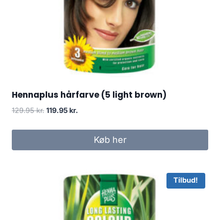
Hennaplus hårfarve (5 light brown)
Den
Den
129.95
kr.
119.95
kr.
oprindelige
aktuelle
pris
pris
Køb her
var:
er:
129.95 kr..
119.95 kr..
Tilbud!