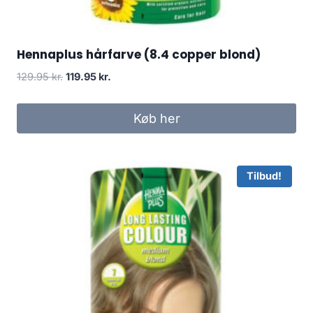
Hennaplus hårfarve (8.4 copper blond)
Den
Den
129.95
kr.
119.95
kr.
oprindelige
aktuelle
pris
pris
Køb her
var:
er:
129.95 kr..
119.95 kr..
Tilbud!