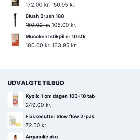
110.00 kr..
77.00 kr..
pris
pris
Den
Den
172.00
kr.
156.95
kr.
var:
er:
oprindelige
aktuelle
Blush Brush 188
155.00 kr..
141.95 kr..
pris
pris
Den
Den
150.00
kr.
105.00
kr.
var:
er:
oprindelige
aktuelle
Mucokehl stikpiller 10 stk
172.00 kr..
156.95 kr..
pris
pris
Den
Den
180.00
kr.
163.95
kr.
var:
er:
oprindelige
aktuelle
150.00 kr..
105.00 kr..
pris
pris
var:
er:
UDVALGTE TILBUD
180.00 kr..
163.95 kr..
Kyolic 1 om dagen 100+10 tab
249.00
kr.
Flaskesutter Slow flow 2-pak
72.50
kr.
Arganolie øko