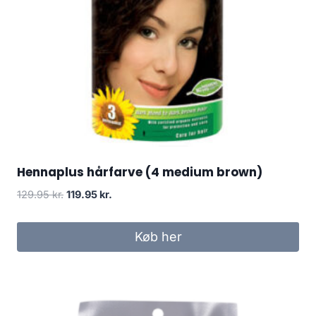
Hennaplus hårfarve (4 medium brown)
Den
Den
129.95
kr.
119.95
kr.
oprindelige
aktuelle
pris
pris
Køb her
var:
er:
129.95 kr..
119.95 kr..