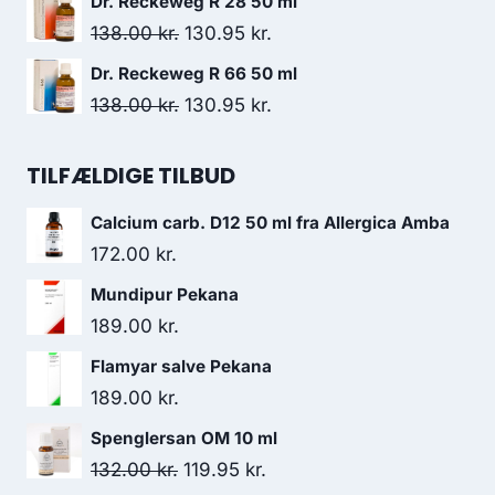
Dr. Reckeweg R 28 50 ml
129.95 kr..
119.95 kr..
pris
pris
Den
Den
138.00
kr.
130.95
kr.
var:
er:
oprindelige
aktuelle
Dr. Reckeweg R 66 50 ml
138.00 kr..
130.95 kr..
pris
pris
Den
Den
138.00
kr.
130.95
kr.
var:
er:
oprindelige
aktuelle
138.00 kr..
130.95 kr..
pris
pris
TILFÆLDIGE TILBUD
var:
er:
Calcium carb. D12 50 ml fra Allergica Amba
138.00 kr..
130.95 kr..
172.00
kr.
Mundipur Pekana
189.00
kr.
Flamyar salve Pekana
189.00
kr.
Spenglersan OM 10 ml
Den
Den
132.00
kr.
119.95
kr.