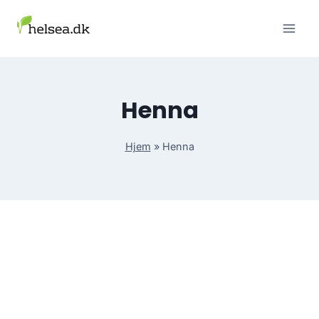
Skip
to
content
Henna
Hjem
»
Henna