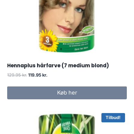
Hennaplus hårfarve (7 medium blond)
Den
Den
129.95
kr.
119.95
kr.
oprindelige
aktuelle
pris
pris
Køb her
var:
er:
129.95 kr..
119.95 kr..
Tilbud!