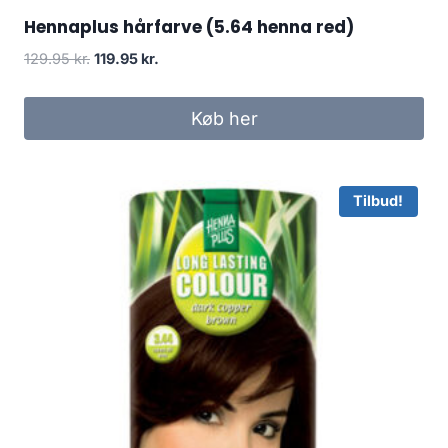
Hennaplus hårfarve (5.64 henna red)
Den
Den
129.95
kr.
119.95
kr.
oprindelige
aktuelle
pris
pris
Køb her
var:
er:
129.95 kr..
119.95 kr..
Tilbud!