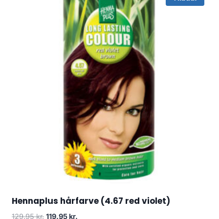
Hennaplus hårfarve (4.67 red violet)
Den
Den
129.95
kr.
119.95
kr.