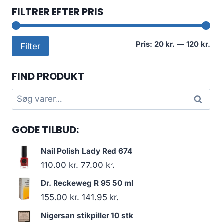
FILTRER EFTER PRIS
Min
Høj
Pris:
20 kr.
—
120 kr.
Filter
pri
pri
FIND PRODUKT
Søg
Søg
efter:
GODE TILBUD:
Nail Polish Lady Red 674
Den
Den
110.00
kr.
77.00
kr.
oprindelige
aktuelle
Dr. Reckeweg R 95 50 ml
pris
pris
Den
Den
155.00
kr.
141.95
kr.
var:
er:
oprindelige
aktuelle
Nigersan stikpiller 10 stk