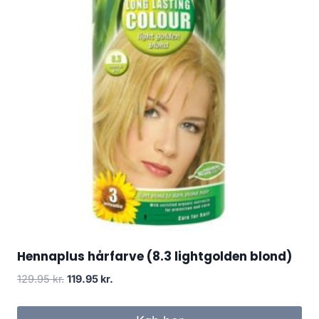
Hennaplus hårfarve (8.3 lightgolden blond)
Den
Den
129.95
kr.
119.95
kr.
oprindelige
aktuelle
pris
pris