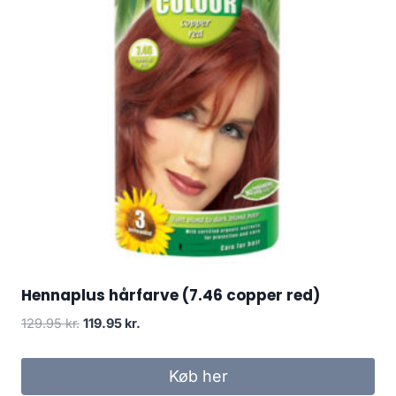
Hennaplus hårfarve (7.46 copper red)
Den
Den
129.95
kr.
119.95
kr.
oprindelige
aktuelle
pris
pris
Køb her
var:
er: