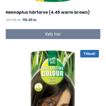
Hennaplus hårfarve (4.45 warm brown)
Den
Den
129.95
kr.
119.95
kr.
oprindelige
aktuelle
pris
pris
Køb her
var:
er:
129.95 kr..
119.95 kr..
Tilbud!