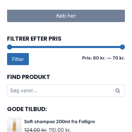
Køb her
FILTRER EFTER PRIS
Min
Høj
Pris:
60 kr.
—
70 kr.
Filter
pri
pri
FIND PRODUKT
Søg
Søg
efter:
GODE TILBUD:
Soft shampoo 200ml fra Folligro
Den
Den
124.00
kr.
110.00
kr.