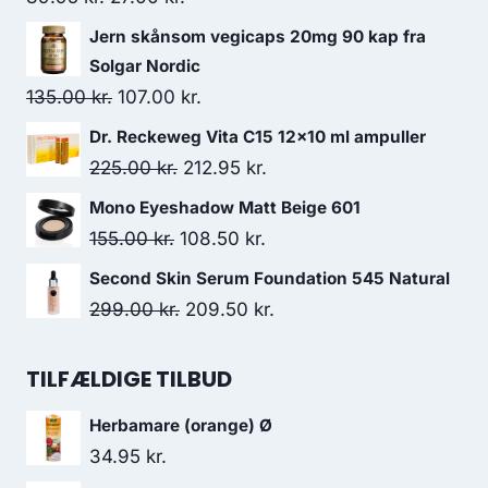
oprindelige
aktuelle
Jern skånsom vegicaps 20mg 90 kap fra
pris
pris
Solgar Nordic
var:
er:
Den
Den
135.00
kr.
107.00
kr.
39.95 kr..
27.00 kr..
oprindelige
aktuelle
Dr. Reckeweg Vita C15 12x10 ml ampuller
pris
pris
Den
Den
225.00
kr.
212.95
kr.
var:
er:
oprindelige
aktuelle
Mono Eyeshadow Matt Beige 601
135.00 kr..
107.00 kr..
pris
pris
Den
Den
155.00
kr.
108.50
kr.
var:
er:
oprindelige
aktuelle
Second Skin Serum Foundation 545 Natural
225.00 kr..
212.95 kr..
pris
pris
Den
Den
299.00
kr.
209.50
kr.
var:
er:
oprindelige
aktuelle
155.00 kr..
108.50 kr..
pris
pris
TILFÆLDIGE TILBUD
var:
er:
Herbamare (orange) Ø
299.00 kr..
209.50 kr..
34.95
kr.