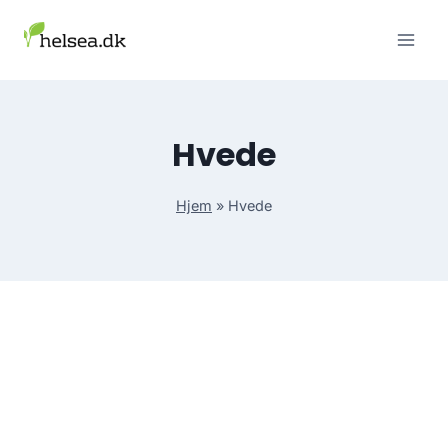
Skip
to
content
Hvede
Hjem
»
Hvede