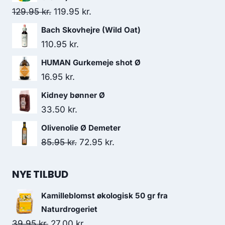
Den
Den
129.95
kr.
119.95
kr.
oprindelige
aktuelle
Bach Skovhejre (Wild Oat)
pris
pris
110.95
kr.
var:
er:
HUMAN Gurkemeje shot Ø
129.95 kr..
119.95 kr..
16.95
kr.
Kidney bønner Ø
33.50
kr.
Olivenolie Ø Demeter
Den
Den
85.95
kr.
72.95
kr.
oprindelige
aktuelle
pris
pris
NYE TILBUD
var:
er:
Kamilleblomst økologisk 50 gr fra
85.95 kr..
72.95 kr..
Naturdrogeriet
Den
Den
39.95
kr.
27.00
kr.