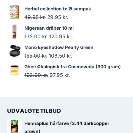
oprindelige
aktuelle
Herbal collection te Ø sampak
pris
pris
Den
Den
49.95
kr.
29.95
kr.
var:
er:
oprindelige
aktuelle
Nigersan dråber 10 ml
124.00 kr..
110.00 kr..
pris
pris
Den
Den
132.00
kr.
120.95
kr.
var:
er:
oprindelige
aktuelle
Mono Eyeshadow Pearly Green
49.95 kr..
29.95 kr..
pris
pris
Den
Den
155.00
kr.
108.50
kr.
var:
er:
oprindelige
aktuelle
Ghee Økologisk fra Cosmoveda (300 gram)
132.00 kr..
120.95 kr..
pris
pris
Den
Den
103.00
kr.
97.95
kr.
var:
er:
oprindelige
aktuelle
155.00 kr..
108.50 kr..
pris
pris
var:
er:
UDVALGTE TILBUD
103.00 kr..
97.95 kr..
Hennaplus hårfarve (3.44 darkcopper
brown)