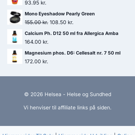
93.95
kr.
Mono Eyeshadow Pearly Green
Den
Den
155.00
kr.
108.50
kr.
oprindelige
aktuelle
Calcium Ph. D12 50 ml fra Allergica Amba
pris
pris
164.00
kr.
var:
er:
Magnesium phos. D6: Cellesalt nr. 7 50 ml
155.00 kr..
108.50 kr..
172.00
kr.
© 2026 Helsea - Helse og Sundhed
Vi henviser til affiliate links på siden.