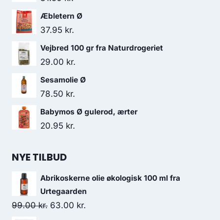
Æbletern Ø
37.95
kr.
Vejbred 100 gr fra Naturdrogeriet
29.00
kr.
Sesamolie Ø
78.50
kr.
Babymos Ø gulerod, ærter
20.95
kr.
NYE TILBUD
Abrikoskerne olie økologisk 100 ml fra
Urtegaarden
Den
Den
99.00
kr.
63.00
kr.
oprindelige
aktuelle