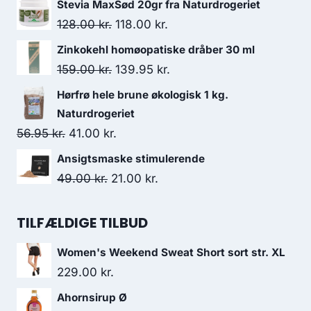
Stevia MaxSød 20gr fra Naturdrogeriet
pris
pris
Den
Den
128.00
kr.
118.00
kr.
var:
er:
oprindelige
aktuelle
Zinkokehl homøopatiske dråber 30 ml
99.00 kr..
63.00 kr..
pris
pris
Den
Den
159.00
kr.
139.95
kr.
var:
er:
oprindelige
aktuelle
Hørfrø hele brune økologisk 1 kg.
128.00 kr..
118.00 kr..
pris
pris
Naturdrogeriet
var:
er:
Den
Den
56.95
kr.
41.00
kr.
159.00 kr..
139.95 kr..
oprindelige
aktuelle
Ansigtsmaske stimulerende
pris
pris
Den
Den
49.00
kr.
21.00
kr.
var:
er:
oprindelige
aktuelle
56.95 kr..
41.00 kr..
pris
pris
TILFÆLDIGE TILBUD
var:
er:
Women's Weekend Sweat Short sort str. XL
49.00 kr..
21.00 kr..
229.00
kr.
Ahornsirup Ø