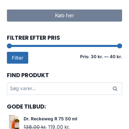
Køb her
FILTRER EFTER PRIS
Min
Høj
Pris:
30 kr.
—
40 kr.
Filter
pri
pri
FIND PRODUKT
Søg
Søg
efter:
GODE TILBUD:
Dr. Reckeweg R 75 50 ml
Den
Den
138.00
kr.
119.00
kr.