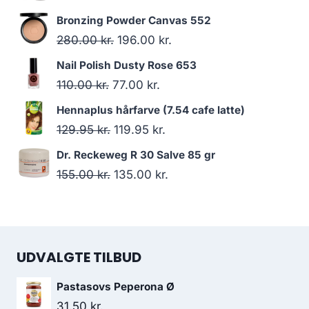
oprindelige
aktuelle
Bronzing Powder Canvas 552
pris
pris
Den
Den
280.00
kr.
196.00
kr.
var:
er:
oprindelige
aktuelle
Nail Polish Dusty Rose 653
138.00 kr..
119.00 kr..
pris
pris
Den
Den
110.00
kr.
77.00
kr.
var:
er:
oprindelige
aktuelle
Hennaplus hårfarve (7.54 cafe latte)
280.00 kr..
196.00 kr..
pris
pris
Den
Den
129.95
kr.
119.95
kr.
var:
er:
oprindelige
aktuelle
Dr. Reckeweg R 30 Salve 85 gr
110.00 kr..
77.00 kr..
pris
pris
Den
Den
155.00
kr.
135.00
kr.
var:
er:
oprindelige
aktuelle
129.95 kr..
119.95 kr..
pris
pris
var:
er:
UDVALGTE TILBUD
155.00 kr..
135.00 kr..
Pastasovs Peperona Ø
31.50
kr.