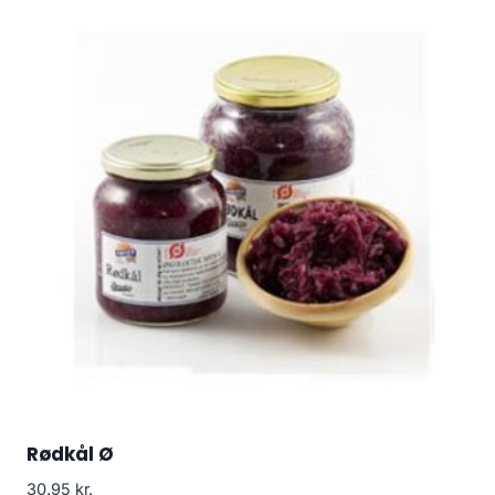
Rødkål Ø
30.95
kr.