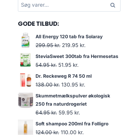
Søg
Søg
efter:
GODE TILBUD:
All Energy 120 tab fra Solaray
Den
Den
299.95
kr.
219.95
kr.
oprindelige
aktuelle
SteviaSweet 300tab fra Hermesetas
pris
pris
Den
Den
54.95
kr.
51.95
kr.
var:
er:
oprindelige
aktuelle
Dr. Reckeweg R 74 50 ml
299.95 kr..
219.95 kr..
pris
pris
Den
Den
138.00
kr.
130.95
kr.
var:
er:
oprindelige
aktuelle
Skummetmælkspulver økologisk
54.95 kr..
51.95 kr..
pris
pris
250 fra naturdrogeriet
var:
er:
Den
Den
64.95
kr.
59.95
kr.
138.00 kr..
130.95 kr..
oprindelige
aktuelle
Soft shampoo 200ml fra Folligro
pris
pris
Den
Den
124.00
kr.
110.00
kr.