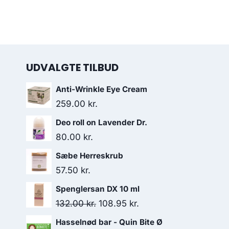
UDVALGTE TILBUD
Anti-Wrinkle Eye Cream
259.00
kr.
Deo roll on Lavender Dr.
80.00
kr.
Sæbe Herreskrub
57.50
kr.
Spenglersan DX 10 ml
Den
Den
132.00
kr.
108.95
kr.
oprindelige
aktuelle
Hasselnød bar - Quin Bite Ø