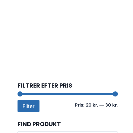
FILTRER EFTER PRIS
Mindst
Højest
Pris:
20 kr.
—
30 kr.
Filter
pris
pris
FIND PRODUKT