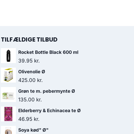
var:
er:
oprindelige
aktuelle
64.95 kr..
59.95 kr..
pris
pris
var:
er:
124.00 kr..
110.00 kr..
TILFÆLDIGE TILBUD
Rocket Bottle Black 600 ml
39.95
kr.
Olivenolie Ø
425.00
kr.
Grøn te m. pebermynte Ø
135.00
kr.
Elderberry & Echinacea te Ø
46.95
kr.
Soya kød" Ø"