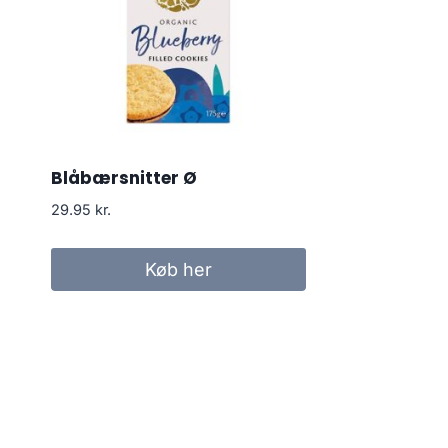
Blåbærsnitter Ø
29.95
kr.
Køb her