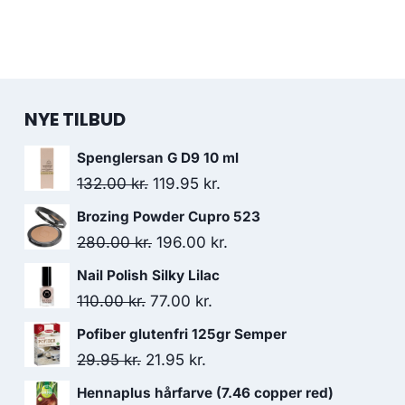
NYE TILBUD
Spenglersan G D9 10 ml
Den
Den
132.00
kr.
119.95
kr.
oprindelige
aktuelle
Brozing Powder Cupro 523
pris
pris
Den
Den
280.00
kr.
196.00
kr.
var:
er:
oprindelige
aktuelle
Nail Polish Silky Lilac
132.00 kr..
119.95 kr..
pris
pris
Den
Den
110.00
kr.
77.00
kr.
var:
er:
oprindelige
aktuelle
Pofiber glutenfri 125gr Semper
280.00 kr..
196.00 kr..
pris
pris
Den
Den
29.95
kr.
21.95
kr.
var:
er:
oprindelige
aktuelle
Hennaplus hårfarve (7.46 copper red)