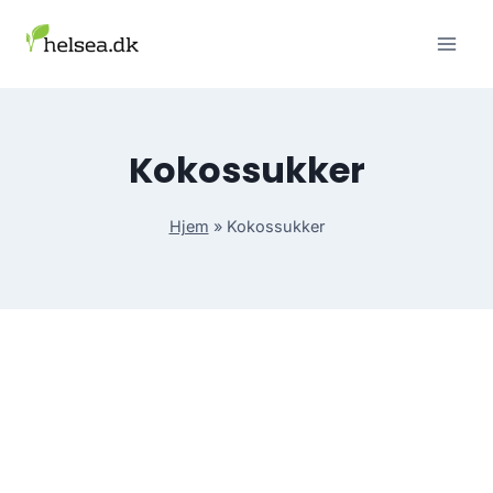
Skip
to
content
Kokossukker
Hjem
»
Kokossukker