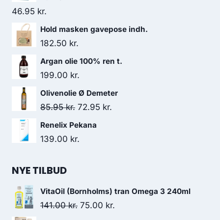
46.95
kr.
Hold masken gavepose indh.
182.50
kr.
Argan olie 100% ren t.
199.00
kr.
Olivenolie Ø Demeter
Den
Den
85.95
kr.
72.95
kr.
oprindelige
aktuelle
Renelix Pekana
pris
pris
139.00
kr.
var:
er:
85.95 kr..
72.95 kr..
NYE TILBUD
VitaOil (Bornholms) tran Omega 3 240ml
Den
Den
141.00
kr.
75.00
kr.
oprindelige
aktuelle