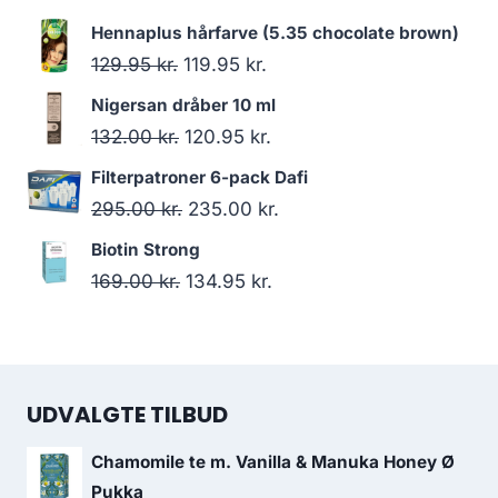
oprindelige
aktuelle
Hennaplus hårfarve (5.35 chocolate brown)
pris
pris
Den
Den
129.95
kr.
119.95
kr.
var:
er:
oprindelige
aktuelle
Nigersan dråber 10 ml
54.95 kr..
53.95 kr..
pris
pris
Den
Den
132.00
kr.
120.95
kr.
var:
er:
oprindelige
aktuelle
Filterpatroner 6-pack Dafi
129.95 kr..
119.95 kr..
pris
pris
Den
Den
295.00
kr.
235.00
kr.
var:
er:
oprindelige
aktuelle
Biotin Strong
132.00 kr..
120.95 kr..
pris
pris
Den
Den
169.00
kr.
134.95
kr.
var:
er:
oprindelige
aktuelle
295.00 kr..
235.00 kr..
pris
pris
var:
er:
UDVALGTE TILBUD
169.00 kr..
134.95 kr..
Chamomile te m. Vanilla & Manuka Honey Ø
Pukka