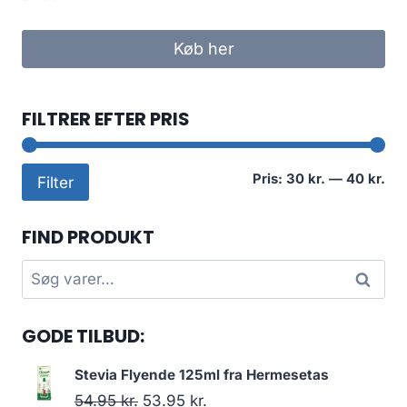
Køb her
FILTRER EFTER PRIS
Min
Høj
Pris:
30 kr.
—
40 kr.
Filter
pri
pri
FIND PRODUKT
Søg
Søg
efter:
GODE TILBUD:
Stevia Flyende 125ml fra Hermesetas
Den
Den
54.95
kr.
53.95
kr.