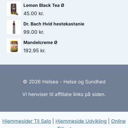
var:
er:
Lemon Black Tea Ø
295.00 kr..
235.00 kr..
45.00
kr.
Dr. Bach Hvid hestekastanie
99.00
kr.
Mandelcreme Ø
192.95
kr.
© 2026 Helsea - Helse og Sundhed
Vi henviser til affiliate links på siden.
Hjemmesider Til Salg
|
Hjemmeside Udvikling
|
Online