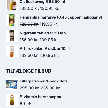
Dr. Reckeweg R 63 50 ml
pris
pris
Den
Den
138.00
kr.
130.95
kr.
var:
er:
oprindelige
aktuelle
Hennaplus hårfarve (6.45 copper mahogany)
141.00 kr..
75.00 kr..
pris
pris
Den
Den
129.95
kr.
119.95
kr.
var:
er:
oprindelige
aktuelle
Nigersan tabletter 20 tab
138.00 kr..
130.95 kr..
pris
pris
Den
Den
156.00
kr.
130.95
kr.
var:
er:
oprindelige
aktuelle
Arthrokehlan A dråber 10ml
129.95 kr..
119.95 kr..
pris
pris
Den
Den
182.50
kr.
160.95
kr.
var:
er:
oprindelige
aktuelle
156.00 kr..
130.95 kr..
pris
pris
TILFÆLDIGE TILBUD
var:
er:
Filterpatroner 6-pack Dafi
182.50 kr..
160.95 kr..
Den
Den
295.00
kr.
235.00
kr.
oprindelige
aktuelle
E-vitamin hårshampoo
pris
pris
69.95
kr.