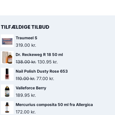
106.00 kr..
90.00 kr..
pris
pris
var:
er:
138.00 kr..
130.95 kr..
TILFÆLDIGE TILBUD
Traumeel S
319.00
kr.
Dr. Reckeweg R 18 50 ml
Den
Den
138.00
kr.
130.95
kr.
oprindelige
aktuelle
Nail Polish Dusty Rose 653
pris
pris
Den
Den
110.00
kr.
77.00
kr.
var:
er:
oprindelige
aktuelle
Valleforce Berry
138.00 kr..
130.95 kr..
pris
pris
189.95
kr.
var:
er:
Mercurius composita 50 ml fra Allergica
110.00 kr..
77.00 kr..
172.00
kr.