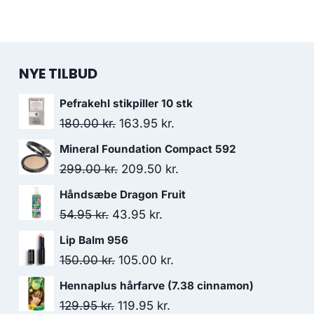
NYE TILBUD
Pefrakehl stikpiller 10 stk
Den
Den
180.00
kr.
163.95
kr.
oprindelige
aktuelle
Mineral Foundation Compact 592
pris
pris
Den
Den
299.00
kr.
209.50
kr.
var:
er:
oprindelige
aktuelle
Håndsæbe Dragon Fruit
180.00 kr..
163.95 kr..
pris
pris
Den
Den
54.95
kr.
43.95
kr.
var:
er:
oprindelige
aktuelle
Lip Balm 956
299.00 kr..
209.50 kr..
pris
pris
Den
Den
150.00
kr.
105.00
kr.
var:
er:
oprindelige
aktuelle
Hennaplus hårfarve (7.38 cinnamon)
54.95 kr..
43.95 kr..
pris
pris
Den
Den
129.95
kr.
119.95
kr.