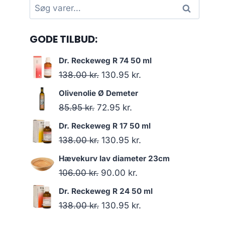
Søg
Søg
efter:
GODE TILBUD:
Dr. Reckeweg R 74 50 ml
Den
Den
138.00
kr.
130.95
kr.
oprindelige
aktuelle
Olivenolie Ø Demeter
pris
pris
Den
Den
85.95
kr.
72.95
kr.
var:
er:
oprindelige
aktuelle
Dr. Reckeweg R 17 50 ml
138.00 kr..
130.95 kr..
pris
pris
Den
Den
138.00
kr.
130.95
kr.
var:
er:
oprindelige
aktuelle
Hævekurv lav diameter 23cm
85.95 kr..
72.95 kr..
pris
pris
Den
Den
106.00
kr.
90.00
kr.
var:
er:
oprindelige
aktuelle
Dr. Reckeweg R 24 50 ml
138.00 kr..
130.95 kr..
pris
pris
Den
Den
138.00
kr.
130.95
kr.
var:
er:
oprindelige
aktuelle