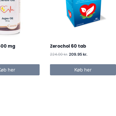
 500 mg
Zerochol 60 tab
Den
Den
224.00
kr.
209.95
kr.
oprindelige
aktuelle
pris
pris
Køb her
Køb her
var:
er:
224.00 kr..
209.95 kr..