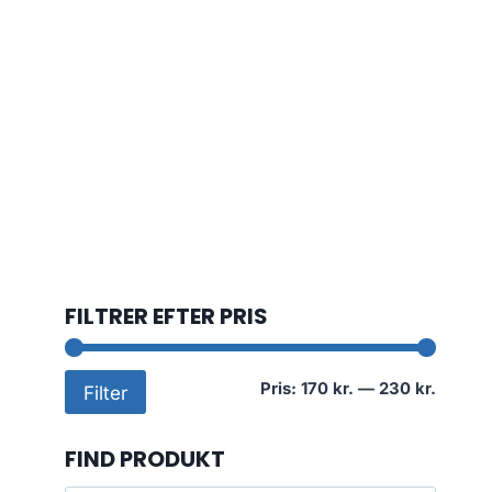
FILTRER EFTER PRIS
Mindst
Højest
Pris:
170 kr.
—
230 kr.
Filter
pris
pris
FIND PRODUKT