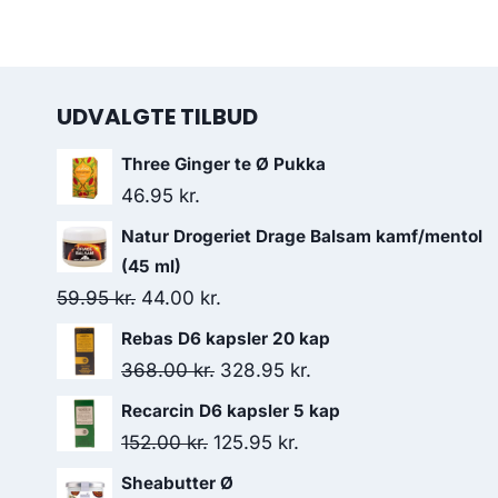
UDVALGTE TILBUD
Three Ginger te Ø Pukka
46.95
kr.
Natur Drogeriet Drage Balsam kamf/mentol
(45 ml)
Den
Den
59.95
kr.
44.00
kr.
oprindelige
aktuelle
Rebas D6 kapsler 20 kap
pris
pris
Den
Den
368.00
kr.
328.95
kr.
var:
er:
oprindelige
aktuelle
Recarcin D6 kapsler 5 kap
59.95 kr..
44.00 kr..
pris
pris
Den
Den
152.00
kr.
125.95
kr.
var:
er:
oprindelige
aktuelle
Sheabutter Ø