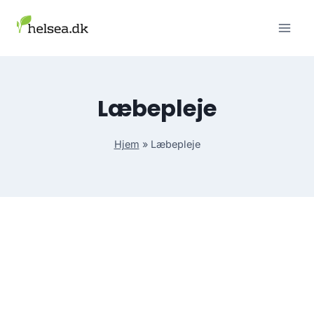
Skip
to
content
Læbepleje
Hjem
»
Læbepleje