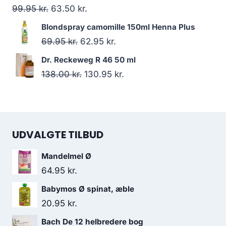
var:
er:
Den
Den
99.95
kr.
63.50
kr.
67.95 kr..
53.00 kr..
oprindelige
aktuelle
Blondspray camomille 150ml Henna Plus
pris
pris
Den
Den
69.95
kr.
62.95
kr.
var:
er:
oprindelige
aktuelle
Dr. Reckeweg R 46 50 ml
99.95 kr..
63.50 kr..
pris
pris
Den
Den
138.00
kr.
130.95
kr.
var:
er:
oprindelige
aktuelle
69.95 kr..
62.95 kr..
pris
pris
var:
er:
UDVALGTE TILBUD
138.00 kr..
130.95 kr..
Mandelmel Ø
64.95
kr.
Babymos Ø spinat, æble
20.95
kr.
Bach De 12 helbredere bog