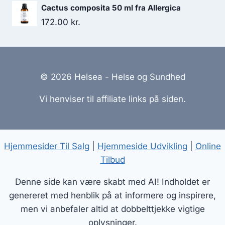
var:
er:
Cactus composita 50 ml fra Allergica
160.00 kr..
140.00 kr..
172.00
kr.
© 2026 Helsea - Helse og Sundhed
Vi henviser til affiliate links på siden.
Hjemmesider Til Salg
|
Hjemmeside Udvikling
|
Online
Tilbud
Denne side kan være skabt med AI! Indholdet er
genereret med henblik på at informere og inspirere,
men vi anbefaler altid at dobbelttjekke vigtige
oplysninger.