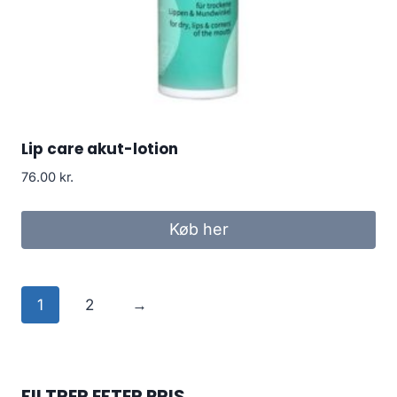
Lip care akut-lotion
76.00
kr.
Køb her
1
2
→
FILTRER EFTER PRIS