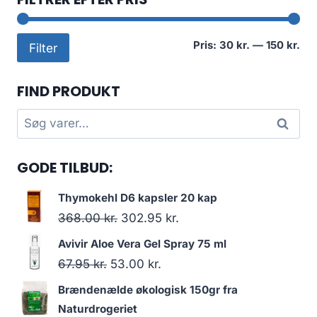
Min
Høj
Pris:
30 kr.
—
150 kr.
Filter
pri
pri
FIND PRODUKT
Søg
Søg
efter:
GODE TILBUD:
Thymokehl D6 kapsler 20 kap
Den
Den
368.00
kr.
302.95
kr.
oprindelige
aktuelle
Avivir Aloe Vera Gel Spray 75 ml
pris
pris
Den
Den
67.95
kr.
53.00
kr.
var:
er:
oprindelige
aktuelle
Brændenælde økologisk 150gr fra
368.00 kr..
302.95 kr..
pris
pris
Naturdrogeriet