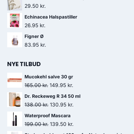
29.50
kr.
Echinacea Halspastiller
26.95
kr.
Figner Ø
83.95
kr.
NYE TILBUD
Mucokehl salve 30 gr
Den
Den
165.00
kr.
149.95
kr.
oprindelige
aktuelle
Dr. Reckeweg R 34 50 ml
pris
pris
Den
Den
138.00
kr.
130.95
kr.
var:
er:
oprindelige
aktuelle
Waterproof Mascara
165.00 kr..
149.95 kr..
pris
pris
Den
Den
199.00
kr.
139.50
kr.
var:
er:
oprindelige
aktuelle