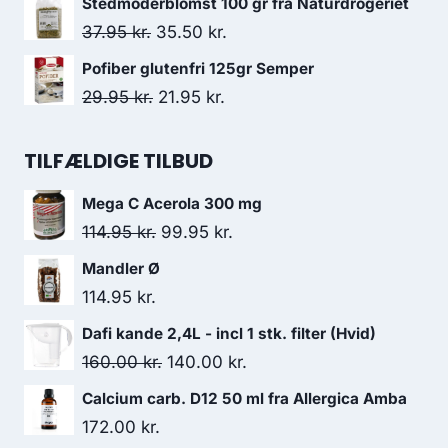
Stedmoderblomst 100 gr fra Naturdrogeriet
138.00 kr..
130.95 kr..
pris
pris
Den
Den
37.95
kr.
35.50
kr.
var:
er:
oprindelige
aktuelle
Pofiber glutenfri 125gr Semper
199.00 kr..
139.50 kr..
pris
pris
Den
Den
29.95
kr.
21.95
kr.
var:
er:
oprindelige
aktuelle
37.95 kr..
35.50 kr..
pris
pris
TILFÆLDIGE TILBUD
var:
er:
Mega C Acerola 300 mg
29.95 kr..
21.95 kr..
Den
Den
114.95
kr.
99.95
kr.
oprindelige
aktuelle
Mandler Ø
pris
pris
114.95
kr.
var:
er:
Dafi kande 2,4L - incl 1 stk. filter (Hvid)
114.95 kr..
99.95 kr..
Den
Den
160.00
kr.
140.00
kr.
oprindelige
aktuelle
Calcium carb. D12 50 ml fra Allergica Amba
pris
pris
172.00
kr.