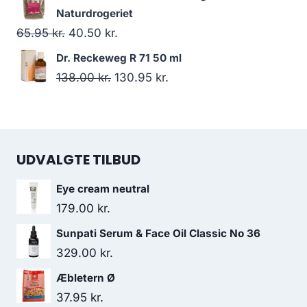
99.00 kr..
69.50 kr..
pris
pris
Naturdrogeriet
var:
er:
Den
Den
65.95
kr.
40.50
kr.
49.95 kr..
14.95 kr..
oprindelige
aktuelle
Dr. Reckeweg R 71 50 ml
pris
pris
Den
Den
138.00
kr.
130.95
kr.
var:
er:
oprindelige
aktuelle
65.95 kr..
40.50 kr..
pris
pris
var:
er:
UDVALGTE TILBUD
138.00 kr..
130.95 kr..
Eye cream neutral
179.00
kr.
Sunpati Serum & Face Oil Classic No 36
329.00
kr.
Æbletern Ø
37.95
kr.