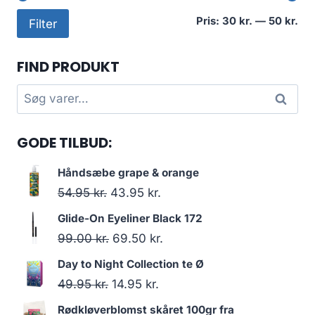
Min
Høj
Pris:
30 kr.
—
50 kr.
Filter
pri
pri
FIND PRODUKT
Søg
Søg
efter:
GODE TILBUD:
Håndsæbe grape & orange
Den
Den
54.95
kr.
43.95
kr.
oprindelige
aktuelle
Glide-On Eyeliner Black 172
pris
pris
Den
Den
99.00
kr.
69.50
kr.
var:
er:
oprindelige
aktuelle
Day to Night Collection te Ø
54.95 kr..
43.95 kr..
pris
pris
Den
Den
49.95
kr.
14.95
kr.
var:
er:
oprindelige
aktuelle
Rødkløverblomst skåret 100gr fra