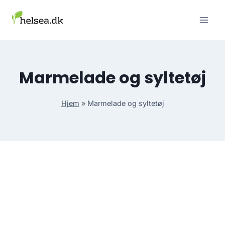
Skip
to
content
Marmelade og syltetøj
Hjem
»
Marmelade og syltetøj