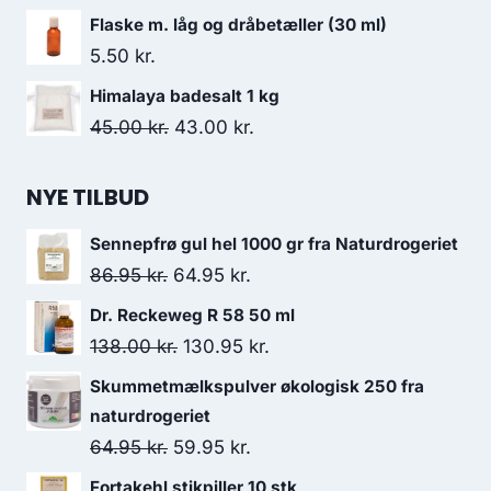
Flaske m. låg og dråbetæller (30 ml)
5.50
kr.
Himalaya badesalt 1 kg
Den
Den
45.00
kr.
43.00
kr.
oprindelige
aktuelle
pris
pris
NYE TILBUD
var:
er:
Sennepfrø gul hel 1000 gr fra Naturdrogeriet
45.00 kr..
43.00 kr..
Den
Den
86.95
kr.
64.95
kr.
oprindelige
aktuelle
Dr. Reckeweg R 58 50 ml
pris
pris
Den
Den
138.00
kr.
130.95
kr.
var:
er:
oprindelige
aktuelle
Skummetmælkspulver økologisk 250 fra
86.95 kr..
64.95 kr..
pris
pris
naturdrogeriet
var:
er:
Den
Den
64.95
kr.
59.95
kr.
138.00 kr..
130.95 kr..
oprindelige
aktuelle
Fortakehl stikpiller 10 stk