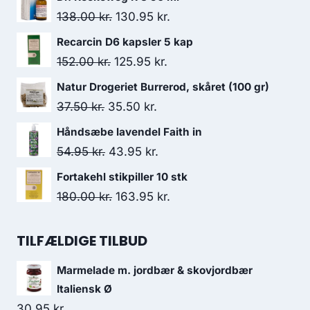
Den
Den
138.00
kr.
130.95
kr.
oprindelige
aktuelle
Recarcin D6 kapsler 5 kap
pris
pris
Den
Den
152.00
kr.
125.95
kr.
var:
er:
oprindelige
aktuelle
Natur Drogeriet Burrerod, skåret (100 gr)
138.00 kr..
130.95 kr..
pris
pris
Den
Den
37.50
kr.
35.50
kr.
var:
er:
oprindelige
aktuelle
Håndsæbe lavendel Faith in
152.00 kr..
125.95 kr..
pris
pris
Den
Den
54.95
kr.
43.95
kr.
var:
er:
oprindelige
aktuelle
Fortakehl stikpiller 10 stk
37.50 kr..
35.50 kr..
pris
pris
Den
Den
180.00
kr.
163.95
kr.
var:
er:
oprindelige
aktuelle
54.95 kr..
43.95 kr..
pris
pris
TILFÆLDIGE TILBUD
var:
er:
Marmelade m. jordbær & skovjordbær
180.00 kr..
163.95 kr..
Italiensk Ø
30.95
kr.