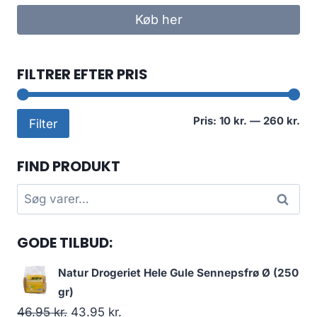
Køb her
FILTRER EFTER PRIS
Min
Høj
Pris:
10 kr.
—
260 kr.
Filter
pri
pri
FIND PRODUKT
Søg
Søg
efter:
GODE TILBUD:
Natur Drogeriet Hele Gule Sennepsfrø Ø (250
gr)
Den
Den
46.95
kr.
43.95
kr.