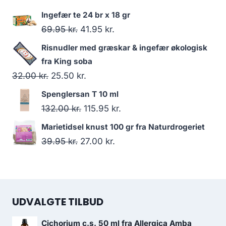
oprindelige
aktuelle
Ingefær te 24 br x 18 gr
pris
pris
Den
Den
69.95
kr.
41.95
kr.
var:
er:
oprindelige
aktuelle
Risnudler med græskar & ingefær økologisk
46.95 kr..
43.95 kr..
pris
pris
fra King soba
var:
er:
Den
Den
32.00
kr.
25.50
kr.
69.95 kr..
41.95 kr..
oprindelige
aktuelle
Spenglersan T 10 ml
pris
pris
Den
Den
132.00
kr.
115.95
kr.
var:
er:
oprindelige
aktuelle
Marietidsel knust 100 gr fra Naturdrogeriet
32.00 kr..
25.50 kr..
pris
pris
Den
Den
39.95
kr.
27.00
kr.
var:
er:
oprindelige
aktuelle
132.00 kr..
115.95 kr..
pris
pris
var:
er:
UDVALGTE TILBUD
39.95 kr..
27.00 kr..
Cichorium c.s. 50 ml fra Allergica Amba