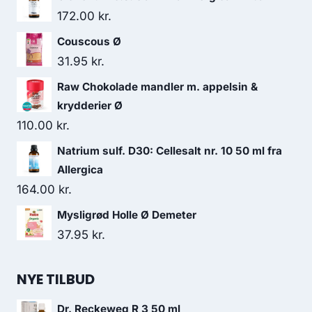
172.00
kr.
Couscous Ø
31.95
kr.
Raw Chokolade mandler m. appelsin &
krydderier Ø
110.00
kr.
Natrium sulf. D30: Cellesalt nr. 10 50 ml fra
Allergica
164.00
kr.
Mysligrød Holle Ø Demeter
37.95
kr.
NYE TILBUD
Dr. Reckeweg R 3 50 ml