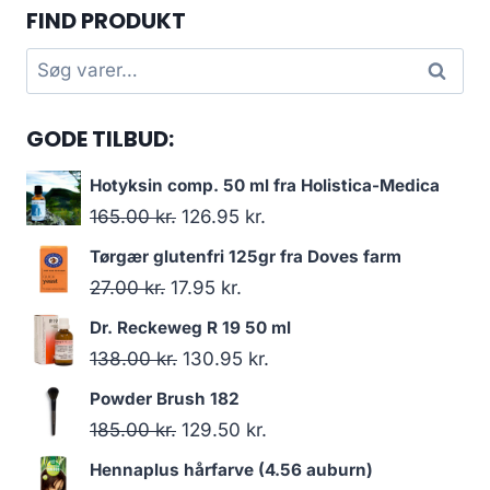
FIND PRODUKT
Søg
Søg
efter:
GODE TILBUD:
Hotyksin comp. 50 ml fra Holistica-Medica
Den
Den
165.00
kr.
126.95
kr.
oprindelige
aktuelle
Tørgær glutenfri 125gr fra Doves farm
pris
pris
Den
Den
27.00
kr.
17.95
kr.
var:
er:
oprindelige
aktuelle
Dr. Reckeweg R 19 50 ml
165.00 kr..
126.95 kr..
pris
pris
Den
Den
138.00
kr.
130.95
kr.
var:
er:
oprindelige
aktuelle
Powder Brush 182
27.00 kr..
17.95 kr..
pris
pris
Den
Den
185.00
kr.
129.50
kr.
var:
er:
oprindelige
aktuelle
Hennaplus hårfarve (4.56 auburn)
138.00 kr..
130.95 kr..