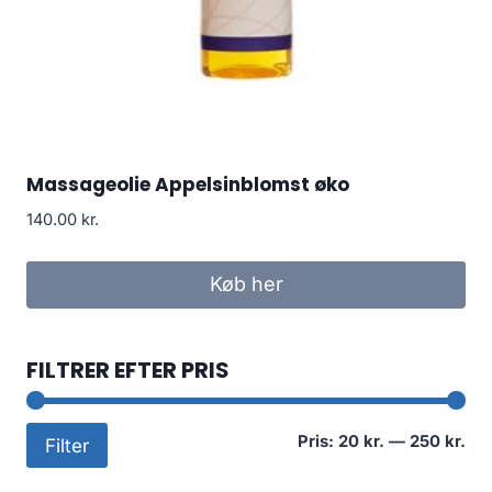
Massageolie Appelsinblomst øko
140.00
kr.
Køb her
FILTRER EFTER PRIS
Min
Høj
Pris:
20 kr.
—
250 kr.
Filter
pri
pri