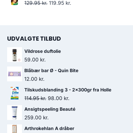
pris
pris
Den
Den
129.95
kr.
119.95
kr.
var:
er:
oprindelige
aktuelle
185.00 kr..
129.50 kr..
pris
pris
var:
er:
UDVALGTE TILBUD
129.95 kr..
119.95 kr..
Vildrose duftolie
59.00
kr.
Blåbær bar Ø - Quin Bite
12.00
kr.
Tilskudsblanding 3 - 2x300gr fra Holle
Den
Den
114.95
kr.
98.00
kr.
oprindelige
aktuelle
Ansigtspeeling Beauté
pris
pris
259.00
kr.
var:
er:
Arthrokehlan A dråber