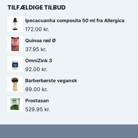
35.95 kr..
30.50 kr..
pris
pris
TILFÆLDIGE TILBUD
var:
er:
Ipecacuanha composita 50 ml fra Allergica
189.00 kr..
166.95 kr..
172.00
kr.
Quinoa rød Ø
37.95
kr.
OmniZink 3
92.00
kr.
Barberbørste vegansk
89.00
kr.
Prostasan
529.95
kr.