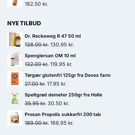
114.95 kr..
98.00 kr..
182.50
kr.
NYE TILBUD
Dr. Reckeweg R 47 50 ml
Den
Den
138.00
kr.
130.95
kr.
oprindelige
aktuelle
Spenglersan OM 10 ml
pris
pris
Den
Den
132.00
kr.
119.95
kr.
var:
er:
oprindelige
aktuelle
Tørgær glutenfri 125gr fra Doves farm
138.00 kr..
130.95 kr..
pris
pris
Den
Den
27.00
kr.
17.95
kr.
var:
er:
oprindelige
aktuelle
Speltgrød demeter 250gr fra Holle
132.00 kr..
119.95 kr..
pris
pris
Den
Den
35.95
kr.
30.50
kr.
var:
er:
oprindelige
aktuelle
Prosan Propolis sukkerfri 200 tab
27.00 kr..
17.95 kr..
pris
pris
Den
Den
189.00
kr.
166.95
kr.
var:
er:
oprindelige
aktuelle