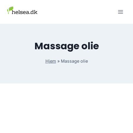
Skip
to
content
Massage olie
Hjem
»
Massage olie