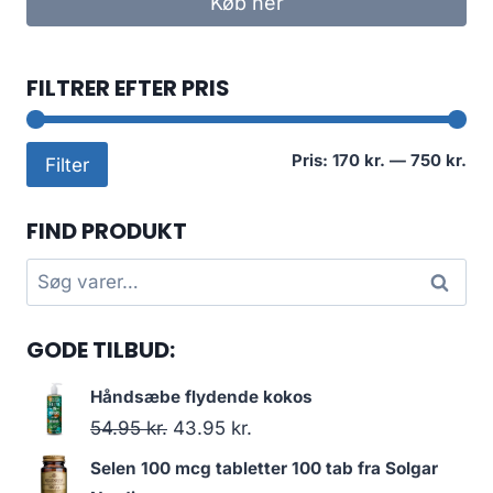
Køb her
FILTRER EFTER PRIS
Min
Høj
Pris:
170 kr.
—
750 kr.
Filter
pri
pri
FIND PRODUKT
Søg
Søg
efter:
GODE TILBUD:
Håndsæbe flydende kokos
Den
Den
54.95
kr.
43.95
kr.
oprindelige
aktuelle
Selen 100 mcg tabletter 100 tab fra Solgar