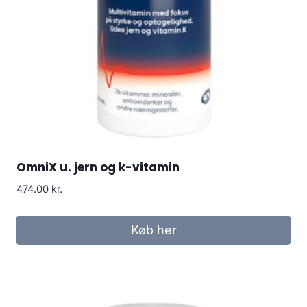
OmniX u. jern og k-vitamin
474.00
kr.
Køb her