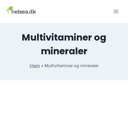
Skip
to
content
Multivitaminer og
mineraler
Hjem
»
Multivitaminer og mineraler