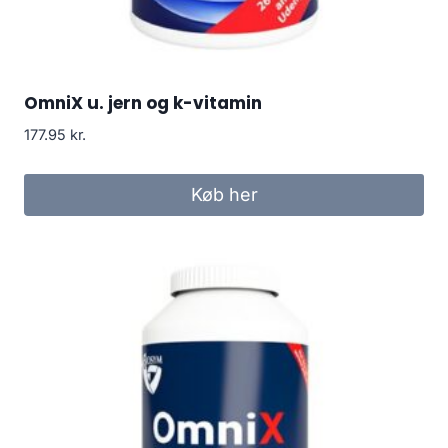
OmniX u. jern og k-vitamin
177.95
kr.
Køb her