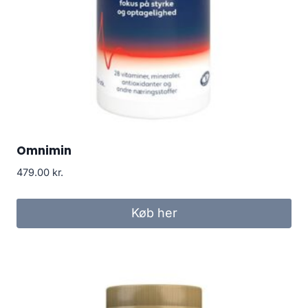
Omnimin
479.00
kr.
Køb her