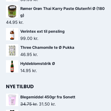
Rømer Grøn Thai Karry Paste Glutenfri Ø (180
g)
44.95
kr.
Verintex ext til pensling
99.00
kr.
Three Chamomile te Ø Pukka
46.95
kr.
Hyldeblomstdrik Ø
14.95
kr.
NYE TILBUD
Blegemiddel 450gr fra Sonett
Den
Den
34.75
kr.
31.50
kr.