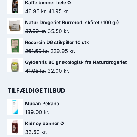
oprindelige
aktuelle
Kaffe bønner hele Ø
pris
pris
Den
Den
46.95
kr.
41.95
kr.
var:
er:
oprindelige
aktuelle
Natur Drogeriet Burrerod, skåret (100 gr)
34.75 kr..
31.50 kr..
pris
pris
Den
Den
37.50
kr.
35.50
kr.
var:
er:
oprindelige
aktuelle
Recarcin D6 stikpiller 10 stk
46.95 kr..
41.95 kr..
pris
pris
Den
Den
261.50
kr.
229.95
kr.
var:
er:
oprindelige
aktuelle
Gyldenris 80 gr økologisk fra Naturdrogeriet
37.50 kr..
35.50 kr..
pris
pris
Den
Den
41.95
kr.
32.00
kr.
var:
er:
oprindelige
aktuelle
261.50 kr..
229.95 kr..
pris
pris
TILFÆLDIGE TILBUD
var:
er:
Mucan Pekana
41.95 kr..
32.00 kr..
139.00
kr.
Kidney bønner Ø
33.50
kr.