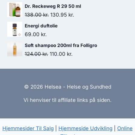
Dr. Reckeweg R 29 50 ml
Den
Den
138.00
kr.
130.95
kr.
oprindelige
aktuelle
Energi duftolie
pris
pris
69.00
kr.
var:
er:
Soft shampoo 200ml fra Folligro
138.00 kr..
130.95 kr..
Den
Den
124.00
kr.
110.00
kr.
oprindelige
aktuelle
pris
pris
var:
er:
© 2026 Helsea - Helse og Sundhed
124.00 kr..
110.00 kr..
Vi henviser til affiliate links på siden.
Hjemmesider Til Salg
|
Hjemmeside Udvikling
|
Online