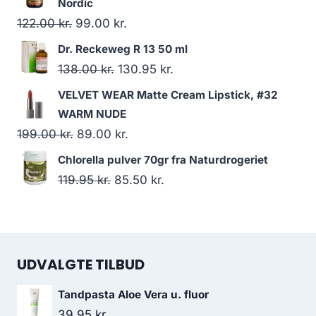
pris
pris
Nordic
var:
er:
Den
Den
122.00
kr.
99.00
kr.
54.95 kr..
43.95 kr..
oprindelige
aktuelle
Dr. Reckeweg R 13 50 ml
pris
pris
Den
Den
138.00
kr.
130.95
kr.
var:
er:
oprindelige
aktuelle
VELVET WEAR Matte Cream Lipstick, #32
122.00 kr..
99.00 kr..
pris
pris
WARM NUDE
var:
er:
Den
Den
199.00
kr.
89.00
kr.
138.00 kr..
130.95 kr..
oprindelige
aktuelle
Chlorella pulver 70gr fra Naturdrogeriet
pris
pris
Den
Den
119.95
kr.
85.50
kr.
var:
er:
oprindelige
aktuelle
199.00 kr..
89.00 kr..
pris
pris
var:
er:
UDVALGTE TILBUD
119.95 kr..
85.50 kr..
Tandpasta Aloe Vera u. fluor
39.95
kr.