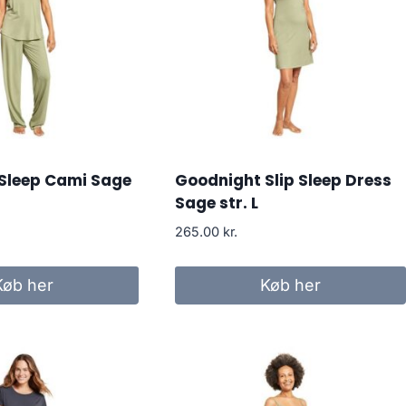
Sleep Cami Sage
Goodnight Slip Sleep Dress
Sage str. L
265.00
kr.
Køb her
Køb her