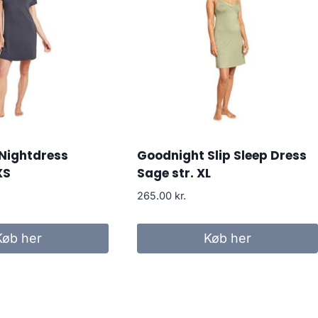
Nightdress
Goodnight Slip Sleep Dress
XS
Sage str. XL
265.00
kr.
Køb her
Køb her