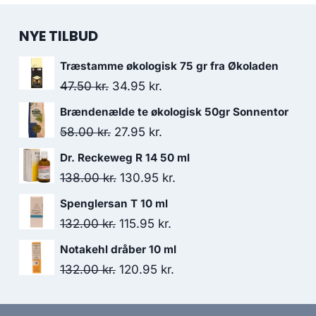
NYE TILBUD
Træstamme økologisk 75 gr fra Økoladen
Den
Den
47.50
kr.
34.95
kr.
oprindelige
aktuelle
Brændenælde te økologisk 50gr Sonnentor
pris
pris
Den
Den
58.00
kr.
27.95
kr.
var:
er:
oprindelige
aktuelle
Dr. Reckeweg R 14 50 ml
47.50 kr..
34.95 kr..
pris
pris
Den
Den
138.00
kr.
130.95
kr.
var:
er:
oprindelige
aktuelle
Spenglersan T 10 ml
58.00 kr..
27.95 kr..
pris
pris
Den
Den
132.00
kr.
115.95
kr.
var:
er:
oprindelige
aktuelle
Notakehl dråber 10 ml
138.00 kr..
130.95 kr..
pris
pris
Den
Den
132.00
kr.
120.95
kr.
var:
er:
oprindelige
aktuelle
132.00 kr..
115.95 kr..
pris
pris