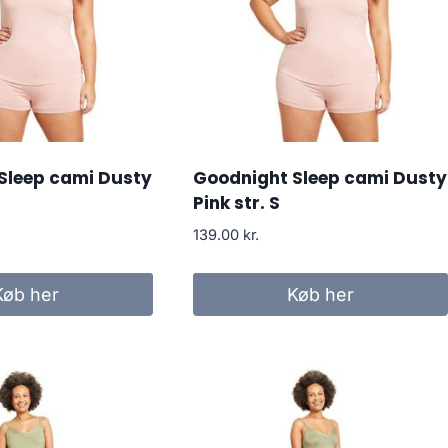
Sleep cami Dusty
Goodnight Sleep cami Dusty
Pink str. S
139.00
kr.
Køb her
Køb her