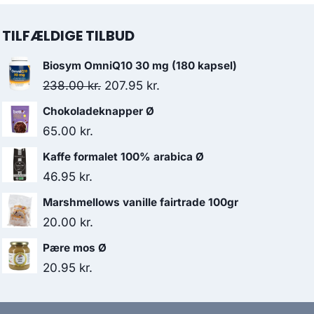
TILFÆLDIGE TILBUD
Biosym OmniQ10 30 mg (180 kapsel)
Den
Den
238.00
kr.
207.95
kr.
oprindelige
aktuelle
Chokoladeknapper Ø
pris
pris
65.00
kr.
var:
er:
Kaffe formalet 100% arabica Ø
238.00 kr..
207.95 kr..
46.95
kr.
Marshmellows vanille fairtrade 100gr
20.00
kr.
Pære mos Ø
20.95
kr.