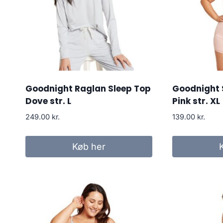
Goodnight Raglan Sleep Top
Goodnight 
Dove str. L
Pink str. XL
249.00
kr.
139.00
kr.
Køb her