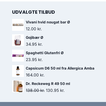
UDVALGTE TILBUD
Vivani hvid nougat bar Ø
12.00
kr.
Gojibær Ø
34.95
kr.
Spaghetti Glutenfri Ø
23.95
kr.
Capsicum D6 50 ml fra Allergica Amba
164.00
kr.
Dr. Reckeweg R 49 50 ml
Den
Den
138.00
kr.
130.95
kr.
oprindelige
aktuelle
pris
pris