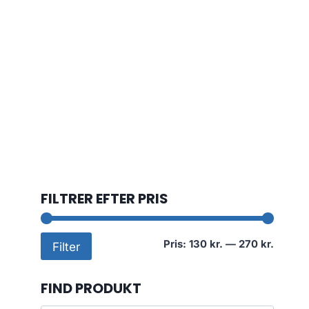
FILTRER EFTER PRIS
Mindst
Højest
Pris:
130 kr.
—
270 kr.
Filter
pris
pris
FIND PRODUKT