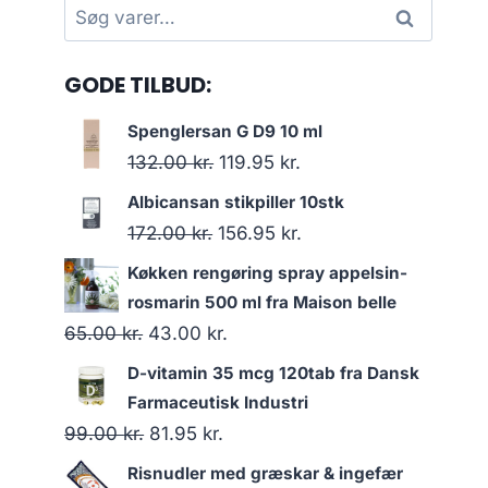
Søg
Søg
efter:
GODE TILBUD:
Spenglersan G D9 10 ml
Den
Den
132.00
kr.
119.95
kr.
oprindelige
aktuelle
Albicansan stikpiller 10stk
pris
pris
Den
Den
172.00
kr.
156.95
kr.
var:
er:
oprindelige
aktuelle
Køkken rengøring spray appelsin-
132.00 kr..
119.95 kr..
pris
pris
rosmarin 500 ml fra Maison belle
var:
er:
Den
Den
65.00
kr.
43.00
kr.
172.00 kr..
156.95 kr..
oprindelige
aktuelle
D-vitamin 35 mcg 120tab fra Dansk
pris
pris
Farmaceutisk Industri
var:
er:
Den
Den
99.00
kr.
81.95
kr.
65.00 kr..
43.00 kr..
oprindelige
aktuelle
Risnudler med græskar & ingefær