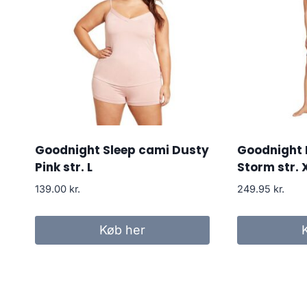
Goodnight Sleep cami Dusty
Goodnight 
Pink str. L
Storm str. 
139.00
kr.
249.95
kr.
Køb her