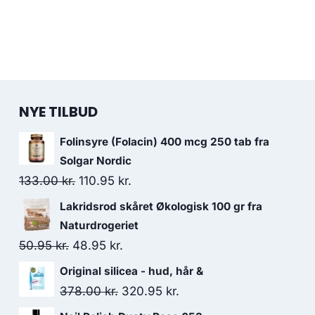
NYE TILBUD
Folinsyre (Folacin) 400 mcg 250 tab fra
Solgar Nordic
Den
Den
133.00
kr.
110.95
kr.
oprindelige
aktuelle
Lakridsrod skåret Økologisk 100 gr fra
pris
pris
Naturdrogeriet
var:
er:
Den
Den
50.95
kr.
48.95
kr.
133.00 kr..
110.95 kr..
oprindelige
aktuelle
Original silicea - hud, hår &
pris
pris
Den
Den
378.00
kr.
320.95
kr.
var:
er:
oprindelige
aktuelle