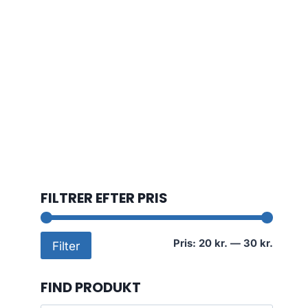
FILTRER EFTER PRIS
Mindst
Højest
Pris:
20 kr.
—
30 kr.
Filter
pris
pris
FIND PRODUKT