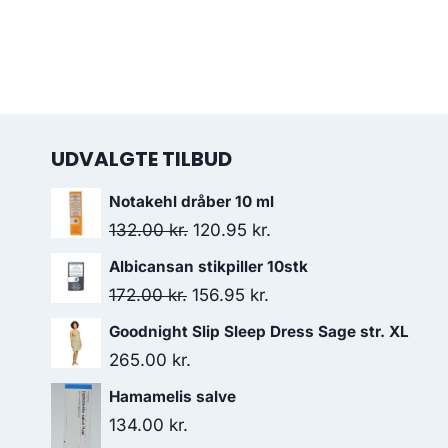
UDVALGTE TILBUD
Notakehl dråber 10 ml
Den
Den
132.00
kr.
120.95
kr.
oprindelige
aktuelle
Albicansan stikpiller 10stk
pris
pris
Den
Den
172.00
kr.
156.95
kr.
var:
er:
oprindelige
aktuelle
Goodnight Slip Sleep Dress Sage str. XL
132.00 kr..
120.95 kr..
pris
pris
265.00
kr.
var:
er:
Hamamelis salve
172.00 kr..
156.95 kr..
134.00
kr.