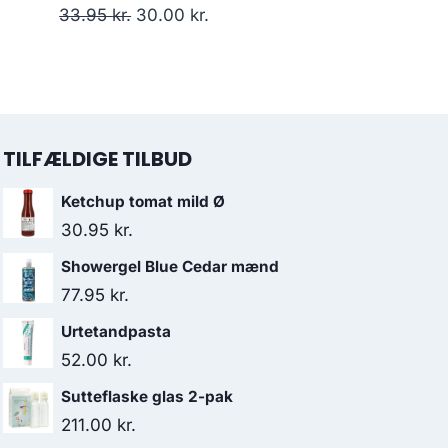
var:
er:
Den
Den
33.95
kr.
30.00
kr.
138.00 kr..
130.95 kr..
oprindelige
aktuelle
pris
pris
var:
er:
33.95 kr..
30.00 kr..
TILFÆLDIGE TILBUD
Ketchup tomat mild Ø
30.95
kr.
Showergel Blue Cedar mænd
77.95
kr.
Urtetandpasta
52.00
kr.
Sutteflaske glas 2-pak
211.00
kr.