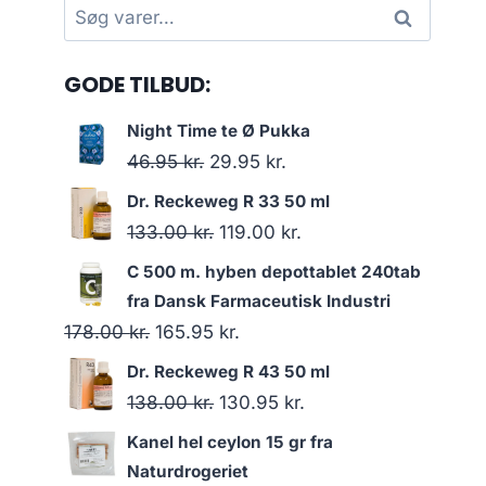
Søg
Søg
efter:
GODE TILBUD:
Night Time te Ø Pukka
Den
Den
46.95
kr.
29.95
kr.
oprindelige
aktuelle
Dr. Reckeweg R 33 50 ml
pris
pris
Den
Den
133.00
kr.
119.00
kr.
var:
er:
oprindelige
aktuelle
C 500 m. hyben depottablet 240tab
46.95 kr..
29.95 kr..
pris
pris
fra Dansk Farmaceutisk Industri
var:
er:
Den
Den
178.00
kr.
165.95
kr.
133.00 kr..
119.00 kr..
oprindelige
aktuelle
Dr. Reckeweg R 43 50 ml
pris
pris
Den
Den
138.00
kr.
130.95
kr.
var:
er:
oprindelige
aktuelle
Kanel hel ceylon 15 gr fra
178.00 kr..
165.95 kr..
pris
pris
Naturdrogeriet