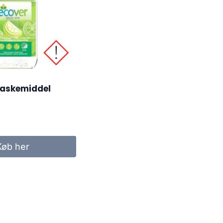
askemiddel
Køb her