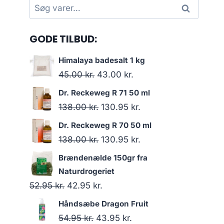
Søg
Søg
efter:
GODE TILBUD:
Himalaya badesalt 1 kg
Den
Den
45.00
kr.
43.00
kr.
oprindelige
aktuelle
Dr. Reckeweg R 71 50 ml
pris
pris
Den
Den
138.00
kr.
130.95
kr.
var:
er:
oprindelige
aktuelle
Dr. Reckeweg R 70 50 ml
45.00 kr..
43.00 kr..
pris
pris
Den
Den
138.00
kr.
130.95
kr.
var:
er:
oprindelige
aktuelle
Brændenælde 150gr fra
138.00 kr..
130.95 kr..
pris
pris
Naturdrogeriet
var:
er:
Den
Den
52.95
kr.
42.95
kr.
138.00 kr..
130.95 kr..
oprindelige
aktuelle
Håndsæbe Dragon Fruit
pris
pris
Den
Den
54.95
kr.
43.95
kr.