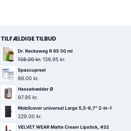
var:
er:
oprindelige
aktuelle
52.95 kr..
42.95 kr..
pris
pris
var:
er:
54.95 kr..
43.95 kr..
TILFÆLDIGE TILBUD
Dr. Reckeweg R 65 50 ml
Den
Den
138.00
kr.
136.95
kr.
oprindelige
aktuelle
Spascupreel
pris
pris
86.00
kr.
var:
er:
Hasselnødder Ø
138.00 kr..
136.95 kr..
97.95
kr.
Mobilcover universal Large 5,5-6,7" 2-in-1
229.00
kr.
VELVET WEAR Matte Cream Lipstick, #32