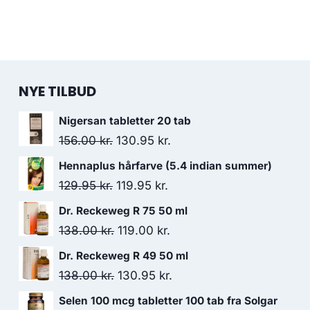
NYE TILBUD
Nigersan tabletter 20 tab
Den
Den
156.00
kr.
130.95
kr.
oprindelige
aktuelle
Hennaplus hårfarve (5.4 indian summer)
pris
pris
Den
Den
129.95
kr.
119.95
kr.
var:
er:
oprindelige
aktuelle
Dr. Reckeweg R 75 50 ml
156.00 kr..
130.95 kr..
pris
pris
Den
Den
138.00
kr.
119.00
kr.
var:
er:
oprindelige
aktuelle
Dr. Reckeweg R 49 50 ml
129.95 kr..
119.95 kr..
pris
pris
Den
Den
138.00
kr.
130.95
kr.
var:
er:
oprindelige
aktuelle
Selen 100 mcg tabletter 100 tab fra Solgar