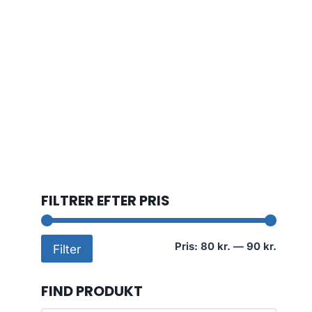
FILTRER EFTER PRIS
Mindst
Højest
Pris:
80 kr.
—
90 kr.
Filter
pris
pris
FIND PRODUKT