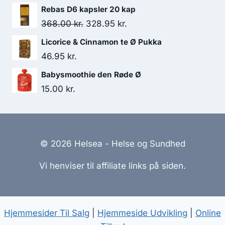
Rebas D6 kapsler 20 kap
Den
Den
368.00
kr.
328.95
kr.
oprindelige
aktuelle
Licorice & Cinnamon te Ø Pukka
pris
pris
46.95
kr.
var:
er:
Babysmoothie den Røde Ø
368.00 kr..
328.95 kr..
15.00
kr.
© 2026 Helsea - Helse og Sundhed
Vi henviser til affiliate links på siden.
Hjemmesider Til Salg
|
Hjemmeside Udvikling
|
Online