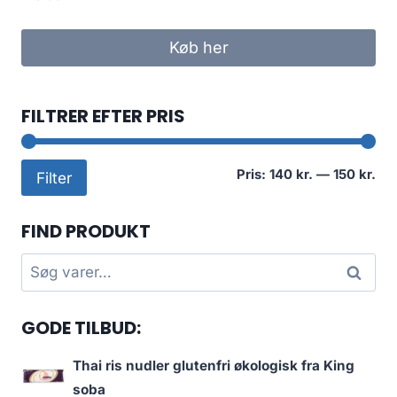
Køb her
FILTRER EFTER PRIS
Min
Høj
Pris:
140 kr.
—
150 kr.
Filter
pri
pri
FIND PRODUKT
Søg
Søg
efter:
GODE TILBUD:
Thai ris nudler glutenfri økologisk fra King
soba