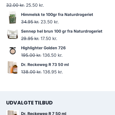
Den
Den
32.00
kr.
25.50
kr.
oprindelige
aktuelle
Himmelsk te 100gr fra Naturdrogeriet
pris
pris
Den
Den
34.95
kr.
23.50
kr.
var:
er:
oprindelige
aktuelle
Sennep hel brun 100 gr fra Naturdrogeriet
32.00 kr..
25.50 kr..
pris
pris
Den
Den
29.95
kr.
17.50
kr.
var:
er:
oprindelige
aktuelle
Highlighter Golden 726
34.95 kr..
23.50 kr..
pris
pris
Den
Den
195.00
kr.
136.50
kr.
var:
er:
oprindelige
aktuelle
Dr. Reckeweg R 73 50 ml
29.95 kr..
17.50 kr..
pris
pris
Den
Den
138.00
kr.
136.95
kr.
var:
er:
oprindelige
aktuelle
195.00 kr..
136.50 kr..
pris
pris
var:
er:
UDVALGTE TILBUD
138.00 kr..
136.95 kr..
Dr. Reckeweg R 7 50 ml