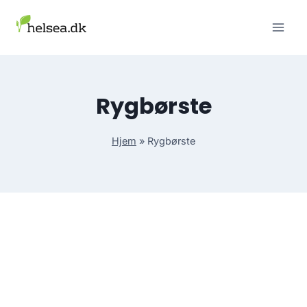
Skip
to
content
Rygbørste
Hjem
»
Rygbørste