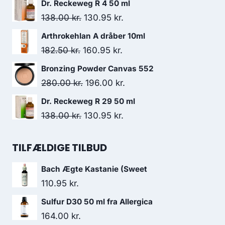
Dr. Reckeweg R 4 50 ml
pris
pris
Den
Den
138.00
kr.
130.95
kr.
var:
er:
oprindelige
aktuelle
Arthrokehlan A dråber 10ml
69.95 kr..
62.95 kr..
pris
pris
Den
Den
182.50
kr.
160.95
kr.
var:
er:
oprindelige
aktuelle
Bronzing Powder Canvas 552
138.00 kr..
130.95 kr..
pris
pris
Den
Den
280.00
kr.
196.00
kr.
var:
er:
oprindelige
aktuelle
Dr. Reckeweg R 29 50 ml
182.50 kr..
160.95 kr..
pris
pris
Den
Den
138.00
kr.
130.95
kr.
var:
er:
oprindelige
aktuelle
280.00 kr..
196.00 kr..
pris
pris
TILFÆLDIGE TILBUD
var:
er:
Bach Ægte Kastanie (Sweet
138.00 kr..
130.95 kr..
110.95
kr.
Sulfur D30 50 ml fra Allergica
164.00
kr.