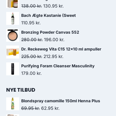
Den
Den
138.00
kr.
130.95
kr.
oprindelige
aktuelle
Bach Ægte Kastanie (Sweet
pris
pris
110.95
kr.
var:
er:
Bronzing Powder Canvas 552
138.00 kr..
130.95 kr..
Den
Den
280.00
kr.
196.00
kr.
oprindelige
aktuelle
Dr. Reckeweg Vita C15 12x10 ml ampuller
pris
pris
Den
Den
225.00
kr.
212.95
kr.
var:
er:
oprindelige
aktuelle
Purifying Foram Cleanser Masculinity
280.00 kr..
196.00 kr..
pris
pris
179.00
kr.
var:
er:
225.00 kr..
212.95 kr..
NYE TILBUD
Blondspray camomille 150ml Henna Plus
Den
Den
69.95
kr.
62.95
kr.
oprindelige
aktuelle