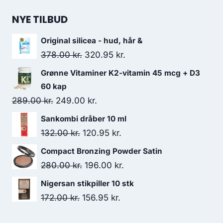
138.00 kr..
130.95 kr..
NYE TILBUD
Original silicea - hud, hår &
Den
Den
378.00
kr.
320.95
kr.
oprindelige
aktuelle
Grønne Vitaminer K2-vitamin 45 mcg + D3
pris
pris
60 kap
var:
er:
Den
Den
289.00
kr.
249.00
kr.
378.00 kr..
320.95 kr..
oprindelige
aktuelle
Sankombi dråber 10 ml
pris
pris
Den
Den
132.00
kr.
120.95
kr.
var:
er:
oprindelige
aktuelle
Compact Bronzing Powder Satin
289.00 kr..
249.00 kr..
pris
pris
Den
Den
280.00
kr.
196.00
kr.
var:
er:
oprindelige
aktuelle
Nigersan stikpiller 10 stk
132.00 kr..
120.95 kr..
pris
pris
Den
Den
172.00
kr.
156.95
kr.
var:
er:
oprindelige
aktuelle