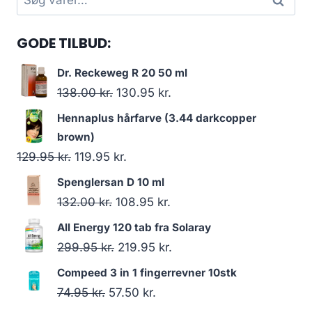
Søg
efter:
GODE TILBUD:
Dr. Reckeweg R 20 50 ml
Den
Den
138.00
kr.
130.95
kr.
oprindelige
aktuelle
Hennaplus hårfarve (3.44 darkcopper
pris
pris
brown)
var:
er:
Den
Den
129.95
kr.
119.95
kr.
138.00 kr..
130.95 kr..
oprindelige
aktuelle
Spenglersan D 10 ml
pris
pris
Den
Den
132.00
kr.
108.95
kr.
var:
er:
oprindelige
aktuelle
All Energy 120 tab fra Solaray
129.95 kr..
119.95 kr..
pris
pris
Den
Den
299.95
kr.
219.95
kr.
var:
er:
oprindelige
aktuelle
Compeed 3 in 1 fingerrevner 10stk
132.00 kr..
108.95 kr..
pris
pris
Den
Den
74.95
kr.
57.50
kr.
var:
er: