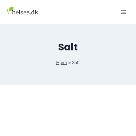
Skip
to
content
Salt
Hjem
»
Salt