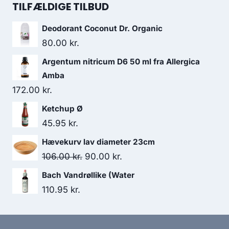
280.00 kr..
196.00 kr..
pris
pris
TILFÆLDIGE TILBUD
var:
er:
Deodorant Coconut Dr. Organic
172.00 kr..
156.95 kr..
80.00
kr.
Argentum nitricum D6 50 ml fra Allergica
Amba
172.00
kr.
Ketchup Ø
45.95
kr.
Hævekurv lav diameter 23cm
Den
Den
106.00
kr.
90.00
kr.
oprindelige
aktuelle
Bach Vandrøllike (Water
pris
pris
110.95
kr.
var:
er:
106.00 kr..
90.00 kr..