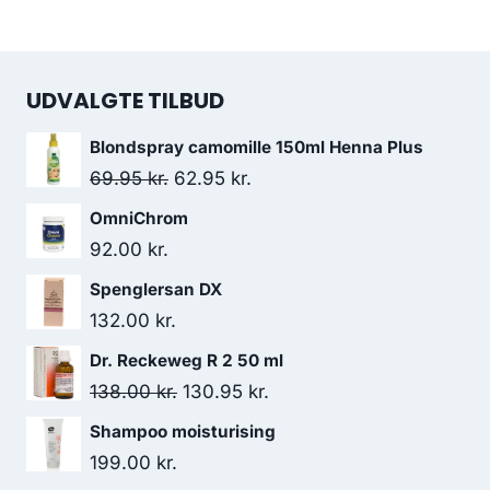
oprindelige
aktuelle
299.95 kr..
219.95 kr..
pris
pris
var:
er:
UDVALGTE TILBUD
74.95 kr..
57.50 kr..
Blondspray camomille 150ml Henna Plus
Den
Den
69.95
kr.
62.95
kr.
oprindelige
aktuelle
OmniChrom
pris
pris
92.00
kr.
var:
er:
Spenglersan DX
69.95 kr..
62.95 kr..
132.00
kr.
Dr. Reckeweg R 2 50 ml
Den
Den
138.00
kr.
130.95
kr.
oprindelige
aktuelle
Shampoo moisturising
pris
pris
199.00
kr.
var:
er: