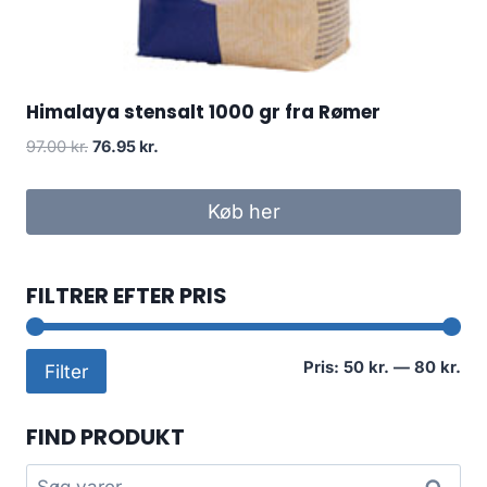
Himalaya stensalt 1000 gr fra Rømer
Den
Den
97.00
kr.
76.95
kr.
oprindelige
aktuelle
pris
pris
Køb her
var:
er:
97.00 kr..
76.95 kr..
FILTRER EFTER PRIS
Min
Høj
Pris:
50 kr.
—
80 kr.
Filter
pri
pri
FIND PRODUKT
Søg