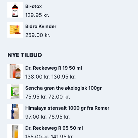
var:
er:
Bi-otox
30.00 kr..
28.00 kr..
129.95
kr.
Bidro Kvinder
259.00
kr.
NYE TILBUD
Dr. Reckeweg R 19 50 ml
Den
Den
138.00
kr.
130.95
kr.
oprindelige
aktuelle
Sencha grøn the økologisk 100gr
pris
pris
Den
Den
75.95
kr.
72.00
kr.
var:
er:
oprindelige
aktuelle
Himalaya stensalt 1000 gr fra Rømer
138.00 kr..
130.95 kr..
pris
pris
Den
Den
97.00
kr.
76.95
kr.
var:
er:
oprindelige
aktuelle
Dr. Reckeweg R 95 50 ml
75.95 kr..
72.00 kr..
pris
pris
Den
Den
155.00
kr.
141.95
kr.