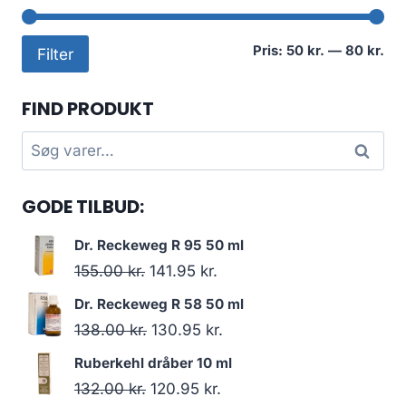
Min
Høj
Pris:
50 kr.
—
80 kr.
Filter
pri
pri
FIND PRODUKT
Søg
Søg
efter:
GODE TILBUD:
Dr. Reckeweg R 95 50 ml
Den
Den
155.00
kr.
141.95
kr.
oprindelige
aktuelle
Dr. Reckeweg R 58 50 ml
pris
pris
Den
Den
138.00
kr.
130.95
kr.
var:
er:
oprindelige
aktuelle
Ruberkehl dråber 10 ml
155.00 kr..
141.95 kr..
pris
pris
Den
Den
132.00
kr.
120.95
kr.