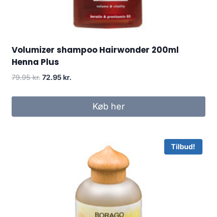
Volumizer shampoo Hairwonder 200ml
Henna Plus
Den
Den
79.95
kr.
72.95
kr.
oprindelige
aktuelle
pris
pris
Køb her
var:
er:
79.95 kr..
72.95 kr..
Tilbud!