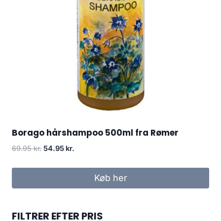
Borago hårshampoo 500ml fra Rømer
Den
Den
69.95
kr.
54.95
kr.
oprindelige
aktuelle
pris
pris
Køb her
var:
er:
69.95 kr..
54.95 kr..
FILTRER EFTER PRIS