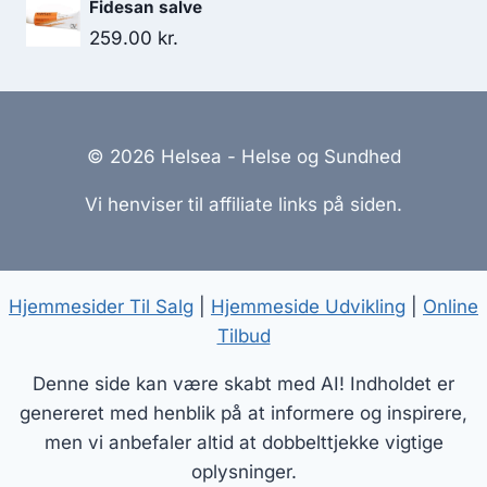
Fidesan salve
pris
pris
259.00
kr.
var:
er:
35.95 kr..
30.50 kr..
© 2026 Helsea - Helse og Sundhed
Vi henviser til affiliate links på siden.
Hjemmesider Til Salg
|
Hjemmeside Udvikling
|
Online
Tilbud
Denne side kan være skabt med AI! Indholdet er
genereret med henblik på at informere og inspirere,
men vi anbefaler altid at dobbelttjekke vigtige
oplysninger.