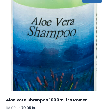
Aloe Vera Shampoo 1000ml fra Rømer
Den
Den
98.00
kr.
79.95
kr.