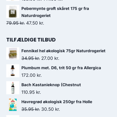
var:
er:
oprindelige
aktuelle
Pebermynte groft skåret 175 gr fra
97.00 kr..
76.95 kr..
pris
pris
Naturdrogeriet
var:
er:
Den
Den
79.95
kr.
47.50
kr.
155.00 kr..
141.95 kr..
oprindelige
aktuelle
pris
pris
TILFÆLDIGE TILBUD
var:
er:
Fennikel hel økologisk 75gr Naturdrogeriet
79.95 kr..
47.50 kr..
Den
Den
34.95
kr.
27.00
kr.
oprindelige
aktuelle
Plumbum met. D6, trit 50 gr fra Allergica
pris
pris
172.00
kr.
var:
er:
Bach Kastanieknop (Chestnut
34.95 kr..
27.00 kr..
110.95
kr.
Havregrød økologisk 250gr fra Holle
Den
Den
35.95
kr.
30.50
kr.
oprindelige
aktuelle