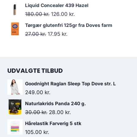
var:
er:
oprindelige
aktuelle
Liquid Concealer 439 Hazel
138.00 kr..
130.95 kr..
pris
pris
Den
Den
180.00
kr.
126.00
kr.
var:
er:
oprindelige
aktuelle
Tørgær glutenfri 125gr fra Doves farm
132.00 kr..
120.95 kr..
pris
pris
Den
Den
27.00
kr.
17.95
kr.
var:
er:
oprindelige
aktuelle
180.00 kr..
126.00 kr..
pris
pris
var:
er:
UDVALGTE TILBUD
27.00 kr..
17.95 kr..
Goodnight Raglan Sleep Top Dove str. L
249.00
kr.
Naturlakrids Panda 240 g.
Den
Den
30.00
kr.
28.00
kr.
oprindelige
aktuelle
Hårelastik Farverig 5 stk
pris
pris
105.00
kr.