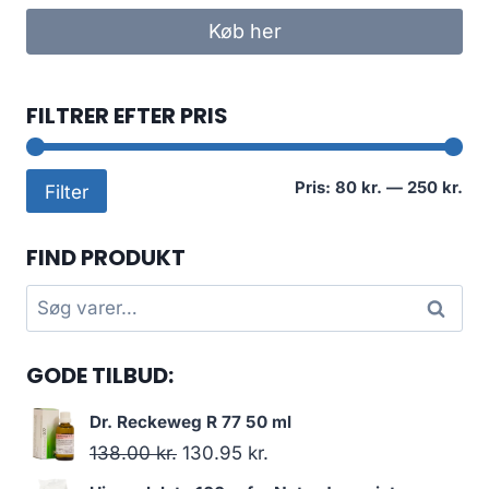
Køb her
FILTRER EFTER PRIS
Min
Høj
Pris:
80 kr.
—
250 kr.
Filter
pri
pri
FIND PRODUKT
Søg
Søg
efter:
GODE TILBUD:
Dr. Reckeweg R 77 50 ml
Den
Den
138.00
kr.
130.95
kr.
oprindelige
aktuelle