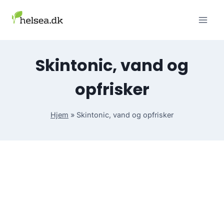
Skip
to
content
Skintonic, vand og
opfrisker
Hjem
»
Skintonic, vand og opfrisker