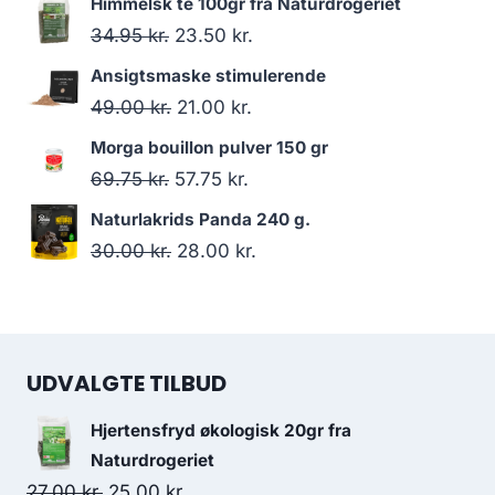
Himmelsk te 100gr fra Naturdrogeriet
pris
pris
Den
Den
34.95
kr.
23.50
kr.
var:
er:
oprindelige
aktuelle
Ansigtsmaske stimulerende
138.00 kr..
130.95 kr..
pris
pris
Den
Den
49.00
kr.
21.00
kr.
var:
er:
oprindelige
aktuelle
Morga bouillon pulver 150 gr
34.95 kr..
23.50 kr..
pris
pris
Den
Den
69.75
kr.
57.75
kr.
var:
er:
oprindelige
aktuelle
Naturlakrids Panda 240 g.
49.00 kr..
21.00 kr..
pris
pris
Den
Den
30.00
kr.
28.00
kr.
var:
er:
oprindelige
aktuelle
69.75 kr..
57.75 kr..
pris
pris
var:
er:
UDVALGTE TILBUD
30.00 kr..
28.00 kr..
Hjertensfryd økologisk 20gr fra
Naturdrogeriet
Den
Den
27.00
kr.
25.00
kr.