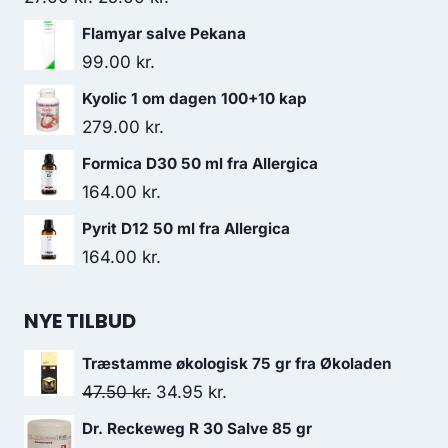
oprindelige
aktuelle
Flamyar salve Pekana
pris
pris
99.00
kr.
var:
er:
Kyolic 1 om dagen 100+10 kap
27.00 kr..
25.00 kr..
279.00
kr.
Formica D30 50 ml fra Allergica
164.00
kr.
Pyrit D12 50 ml fra Allergica
164.00
kr.
NYE TILBUD
Træstamme økologisk 75 gr fra Økoladen
Den
Den
47.50
kr.
34.95
kr.
oprindelige
aktuelle
Dr. Reckeweg R 30 Salve 85 gr