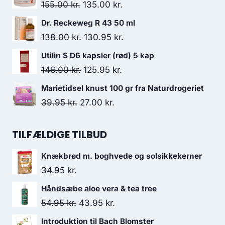
pris
pris
Den
Den
155.00
kr.
135.00
kr.
var:
er:
oprindelige
aktuelle
Dr. Reckeweg R 43 50 ml
47.50 kr..
34.95 kr..
pris
pris
Den
Den
138.00
kr.
130.95
kr.
var:
er:
oprindelige
aktuelle
Utilin S D6 kapsler (rød) 5 kap
155.00 kr..
135.00 kr..
pris
pris
Den
Den
146.00
kr.
125.95
kr.
var:
er:
oprindelige
aktuelle
Marietidsel knust 100 gr fra Naturdrogeriet
138.00 kr..
130.95 kr..
pris
pris
Den
Den
39.95
kr.
27.00
kr.
var:
er:
oprindelige
aktuelle
146.00 kr..
125.95 kr..
pris
pris
TILFÆLDIGE TILBUD
var:
er:
Knækbrød m. boghvede og solsikkekerner
39.95 kr..
27.00 kr..
34.95
kr.
Håndsæbe aloe vera & tea tree
Den
Den
54.95
kr.
43.95
kr.
oprindelige
aktuelle
Introduktion til Bach Blomster