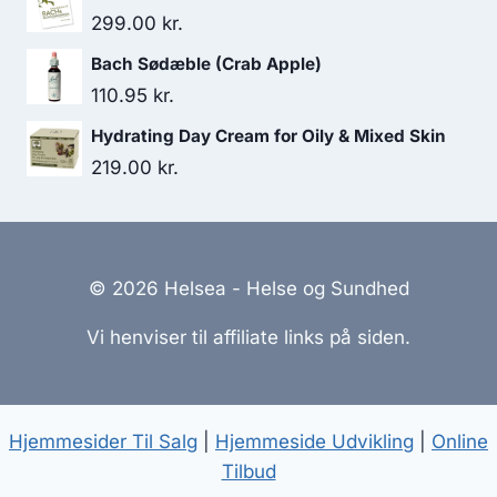
pris
pris
299.00
kr.
var:
er:
Bach Sødæble (Crab Apple)
54.95 kr..
43.95 kr..
110.95
kr.
Hydrating Day Cream for Oily & Mixed Skin
219.00
kr.
© 2026 Helsea - Helse og Sundhed
Vi henviser til affiliate links på siden.
Hjemmesider Til Salg
|
Hjemmeside Udvikling
|
Online
Tilbud