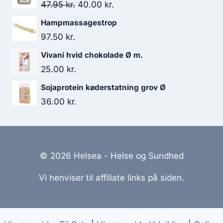
Den
Den
47.95
kr.
40.00
kr.
oprindelige
aktuelle
Hampmassagestrop
pris
pris
97.50
kr.
var:
er:
Vivani hvid chokolade Ø m.
47.95 kr..
40.00 kr..
25.00
kr.
Sojaprotein køderstatning grov Ø
36.00
kr.
© 2026 Helsea - Helse og Sundhed
Vi henviser til affiliate links på siden.