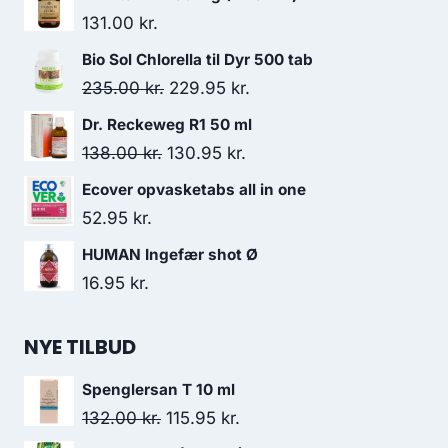
131.00
kr.
Bio Sol Chlorella til Dyr 500 tab
Den
Den
235.00
kr.
229.95
kr.
oprindelige
aktuelle
Dr. Reckeweg R1 50 ml
pris
pris
Den
Den
138.00
kr.
130.95
kr.
var:
er:
oprindelige
aktuelle
Ecover opvasketabs all in one
235.00 kr..
229.95 kr..
pris
pris
52.95
kr.
var:
er:
HUMAN Ingefær shot Ø
138.00 kr..
130.95 kr..
16.95
kr.
NYE TILBUD
Spenglersan T 10 ml
Den
Den
132.00
kr.
115.95
kr.
oprindelige
aktuelle