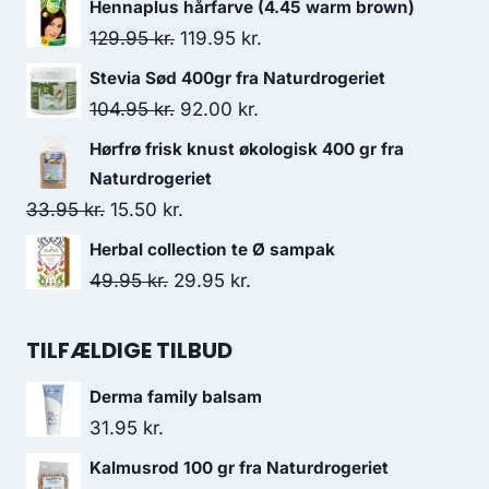
Hennaplus hårfarve (4.45 warm brown)
pris
pris
Den
Den
129.95
kr.
119.95
kr.
var:
er:
oprindelige
aktuelle
Stevia Sød 400gr fra Naturdrogeriet
132.00 kr..
115.95 kr..
pris
pris
Den
Den
104.95
kr.
92.00
kr.
var:
er:
oprindelige
aktuelle
Hørfrø frisk knust økologisk 400 gr fra
129.95 kr..
119.95 kr..
pris
pris
Naturdrogeriet
var:
er:
Den
Den
33.95
kr.
15.50
kr.
104.95 kr..
92.00 kr..
oprindelige
aktuelle
Herbal collection te Ø sampak
pris
pris
Den
Den
49.95
kr.
29.95
kr.
var:
er:
oprindelige
aktuelle
33.95 kr..
15.50 kr..
pris
pris
TILFÆLDIGE TILBUD
var:
er:
Derma family balsam
49.95 kr..
29.95 kr..
31.95
kr.
Kalmusrod 100 gr fra Naturdrogeriet