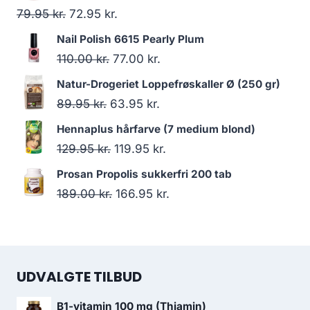
Den
Den
79.95
kr.
72.95
kr.
oprindelige
aktuelle
Nail Polish 6615 Pearly Plum
pris
pris
Den
Den
110.00
kr.
77.00
kr.
var:
er:
oprindelige
aktuelle
Natur-Drogeriet Loppefrøskaller Ø (250 gr)
79.95 kr..
72.95 kr..
pris
pris
Den
Den
89.95
kr.
63.95
kr.
var:
er:
oprindelige
aktuelle
Hennaplus hårfarve (7 medium blond)
110.00 kr..
77.00 kr..
pris
pris
Den
Den
129.95
kr.
119.95
kr.
var:
er:
oprindelige
aktuelle
Prosan Propolis sukkerfri 200 tab
89.95 kr..
63.95 kr..
pris
pris
Den
Den
189.00
kr.
166.95
kr.
var:
er:
oprindelige
aktuelle
129.95 kr..
119.95 kr..
pris
pris
var:
er:
UDVALGTE TILBUD
189.00 kr..
166.95 kr..
B1-vitamin 100 mg (Thiamin)