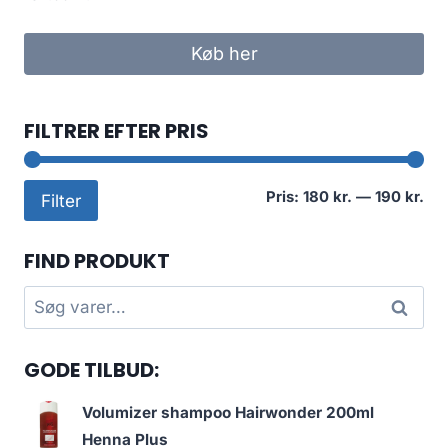
Køb her
FILTRER EFTER PRIS
Min
Høj
Pris:
180 kr.
—
190 kr.
Filter
pri
pri
FIND PRODUKT
Søg
Søg
efter:
GODE TILBUD:
Volumizer shampoo Hairwonder 200ml
Henna Plus