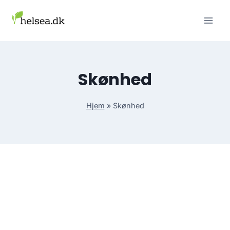
Skip
to
content
Skønhed
Hjem
»
Skønhed