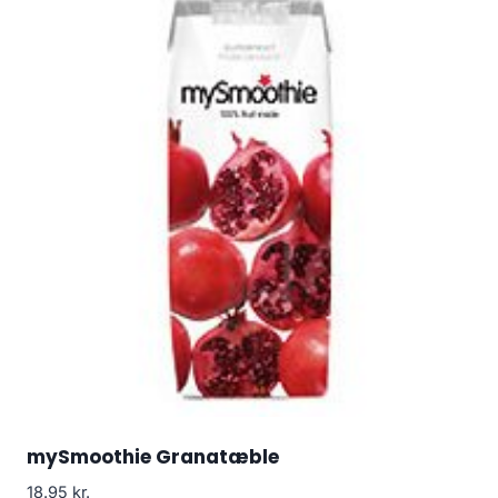
mySmoothie Granatæble
18.95
kr.