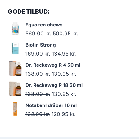
GODE TILBUD:
Equazen chews
Den
Den
569.00
kr.
500.95
kr.
oprindelige
aktuelle
Biotin Strong
pris
pris
Den
Den
169.00
kr.
134.95
kr.
var:
er:
oprindelige
aktuelle
Dr. Reckeweg R 4 50 ml
569.00 kr..
500.95 kr..
pris
pris
Den
Den
138.00
kr.
130.95
kr.
var:
er:
oprindelige
aktuelle
Dr. Reckeweg R 18 50 ml
169.00 kr..
134.95 kr..
pris
pris
Den
Den
138.00
kr.
130.95
kr.
var:
er:
oprindelige
aktuelle
Notakehl dråber 10 ml
138.00 kr..
130.95 kr..
pris
pris
Den
Den
132.00
kr.
120.95
kr.
var:
er:
oprindelige
aktuelle
138.00 kr..
130.95 kr..
pris
pris