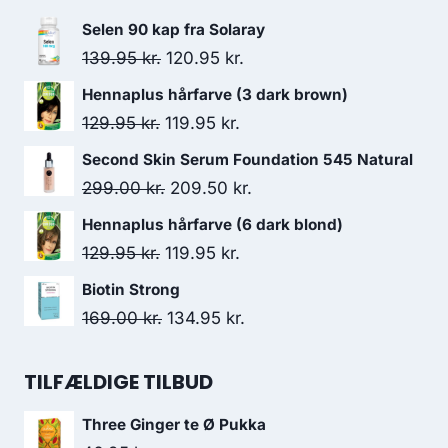
Selen 90 kap fra Solaray
Den
Den
139.95
kr.
120.95
kr.
oprindelige
aktuelle
Hennaplus hårfarve (3 dark brown)
pris
pris
Den
Den
129.95
kr.
119.95
kr.
var:
er:
oprindelige
aktuelle
Second Skin Serum Foundation 545 Natural
139.95 kr..
120.95 kr..
pris
pris
Den
Den
299.00
kr.
209.50
kr.
var:
er:
oprindelige
aktuelle
Hennaplus hårfarve (6 dark blond)
129.95 kr..
119.95 kr..
pris
pris
Den
Den
129.95
kr.
119.95
kr.
var:
er:
oprindelige
aktuelle
Biotin Strong
299.00 kr..
209.50 kr..
pris
pris
Den
Den
169.00
kr.
134.95
kr.
var:
er:
oprindelige
aktuelle
129.95 kr..
119.95 kr..
pris
pris
TILFÆLDIGE TILBUD
var:
er:
Three Ginger te Ø Pukka
169.00 kr..
134.95 kr..