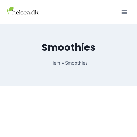
Skip
to
content
Smoothies
Hjem
»
Smoothies