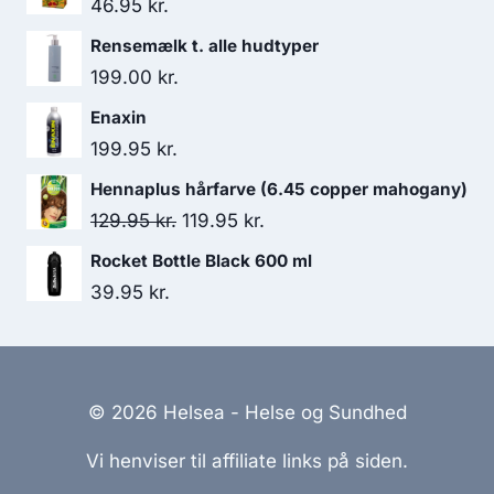
46.95
kr.
Rensemælk t. alle hudtyper
199.00
kr.
Enaxin
199.95
kr.
Hennaplus hårfarve (6.45 copper mahogany)
Den
Den
129.95
kr.
119.95
kr.
oprindelige
aktuelle
Rocket Bottle Black 600 ml
pris
pris
39.95
kr.
var:
er:
129.95 kr..
119.95 kr..
© 2026 Helsea - Helse og Sundhed
Vi henviser til affiliate links på siden.