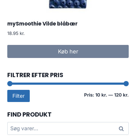
mySmoothie Vilde blåbær
18.95
kr.
Køb her
FILTRER EFTER PRIS
Min
Høj
Pris:
10 kr.
—
120 kr.
Filter
pri
pri
FIND PRODUKT
Søg
Søg
efter: