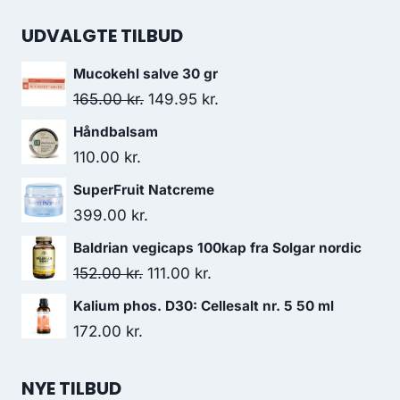
var:
er:
UDVALGTE TILBUD
132.00 kr..
120.95 kr..
Mucokehl salve 30 gr
Den
Den
165.00
kr.
149.95
kr.
oprindelige
aktuelle
Håndbalsam
pris
pris
110.00
kr.
var:
er:
SuperFruit Natcreme
165.00 kr..
149.95 kr..
399.00
kr.
Baldrian vegicaps 100kap fra Solgar nordic
Den
Den
152.00
kr.
111.00
kr.
oprindelige
aktuelle
Kalium phos. D30: Cellesalt nr. 5 50 ml
pris
pris
172.00
kr.
var:
er:
152.00 kr..
111.00 kr..
NYE TILBUD