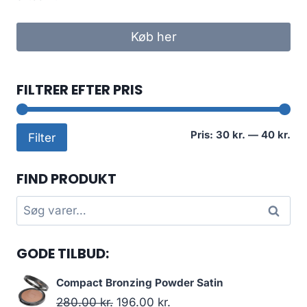
Køb her
FILTRER EFTER PRIS
Min
Høj
Pris:
30 kr.
—
40 kr.
Filter
pri
pri
FIND PRODUKT
Søg
Søg
efter:
GODE TILBUD:
Compact Bronzing Powder Satin
Den
Den
280.00
kr.
196.00
kr.