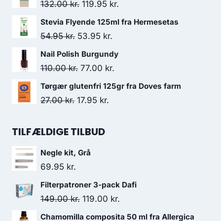
pris
pris
Den
Den
132.00
kr.
119.95
kr.
var:
er:
oprindelige
aktuelle
Stevia Flyende 125ml fra Hermesetas
199.00 kr..
171.95 kr..
pris
pris
Den
Den
54.95
kr.
53.95
kr.
var:
er:
oprindelige
aktuelle
Nail Polish Burgundy
132.00 kr..
119.95 kr..
pris
pris
Den
Den
110.00
kr.
77.00
kr.
var:
er:
oprindelige
aktuelle
Tørgær glutenfri 125gr fra Doves farm
54.95 kr..
53.95 kr..
pris
pris
Den
Den
27.00
kr.
17.95
kr.
var:
er:
oprindelige
aktuelle
110.00 kr..
77.00 kr..
pris
pris
TILFÆLDIGE TILBUD
var:
er:
Negle kit, Grå
27.00 kr..
17.95 kr..
69.95
kr.
Filterpatroner 3-pack Dafi
Den
Den
149.00
kr.
119.00
kr.
oprindelige
aktuelle
Chamomilla composita 50 ml fra Allergica