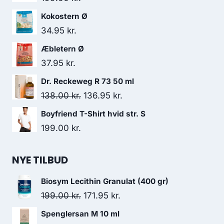
Kokostern Ø
34.95
kr.
Æbletern Ø
37.95
kr.
Dr. Reckeweg R 73 50 ml
Den
Den
138.00
kr.
136.95
kr.
oprindelige
aktuelle
Boyfriend T-Shirt hvid str. S
pris
pris
199.00
kr.
var:
er:
138.00 kr..
136.95 kr..
NYE TILBUD
Biosym Lecithin Granulat (400 gr)
Den
Den
199.00
kr.
171.95
kr.
oprindelige
aktuelle
Spenglersan M 10 ml