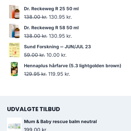
oprindelige
aktuelle
Dr. Reckeweg R 25 50 ml
pris
pris
Den
Den
138.00
kr.
130.95
kr.
var:
er:
oprindelige
aktuelle
Dr. Reckeweg R 58 50 ml
280.00 kr..
196.00 kr..
pris
pris
Den
Den
138.00
kr.
130.95
kr.
var:
er:
oprindelige
aktuelle
Sund Forskning ═ JUN/JUL 23
138.00 kr..
130.95 kr..
pris
pris
Den
Den
59.00
kr.
10.00
kr.
var:
er:
oprindelige
aktuelle
Hennaplus hårfarve (5.3 lightgolden brown)
138.00 kr..
130.95 kr..
pris
pris
Den
Den
129.95
kr.
119.95
kr.
var:
er:
oprindelige
aktuelle
59.00 kr..
10.00 kr..
pris
pris
var:
er:
UDVALGTE TILBUD
129.95 kr..
119.95 kr..
Mum & Baby rescue balm neutral
199.00
kr.