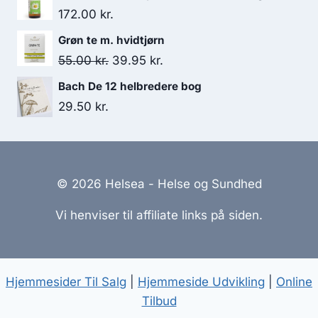
pris
pris
172.00
kr.
var:
er:
Grøn te m. hvidtjørn
149.00 kr..
119.00 kr..
Den
Den
55.00
kr.
39.95
kr.
oprindelige
aktuelle
Bach De 12 helbredere bog
pris
pris
29.50
kr.
var:
er:
55.00 kr..
39.95 kr..
© 2026 Helsea - Helse og Sundhed
Vi henviser til affiliate links på siden.
Hjemmesider Til Salg
|
Hjemmeside Udvikling
|
Online
Tilbud