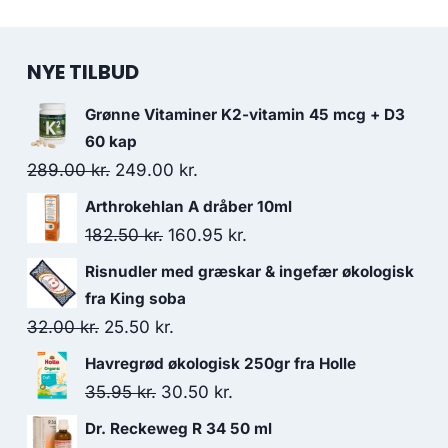
NYE TILBUD
Grønne Vitaminer K2-vitamin 45 mcg + D3
60 kap
Den
Den
289.00
kr.
249.00
kr.
oprindelige
aktuelle
Arthrokehlan A dråber 10ml
pris
pris
Den
Den
182.50
kr.
160.95
kr.
var:
er:
oprindelige
aktuelle
Risnudler med græskar & ingefær økologisk
289.00 kr..
249.00 kr..
pris
pris
fra King soba
var:
er:
Den
Den
32.00
kr.
25.50
kr.
182.50 kr..
160.95 kr..
oprindelige
aktuelle
Havregrød økologisk 250gr fra Holle
pris
pris
Den
Den
35.95
kr.
30.50
kr.
var:
er:
oprindelige
aktuelle
Dr. Reckeweg R 34 50 ml
32.00 kr..
25.50 kr..