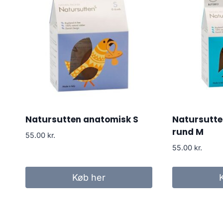
Natursutten anatomisk S
Natursutt
rund M
55.00
kr.
55.00
kr.
Køb her