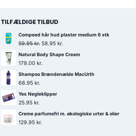
TILFÆLDIGE TILBUD
Compeed hår hud plaster medium 6 stk
Den
Den
59.95
kr.
58.95
kr.
oprindelige
aktuelle
Natural Body Shape Cream
pris
pris
179.00
kr.
var:
er:
Shampoo Brændenælde MacUrth
59.95 kr..
58.95 kr..
68.95
kr.
Yes Negleklipper
25.95
kr.
Creme parfumefri m. økologiske urter & olier
129.95
kr.