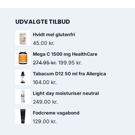
UDVALGTE TILBUD
Hvidt mel glutenfri
45.00
kr.
Mega C 1500 mg HealthCare
Den
Den
274.95
kr.
199.95
kr.
oprindelige
aktuelle
Tabacum D12 50 ml fra Allergica
pris
pris
164.00
kr.
var:
er:
Light day moisturiser neutral
274.95 kr..
199.95 kr..
249.00
kr.
Fodcreme vagabond
129.00
kr.