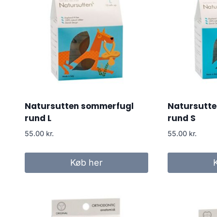
Natursutten sommerfugl
Natursutt
rund L
rund S
55.00
kr.
55.00
kr.
Køb her