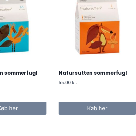
en sommerfugl
Natursutten sommerfugl
55.00
kr.
Køb her
Køb her