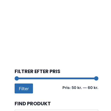
FILTRER EFTER PRIS
Mindst
Højest
Pris:
50 kr.
—
60 kr.
Filter
pris
pris
FIND PRODUKT