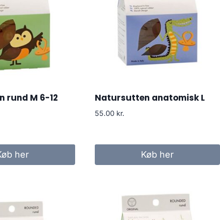
n rund M 6-12
Natursutten anatomisk L
55.00
kr.
Køb her
Køb her