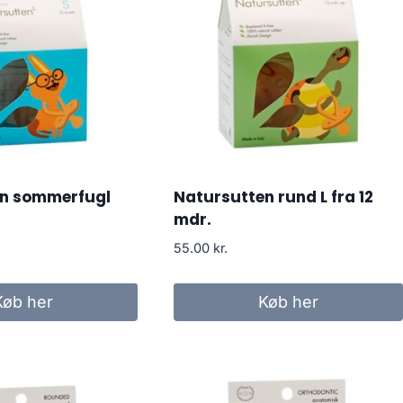
en sommerfugl
Natursutten rund L fra 12
mdr.
55.00
kr.
Køb her
Køb her