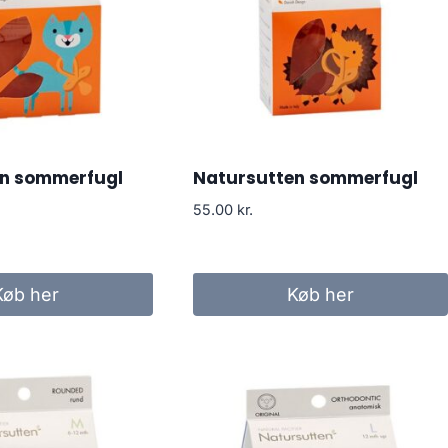
en sommerfugl
Natursutten sommerfugl
55.00
kr.
Køb her
Køb her