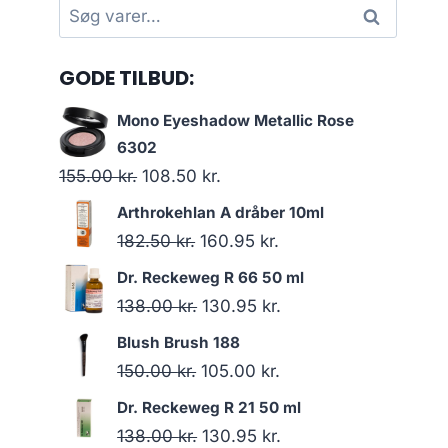
Søg
Søg
efter:
GODE TILBUD:
Mono Eyeshadow Metallic Rose
6302
Den
Den
155.00
kr.
108.50
kr.
oprindelige
aktuelle
Arthrokehlan A dråber 10ml
pris
pris
Den
Den
182.50
kr.
160.95
kr.
var:
er:
oprindelige
aktuelle
Dr. Reckeweg R 66 50 ml
155.00 kr..
108.50 kr..
pris
pris
Den
Den
138.00
kr.
130.95
kr.
var:
er:
oprindelige
aktuelle
Blush Brush 188
182.50 kr..
160.95 kr..
pris
pris
Den
Den
150.00
kr.
105.00
kr.
var:
er:
oprindelige
aktuelle
Dr. Reckeweg R 21 50 ml
138.00 kr..
130.95 kr..
pris
pris
Den
Den
138.00
kr.
130.95
kr.