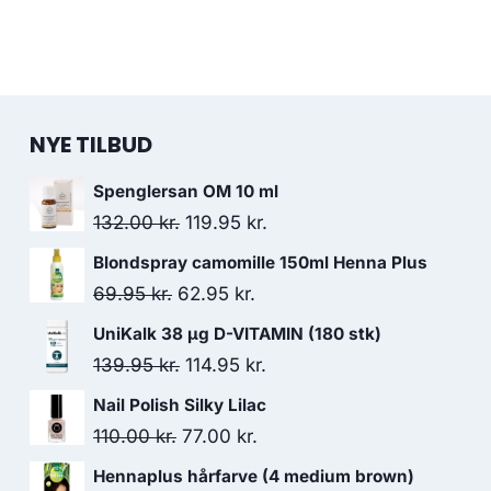
NYE TILBUD
Spenglersan OM 10 ml
Den
Den
132.00
kr.
119.95
kr.
oprindelige
aktuelle
Blondspray camomille 150ml Henna Plus
pris
pris
Den
Den
69.95
kr.
62.95
kr.
var:
er:
oprindelige
aktuelle
UniKalk 38 µg D-VITAMIN (180 stk)
132.00 kr..
119.95 kr..
pris
pris
Den
Den
139.95
kr.
114.95
kr.
var:
er:
oprindelige
aktuelle
Nail Polish Silky Lilac
69.95 kr..
62.95 kr..
pris
pris
Den
Den
110.00
kr.
77.00
kr.
var:
er:
oprindelige
aktuelle
Hennaplus hårfarve (4 medium brown)