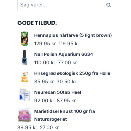
Søg
Søg
efter:
GODE TILBUD:
Hennaplus hårfarve (5 light brown)
Den
Den
129.95
kr.
119.95
kr.
oprindelige
aktuelle
Nail Polish Aquarium 6634
pris
pris
Den
Den
110.00
kr.
77.00
kr.
var:
er:
oprindelige
aktuelle
Hirsegrød økologisk 250g fra Holle
129.95 kr..
119.95 kr..
pris
pris
Den
Den
35.95
kr.
30.50
kr.
var:
er:
oprindelige
aktuelle
Neurexan 50tab Heel
110.00 kr..
77.00 kr..
pris
pris
Den
Den
92.00
kr.
87.95
kr.
var:
er:
oprindelige
aktuelle
Marietidsel knust 100 gr fra
35.95 kr..
30.50 kr..
pris
pris
Naturdrogeriet
var:
er:
Den
Den
39.95
kr.
27.00
kr.