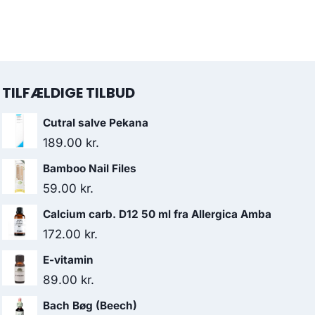
92.00 kr..
87.95 kr..
oprindelige
aktuelle
pris
pris
var:
er:
39.95 kr..
27.00 kr..
TILFÆLDIGE TILBUD
Cutral salve Pekana
189.00
kr.
Bamboo Nail Files
59.00
kr.
Calcium carb. D12 50 ml fra Allergica Amba
172.00
kr.
E-vitamin
89.00
kr.
Bach Bøg (Beech)