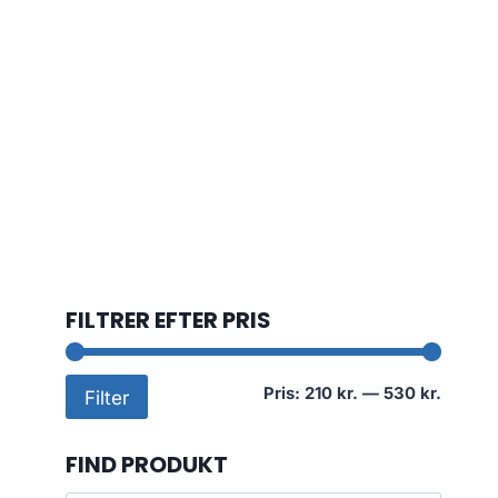
FILTRER EFTER PRIS
Mindst
Højest
Pris:
210 kr.
—
530 kr.
Filter
pris
pris
FIND PRODUKT