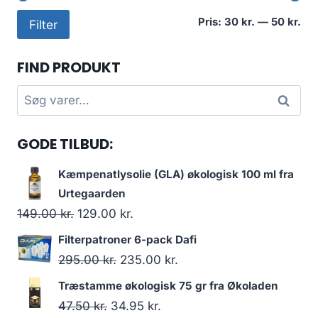
Min
Høj
Pris:
30 kr.
—
50 kr.
Filter
pri
pri
FIND PRODUKT
Søg
Søg
efter:
GODE TILBUD:
Kæmpenatlysolie (GLA) økologisk 100 ml fra
Urtegaarden
Den
Den
149.00
kr.
129.00
kr.
oprindelige
aktuelle
Filterpatroner 6-pack Dafi
pris
pris
Den
Den
295.00
kr.
235.00
kr.
var:
er:
oprindelige
aktuelle
Træstamme økologisk 75 gr fra Økoladen
149.00 kr..
129.00 kr..
pris
pris
Den
Den
47.50
kr.
34.95
kr.