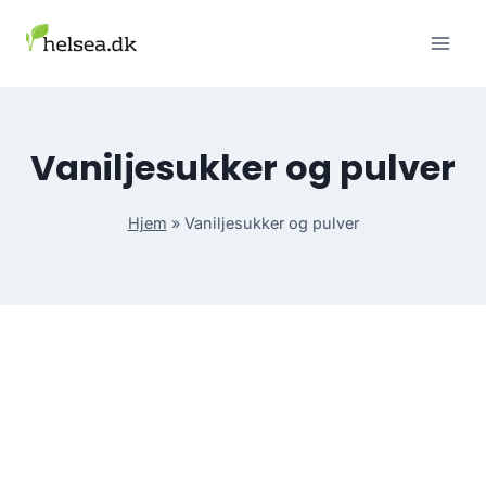
Skip
to
content
Vaniljesukker og pulver
Hjem
»
Vaniljesukker og pulver