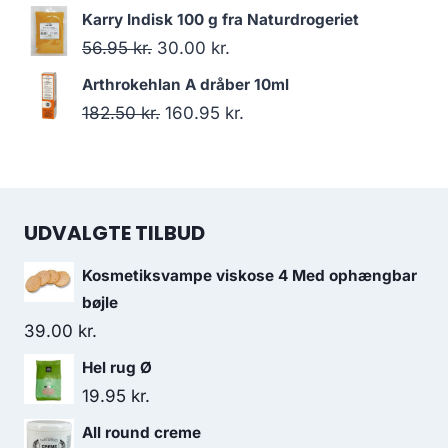
var:
er:
oprindelige
aktuelle
Karry Indisk 100 g fra Naturdrogeriet
295.00 kr..
235.00 kr..
pris
pris
Den
Den
56.95
kr.
30.00
kr.
var:
er:
oprindelige
aktuelle
Arthrokehlan A dråber 10ml
47.50 kr..
34.95 kr..
pris
pris
Den
Den
182.50
kr.
160.95
kr.
var:
er:
oprindelige
aktuelle
56.95 kr..
30.00 kr..
pris
pris
var:
er:
UDVALGTE TILBUD
182.50 kr..
160.95 kr..
Kosmetiksvampe viskose 4 Med ophængbar
bøjle
39.00
kr.
Hel rug Ø
19.95
kr.
All round creme