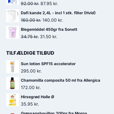
pris
pris
Den
Den
92.00
kr.
87.95
kr.
var:
er:
oprindelige
aktuelle
Dafi kande 2,4L - incl 1 stk. filter (Hvid)
46.95 kr..
43.95 kr..
pris
pris
Den
Den
160.00
kr.
140.00
kr.
var:
er:
oprindelige
aktuelle
Blegemiddel 450gr fra Sonett
92.00 kr..
87.95 kr..
pris
pris
Den
Den
34.75
kr.
31.50
kr.
var:
er:
oprindelige
aktuelle
160.00 kr..
140.00 kr..
pris
pris
TILFÆLDIGE TILBUD
var:
er:
Sun lotion SPF15 accelerator
34.75 kr..
31.50 kr..
295.00
kr.
Chamomilla composita 50 ml fra Allergica
172.00
kr.
Hirsegrød Holle Ø
35.95
kr.
Grønsagsbouillon 200gr fra Morga