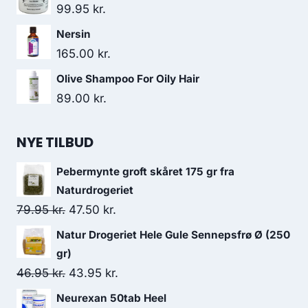
99.95
kr.
Nersin
165.00
kr.
Olive Shampoo For Oily Hair
89.00
kr.
NYE TILBUD
Pebermynte groft skåret 175 gr fra
Naturdrogeriet
Den
Den
79.95
kr.
47.50
kr.
oprindelige
aktuelle
Natur Drogeriet Hele Gule Sennepsfrø Ø (250
pris
pris
gr)
var:
er:
Den
Den
46.95
kr.
43.95
kr.
79.95 kr..
47.50 kr..
oprindelige
aktuelle
Neurexan 50tab Heel