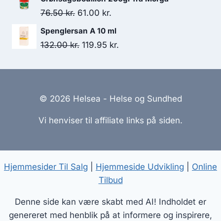
Den
Den
76.50
kr.
61.00
kr.
oprindelige
aktuelle
Spenglersan A 10 ml
pris
pris
Den
Den
132.00
kr.
119.95
kr.
var:
er:
oprindelige
aktuelle
76.50 kr..
61.00 kr..
pris
pris
var:
er:
© 2026 Helsea - Helse og Sundhed
132.00 kr..
119.95 kr..
Vi henviser til affiliate links på siden.
Hjemmesider Til Salg
|
Hjemmeside Udvikling
|
Online
Tilbud
Denne side kan være skabt med AI! Indholdet er
genereret med henblik på at informere og inspirere,