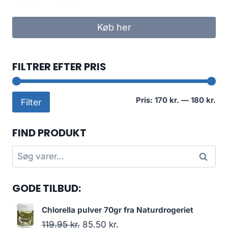
oprindelige
aktuelle
pris
pris
Køb her
var:
er:
199.00 kr..
171.95 kr..
FILTRER EFTER PRIS
Min
Høj
Pris:
170 kr.
—
180 kr.
Filter
pri
pri
FIND PRODUKT
Søg
Søg
efter:
GODE TILBUD:
Chlorella pulver 70gr fra Naturdrogeriet
Den
Den
119.95
kr.
85.50
kr.