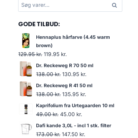
Søg
Søg
efter:
GODE TILBUD:
Hennaplus hårfarve (4.45 warm
brown)
Den
Den
129.95
kr.
119.95
kr.
oprindelige
aktuelle
Dr. Reckeweg R 70 50 ml
pris
pris
Den
Den
138.00
kr.
130.95
kr.
var:
er:
oprindelige
aktuelle
Dr. Reckeweg R 41 50 ml
129.95 kr..
119.95 kr..
pris
pris
Den
Den
138.00
kr.
135.95
kr.
var:
er:
oprindelige
aktuelle
Kaprifolium fra Urtegaarden 10 ml
138.00 kr..
130.95 kr..
pris
pris
Den
Den
49.00
kr.
45.00
kr.
var:
er:
oprindelige
aktuelle
Dafi kande 3,0L - incl 1 stk. filter
138.00 kr..
135.95 kr..
pris
pris
Den
Den
173.00
kr.
147.50
kr.