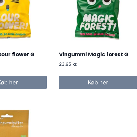
our flower Ø
Vingummi Magic forest Ø
23.95
kr.
Køb her
Køb her