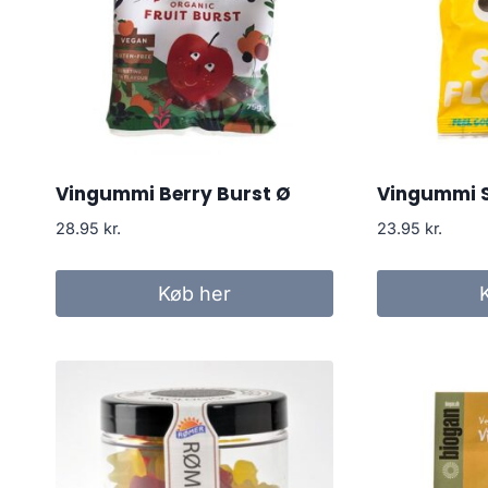
Vingummi Berry Burst Ø
Vingummi S
28.95
kr.
23.95
kr.
Køb her