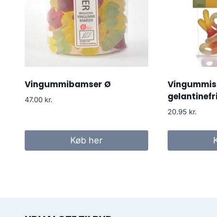
Vingummibamser Ø
Vingummis
gelantinefr
47.00
kr.
20.95
kr.
Køb her