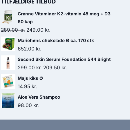
TILFÆLDIGE TILBUD
Grønne Vitaminer K2-vitamin 45 mcg + D3
60 kap
Den
Den
289.00
kr.
249.00
kr.
oprindelige
aktuelle
Mariehøns chokolade Ø ca. 170 stk
pris
pris
652.00
kr.
var:
er:
Second Skin Serum Foundation 544 Bright
289.00 kr..
249.00 kr..
Den
Den
299.00
kr.
209.50
kr.
oprindelige
aktuelle
Majs kiks Ø
pris
pris
14.95
kr.
var:
er:
Aloe Vera Shampoo
299.00 kr..
209.50 kr..
98.00
kr.