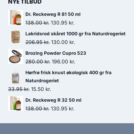
NYE TILBUD
Dr. Reckeweg R 81 50 ml
Den
Den
138.00
kr.
130.95
kr.
oprindelige
aktuelle
Lakridsrod skåret 1000 gr fra Naturdrogeriet
pris
pris
Den
Den
206.95
kr.
130.00
kr.
var:
er:
oprindelige
aktuelle
Brozing Powder Cupro 523
138.00 kr..
130.95 kr..
pris
pris
Den
Den
280.00
kr.
196.00
kr.
var:
er:
oprindelige
aktuelle
Hørfrø frisk knust økologisk 400 gr fra
206.95 kr..
130.00 kr..
pris
pris
Naturdrogeriet
var:
er:
Den
Den
33.95
kr.
15.50
kr.
280.00 kr..
196.00 kr..
oprindelige
aktuelle
Dr. Reckeweg R 32 50 ml
pris
pris
Den
Den
138.00
kr.
130.95
kr.
var:
er:
oprindelige
aktuelle
33.95 kr..
15.50 kr..
pris
pris