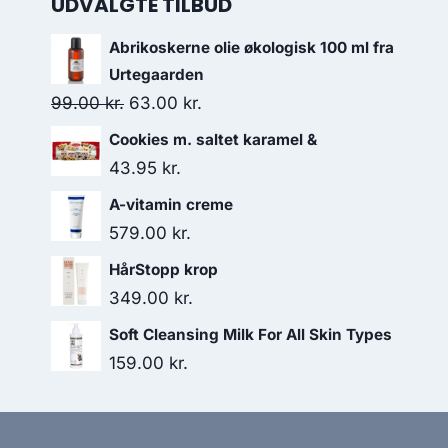
UDVALGTE TILBUD
Abrikoskerne olie økologisk 100 ml fra
Urtegaarden
Den
Den
99.00
kr.
63.00
kr.
oprindelige
aktuelle
Cookies m. saltet karamel &
pris
pris
43.95
kr.
var:
er:
A-vitamin creme
99.00 kr..
63.00 kr..
579.00
kr.
HårStopp krop
349.00
kr.
Soft Cleansing Milk For All Skin Types
159.00
kr.