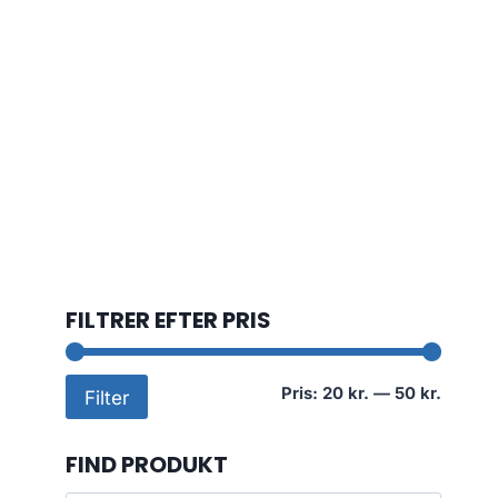
FILTRER EFTER PRIS
Mindst
Højest
Pris:
20 kr.
—
50 kr.
Filter
pris
pris
FIND PRODUKT