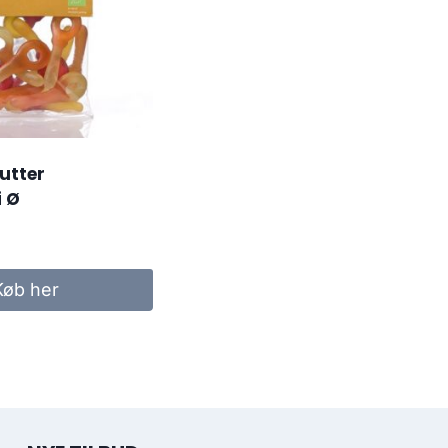
utter
i Ø
Køb her