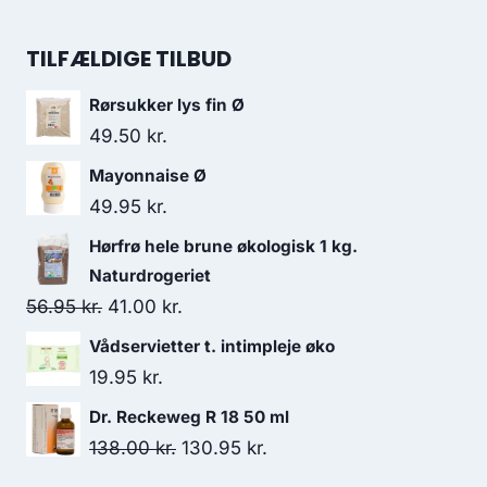
var:
er:
oprindelige
aktuelle
49.00 kr..
21.00 kr..
pris
pris
TILFÆLDIGE TILBUD
var:
er:
Rørsukker lys fin Ø
129.95 kr..
119.95 kr..
49.50
kr.
Mayonnaise Ø
49.95
kr.
Hørfrø hele brune økologisk 1 kg.
Naturdrogeriet
Den
Den
56.95
kr.
41.00
kr.
oprindelige
aktuelle
Vådservietter t. intimpleje øko
pris
pris
19.95
kr.
var:
er:
Dr. Reckeweg R 18 50 ml
56.95 kr..
41.00 kr..
Den
Den
138.00
kr.
130.95
kr.
oprindelige
aktuelle