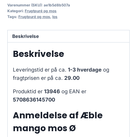
Varenummer (SKU):
ae1b5d8b507a
Kategori:
Frugtpuré og mos
Tags:
Frugtpuré og mos
,
los
Beskrivelse
Beskrivelse
Leveringstid er på ca.
1-3 hverdage
og
fragtprisen er på ca.
29.00
Produktid er
13946
og EAN er
5708636145700
Anmeldelse af Æble
mango mos Ø