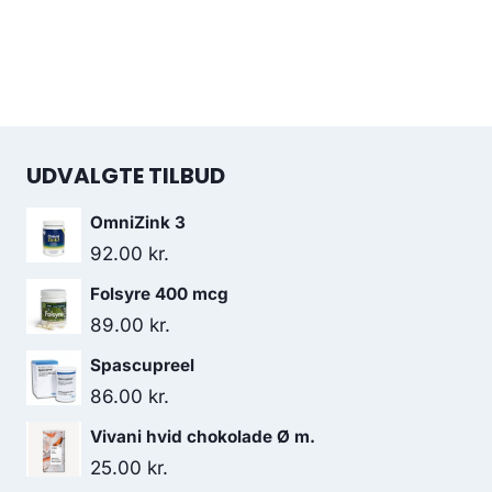
UDVALGTE TILBUD
OmniZink 3
92.00
kr.
Folsyre 400 mcg
89.00
kr.
Spascupreel
86.00
kr.
Vivani hvid chokolade Ø m.
25.00
kr.