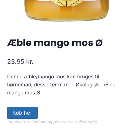
Æble mango mos Ø
23.95
kr.
Denne æble/mango mos kan bruges til
børnemad, desserter m.m. – Økologisk., Æble
mango mos Ø.
Køb her
(sponsoreret indhold og priserne er vejledende)