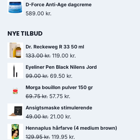
D-Force Anti-Age dagcreme
589.00
kr.
NYE TILBUD
Dr. Reckeweg R 33 50 ml
Den
Den
133.00
kr.
119.00
kr.
oprindelige
aktuelle
Eyeliner Pen Black Nilens Jord
pris
pris
Den
Den
99.00
kr.
69.50
kr.
var:
er:
oprindelige
aktuelle
Morga bouillon pulver 150 gr
133.00 kr..
119.00 kr..
pris
pris
Den
Den
69.75
kr.
57.75
kr.
var:
er:
oprindelige
aktuelle
Ansigtsmaske stimulerende
99.00 kr..
69.50 kr..
pris
pris
Den
Den
49.00
kr.
21.00
kr.
var:
er:
oprindelige
aktuelle
Hennaplus hårfarve (4 medium brown)
69.75 kr..
57.75 kr..
pris
pris
Den
Den
129.95
kr.
119.95
kr.