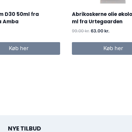
m D30 50ml fra
Abrikoskerne olie økol
ca Amba
ml fra Urtegaarden
Den
Den
99.00
kr.
63.00
kr.
oprindelige
aktuelle
pris
pris
Køb her
Køb her
var:
er:
99.00 kr..
63.00 kr..
NYE TILBUD