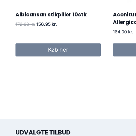
Albicansan stikpiller 10stk
Aconitu
Allergi
Den
Den
172.00
kr.
156.95
kr.
oprindelige
aktuelle
164.00
kr.
pris
pris
var:
er:
Køb her
172.00 kr..
156.95 kr..
UDVALGTE TILBUD