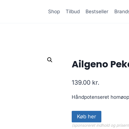
Shop
Tilbud
Bestseller
Brand
Ailgeno Pe
139.00
kr.
Håndpotenseret homøopa
Køb her
(sponsoreret indhold og priser