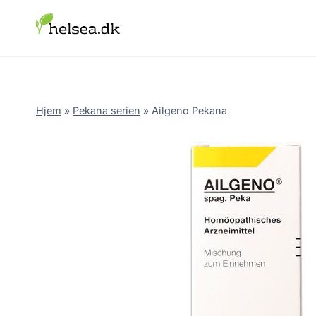
Skip
to
content
Hjem
»
Pekana serien
»
Ailgeno Pekana