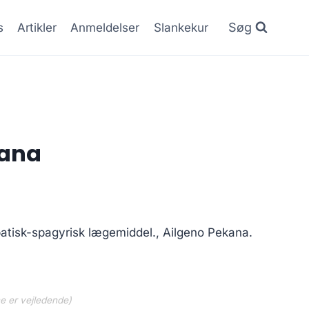
Søg
s
Artikler
Anmeldelser
Slankekur
kana
tisk-spagyrisk lægemiddel., Ailgeno Pekana.
ne er vejledende)