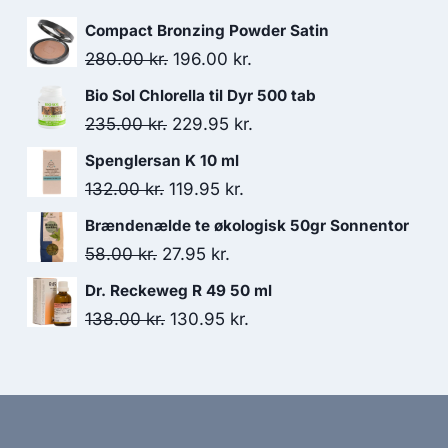
Compact Bronzing Powder Satin
Den
Den
280.00
kr.
196.00
kr.
oprindelige
aktuelle
Bio Sol Chlorella til Dyr 500 tab
pris
pris
Den
Den
235.00
kr.
229.95
kr.
var:
er:
oprindelige
aktuelle
Spenglersan K 10 ml
280.00 kr..
196.00 kr..
pris
pris
Den
Den
132.00
kr.
119.95
kr.
var:
er:
oprindelige
aktuelle
Brændenælde te økologisk 50gr Sonnentor
235.00 kr..
229.95 kr..
pris
pris
Den
Den
58.00
kr.
27.95
kr.
var:
er:
oprindelige
aktuelle
Dr. Reckeweg R 49 50 ml
132.00 kr..
119.95 kr..
pris
pris
Den
Den
138.00
kr.
130.95
kr.
var:
er:
oprindelige
aktuelle
58.00 kr..
27.95 kr..
pris
pris
var:
er:
138.00 kr..
130.95 kr..