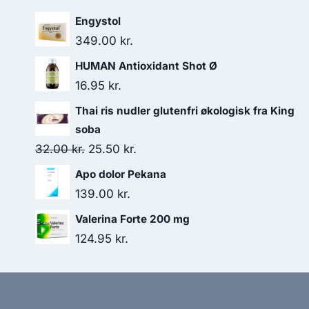
Engystol
349.00
kr.
HUMAN Antioxidant Shot Ø
16.95
kr.
Thai ris nudler glutenfri økologisk fra King
soba
Den
Den
32.00
kr.
25.50
kr.
oprindelige
aktuelle
Apo dolor Pekana
pris
pris
139.00
kr.
var:
er:
Valerina Forte 200 mg
32.00 kr..
25.50 kr..
124.95
kr.