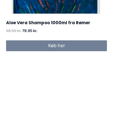
Aloe Vera Shampoo 1000ml fra Rømer
Den
Den
98.00
kr.
79.95
kr.
oprindelige
aktuelle
pris
pris
Køb her
var:
er:
98.00 kr..
79.95 kr..