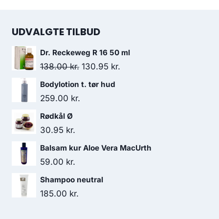
UDVALGTE TILBUD
Dr. Reckeweg R 16 50 ml
Den
Den
138.00
kr.
130.95
kr.
oprindelige
aktuelle
Bodylotion t. tør hud
pris
pris
259.00
kr.
var:
er:
Rødkål Ø
138.00 kr..
130.95 kr..
30.95
kr.
Balsam kur Aloe Vera MacUrth
59.00
kr.
Shampoo neutral
185.00
kr.