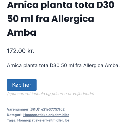
Arnica planta tota D30
50 ml fra Allergica
Amba
172.00
kr.
Arnica planta tota D30 50 ml fra Allergica Amba.
Køb her
(sponsoreret indhold og priserne er vejledende)
Varenummer (SKU):
e21e37757fc2
Kategori:
Homøopatiske enkeltmidler
Tags:
Homøopatiske enkeltmidler
,
los