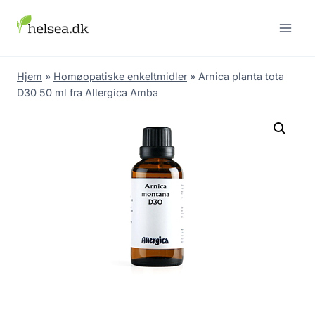
Skip
to
content
Hjem
»
Homøopatiske enkeltmidler
»
Arnica planta tota
D30 50 ml fra Allergica Amba