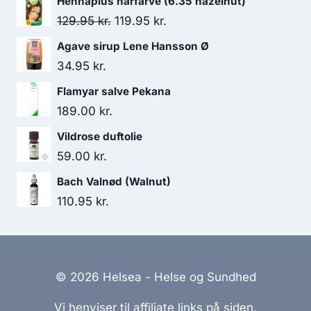
Hennaplus hårfarve (6.35 hazelnut)
104.95 kr..
92.00 kr..
Den
Den
129.95
kr.
119.95
kr.
oprindelige
aktuelle
Agave sirup Lene Hansson Ø
pris
pris
34.95
kr.
var:
er:
Flamyar salve Pekana
129.95 kr..
119.95 kr..
189.00
kr.
Vildrose duftolie
59.00
kr.
Bach Valnød (Walnut)
110.95
kr.
© 2026 Helsea - Helse og Sundhed
Vi henviser til affiliate links på siden.