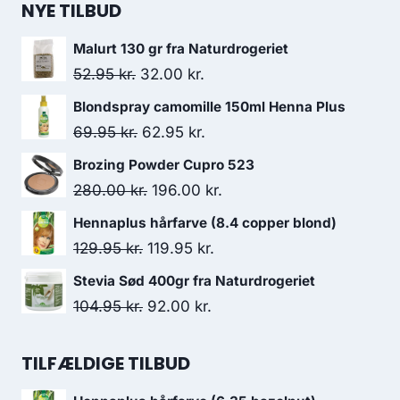
NYE TILBUD
Malurt 130 gr fra Naturdrogeriet
Den
Den
52.95
kr.
32.00
kr.
oprindelige
aktuelle
Blondspray camomille 150ml Henna Plus
pris
pris
Den
Den
69.95
kr.
62.95
kr.
var:
er:
oprindelige
aktuelle
Brozing Powder Cupro 523
52.95 kr..
32.00 kr..
pris
pris
Den
Den
280.00
kr.
196.00
kr.
var:
er:
oprindelige
aktuelle
Hennaplus hårfarve (8.4 copper blond)
69.95 kr..
62.95 kr..
pris
pris
Den
Den
129.95
kr.
119.95
kr.
var:
er:
oprindelige
aktuelle
Stevia Sød 400gr fra Naturdrogeriet
280.00 kr..
196.00 kr..
pris
pris
Den
Den
104.95
kr.
92.00
kr.
var:
er:
oprindelige
aktuelle
129.95 kr..
119.95 kr..
pris
pris
TILFÆLDIGE TILBUD
var:
er: