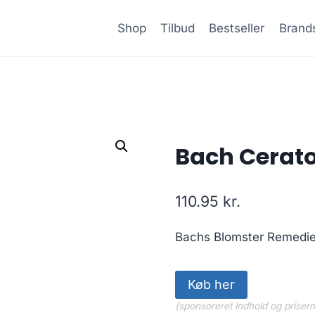
Shop
Tilbud
Bestseller
Brand
Bach Cerat
110.95
kr.
Bachs Blomster Remedier
Køb her
(sponsoreret indhold og priser