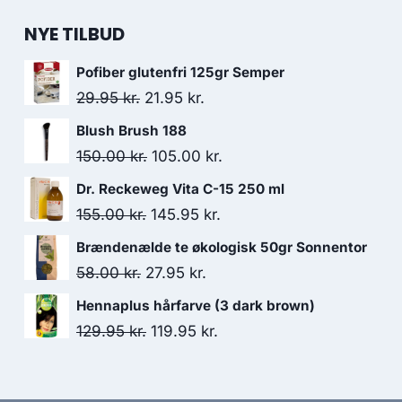
NYE TILBUD
Pofiber glutenfri 125gr Semper
Den
Den
29.95
kr.
21.95
kr.
oprindelige
aktuelle
Blush Brush 188
pris
pris
Den
Den
150.00
kr.
105.00
kr.
var:
er:
oprindelige
aktuelle
Dr. Reckeweg Vita C-15 250 ml
29.95 kr..
21.95 kr..
pris
pris
Den
Den
155.00
kr.
145.95
kr.
var:
er:
oprindelige
aktuelle
Brændenælde te økologisk 50gr Sonnentor
150.00 kr..
105.00 kr..
pris
pris
Den
Den
58.00
kr.
27.95
kr.
var:
er:
oprindelige
aktuelle
Hennaplus hårfarve (3 dark brown)
155.00 kr..
145.95 kr..
pris
pris
Den
Den
129.95
kr.
119.95
kr.
var:
er:
oprindelige
aktuelle
58.00 kr..
27.95 kr..
pris
pris