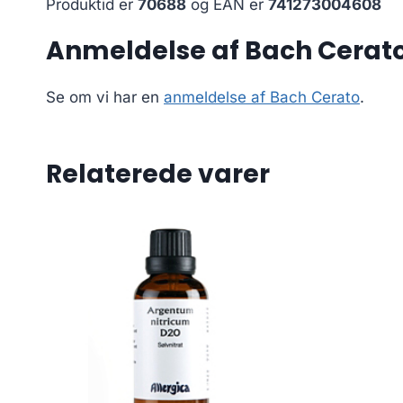
Produktid er
70688
og EAN er
741273004608
Anmeldelse af Bach Cerat
Se om vi har en
anmeldelse af Bach Cerato
.
Relaterede varer