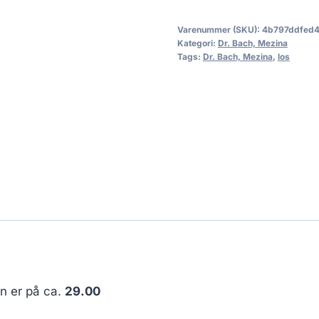
Varenummer (SKU):
4b797ddfed
Kategori:
Dr. Bach, Mezina
Tags:
Dr. Bach, Mezina
,
los
en er på ca.
29.00