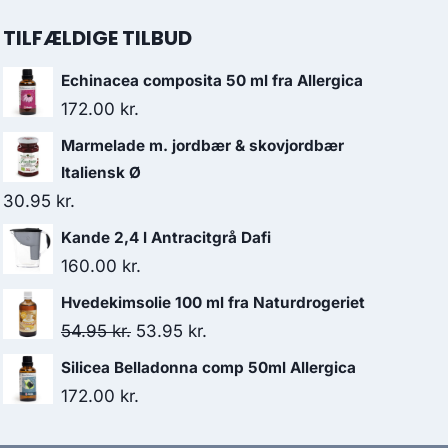
TILFÆLDIGE TILBUD
Echinacea composita 50 ml fra Allergica
172.00
kr.
Marmelade m. jordbær & skovjordbær
Italiensk Ø
30.95
kr.
Kande 2,4 l Antracitgrå Dafi
160.00
kr.
Hvedekimsolie 100 ml fra Naturdrogeriet
Den
Den
54.95
kr.
53.95
kr.
oprindelige
aktuelle
Silicea Belladonna comp 50ml Allergica
pris
pris
172.00
kr.
var:
er: