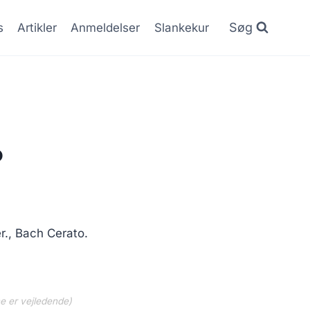
Søg
s
Artikler
Anmeldelser
Slankekur
o
., Bach Cerato.
ne er vejledende)