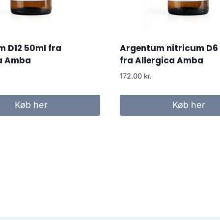
m D12 50ml fra
Argentum nitricum D6
ca Amba
fra Allergica Amba
172.00
kr.
Køb her
Køb her