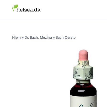
Skip
to
content
Hjem
»
Dr. Bach, Mezina
»
Bach Cerato