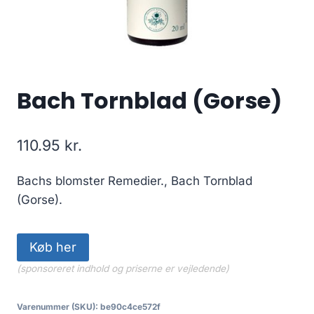
Bach Tornblad (Gorse)
110.95
kr.
Bachs blomster Remedier., Bach Tornblad
(Gorse).
Køb her
(sponsoreret indhold og priserne er vejledende)
Varenummer (SKU):
be90c4ce572f