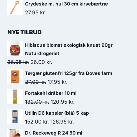
var:
er:
Grydeske m. hul 30 cm kirsebærtræ
99.00 kr..
69.50 kr..
27.95
kr.
NYE TILBUD
Hibiscus blomst økologisk knust 90gr
Naturdrogeriet
Den
Den
36.95
kr.
26.00
kr.
oprindelige
aktuelle
Tørgær glutenfri 125gr fra Doves farm
pris
pris
Den
Den
27.00
kr.
17.95
kr.
var:
er:
oprindelige
aktuelle
Fortakehl dråber 10 ml
36.95 kr..
26.00 kr..
pris
pris
Den
Den
132.00
kr.
120.95
kr.
var:
er:
oprindelige
aktuelle
Utilin D6 kapsler (blå) 5 kap
27.00 kr..
17.95 kr..
pris
pris
Den
Den
152.00
kr.
126.95
kr.
var:
er:
oprindelige
aktuelle
Dr. Reckeweg R 24 50 ml