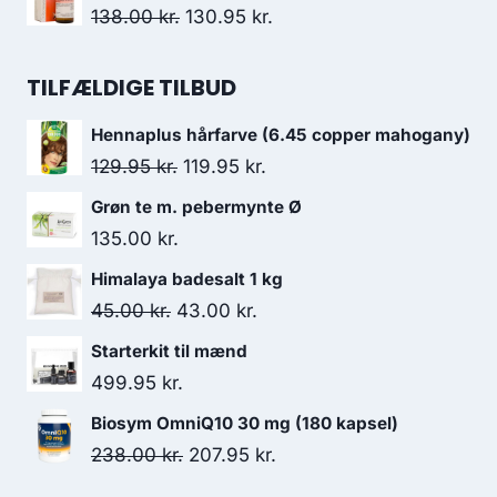
132.00 kr..
120.95 kr..
pris
pris
Den
Den
138.00
kr.
130.95
kr.
var:
er:
oprindelige
aktuelle
152.00 kr..
126.95 kr..
pris
pris
TILFÆLDIGE TILBUD
var:
er:
Hennaplus hårfarve (6.45 copper mahogany)
138.00 kr..
130.95 kr..
Den
Den
129.95
kr.
119.95
kr.
oprindelige
aktuelle
Grøn te m. pebermynte Ø
pris
pris
135.00
kr.
var:
er:
Himalaya badesalt 1 kg
129.95 kr..
119.95 kr..
Den
Den
45.00
kr.
43.00
kr.
oprindelige
aktuelle
Starterkit til mænd
pris
pris
499.95
kr.
var:
er:
Biosym OmniQ10 30 mg (180 kapsel)
45.00 kr..
43.00 kr..
Den
Den
238.00
kr.
207.95
kr.
oprindelige
aktuelle