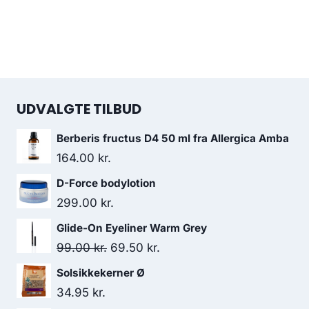
UDVALGTE TILBUD
Berberis fructus D4 50 ml fra Allergica Amba
164.00
kr.
D-Force bodylotion
299.00
kr.
Glide-On Eyeliner Warm Grey
Den
Den
99.00
kr.
69.50
kr.
oprindelige
aktuelle
Solsikkekerner Ø
pris
pris
34.95
kr.