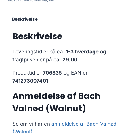
Tags:
Dr. Bach, Mezina
,
los
Beskrivelse
Beskrivelse
Leveringstid er på ca.
1-3 hverdage
og
fragtprisen er på ca.
29.00
Produktid er
706835
og EAN er
741273007401
Anmeldelse af Bach
Valnød (Walnut)
Se om vi har en
anmeldelse af Bach Valnød
(Walnut)
.