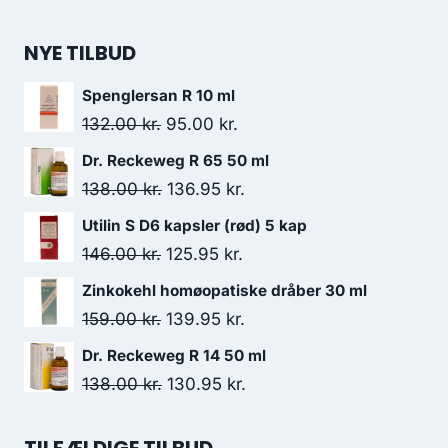
NYE TILBUD
Spenglersan R 10 ml
Den
Den
132.00
kr.
95.00
kr.
oprindelige
aktuelle
Dr. Reckeweg R 65 50 ml
pris
pris
Den
Den
138.00
kr.
136.95
kr.
var:
er:
oprindelige
aktuelle
Utilin S D6 kapsler (rød) 5 kap
132.00 kr..
95.00 kr..
pris
pris
Den
Den
146.00
kr.
125.95
kr.
var:
er:
oprindelige
aktuelle
Zinkokehl homøopatiske dråber 30 ml
138.00 kr..
136.95 kr..
pris
pris
Den
Den
159.00
kr.
139.95
kr.
var:
er:
oprindelige
aktuelle
Dr. Reckeweg R 14 50 ml
146.00 kr..
125.95 kr..
pris
pris
Den
Den
138.00
kr.
130.95
kr.
var:
er:
oprindelige
aktuelle
159.00 kr..
139.95 kr..
pris
pris