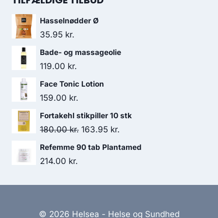
TILFÆLDIGE TILBUD
var:
er:
Hasselnødder Ø
138.00 kr..
130.95 kr..
35.95
kr.
Bade- og massageolie
119.00
kr.
Face Tonic Lotion
159.00
kr.
Fortakehl stikpiller 10 stk
Den
Den
180.00
kr.
163.95
kr.
oprindelige
aktuelle
Refemme 90 tab Plantamed
pris
pris
214.00
kr.
var:
er:
180.00 kr..
163.95 kr..
© 2026 Helsea - Helse og Sundhed