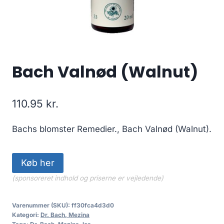
Bach Valnød (Walnut)
110.95
kr.
Bachs blomster Remedier., Bach Valnød (Walnut).
Køb her
(sponsoreret indhold og priserne er vejledende)
Varenummer (SKU):
ff30fca4d3d0
Kategori:
Dr. Bach, Mezina