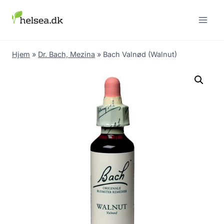
Skip
to
content
Hjem
»
Dr. Bach, Mezina
»
Bach Valnød (Walnut)