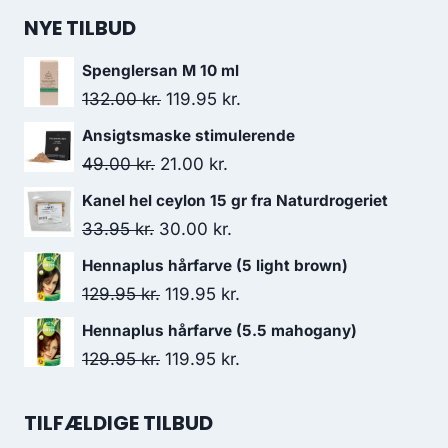
NYE TILBUD
Spenglersan M 10 ml
Den
Den
132.00
kr.
119.95
kr.
oprindelige
aktuelle
Ansigtsmaske stimulerende
pris
pris
Den
Den
49.00
kr.
21.00
kr.
var:
er:
oprindelige
aktuelle
Kanel hel ceylon 15 gr fra Naturdrogeriet
132.00 kr..
119.95 kr..
pris
pris
Den
Den
33.95
kr.
30.00
kr.
var:
er:
oprindelige
aktuelle
Hennaplus hårfarve (5 light brown)
49.00 kr..
21.00 kr..
pris
pris
Den
Den
129.95
kr.
119.95
kr.
var:
er:
oprindelige
aktuelle
Hennaplus hårfarve (5.5 mahogany)
33.95 kr..
30.00 kr..
pris
pris
Den
Den
129.95
kr.
119.95
kr.
var:
er:
oprindelige
aktuelle
129.95 kr..
119.95 kr..
pris
pris
TILFÆLDIGE TILBUD