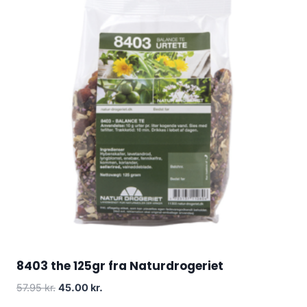
8403 the 125gr fra Naturdrogeriet
Den
Den
57.95
kr.
45.00
kr.
oprindelige
aktuelle