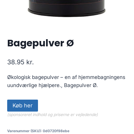
Bagepulver Ø
38.95
kr.
Økologisk bagepulver – en af hjemmebagningens
uundværlige hjælpere., Bagepulver Ø.
Køb her
(sponsoreret indhold og priserne er vejledende)
Varenummer (SKU):
0d0720f98ebe