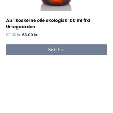
Abrikoskerne olie økologisk 100 ml fra
Urtegaarden
Den
Den
99.00
kr.
63.00
kr.
oprindelige
aktuelle
pris
pris
Køb her
var:
er:
99.00 kr..
63.00 kr..