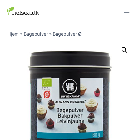
Skip
to
content
Hjem
»
Bagepulver
»
Bagepulver Ø