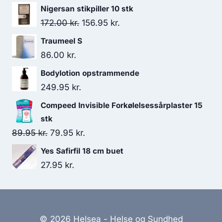
var:
er:
Nigersan stikpiller 10 stk
129.95 kr..
119.95 kr..
Den
Den
172.00
kr.
156.95
kr.
oprindelige
aktuelle
Traumeel S
pris
pris
86.00
kr.
var:
er:
Bodylotion opstrammende
172.00 kr..
156.95 kr..
249.95
kr.
Compeed Invisible Forkølelsessårplaster 15
stk
Den
Den
89.95
kr.
79.95
kr.
oprindelige
aktuelle
Yes Safirfil 18 cm buet
pris
pris
27.95
kr.
var:
er:
89.95 kr..
79.95 kr..
© 2026 Helsea - Helse og Sundhed