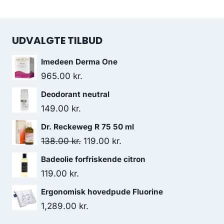
UDVALGTE TILBUD
Imedeen Derma One
965.00
kr.
Deodorant neutral
149.00
kr.
Dr. Reckeweg R 75 50 ml
Den
Den
138.00
kr.
119.00
kr.
oprindelige
aktuelle
Badeolie forfriskende citron
pris
pris
119.00
kr.
var:
er:
Ergonomisk hovedpude Fluorine
138.00 kr..
119.00 kr..
1,289.00
kr.