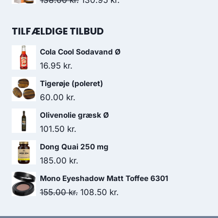
138.00
kr.
130.95
kr.
var:
er:
oprindelige
aktuelle
16.95 kr..
12.00 kr..
pris
pris
TILFÆLDIGE TILBUD
var:
er:
Cola Cool Sodavand Ø
138.00 kr..
130.95 kr..
16.95
kr.
Tigerøje (poleret)
60.00
kr.
Olivenolie græsk Ø
101.50
kr.
Dong Quai 250 mg
185.00
kr.
Mono Eyeshadow Matt Toffee 6301
Den
Den
155.00
kr.
108.50
kr.
oprindelige
aktuelle