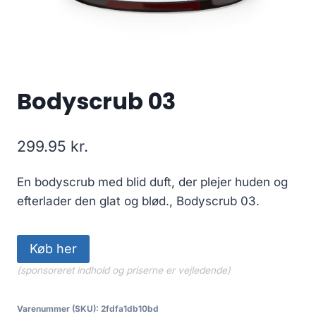
Bodyscrub 03
299.95
kr.
En bodyscrub med blid duft, der plejer huden og
efterlader den glat og blød., Bodyscrub 03.
Køb her
(sponsoreret indhold og priserne er vejledende)
Varenummer (SKU):
2fdfa1db10bd