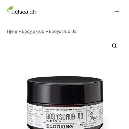
Skip
to
content
Hjem
»
Body skrub
»
Bodyscrub 03