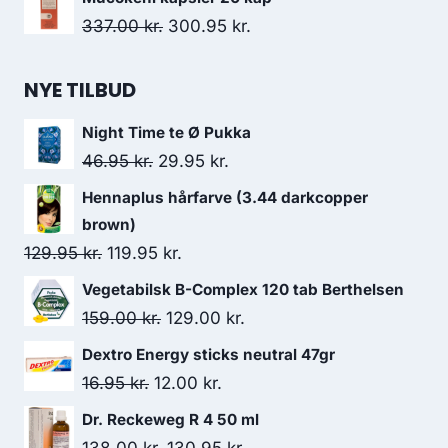
Den
Den
337.00
kr.
300.95
kr.
oprindelige
aktuelle
pris
pris
NYE TILBUD
var:
er:
Night Time te Ø Pukka
337.00 kr..
300.95 kr..
Den
Den
46.95
kr.
29.95
kr.
oprindelige
aktuelle
Hennaplus hårfarve (3.44 darkcopper
pris
pris
brown)
var:
er:
Den
Den
129.95
kr.
119.95
kr.
46.95 kr..
29.95 kr..
oprindelige
aktuelle
Vegetabilsk B-Complex 120 tab Berthelsen
pris
pris
Den
Den
159.00
kr.
129.00
kr.
var:
er:
oprindelige
aktuelle
Dextro Energy sticks neutral 47gr
129.95 kr..
119.95 kr..
pris
pris
Den
Den
16.95
kr.
12.00
kr.
var:
er:
oprindelige
aktuelle
Dr. Reckeweg R 4 50 ml
159.00 kr..
129.00 kr..
pris
pris
Den
Den