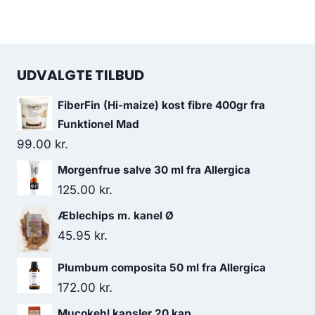
UDVALGTE TILBUD
FiberFin (Hi-maize) kost fibre 400gr fra
Funktionel Mad
99.00
kr.
Morgenfrue salve 30 ml fra Allergica
125.00
kr.
Æblechips m. kanel Ø
45.95
kr.
Plumbum composita 50 ml fra Allergica
172.00
kr.
Mucokehl kapsler 20 kap