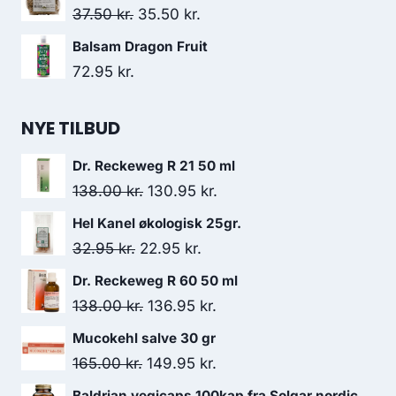
Den
Den
37.50
kr.
35.50
kr.
oprindelige
aktuelle
Balsam Dragon Fruit
pris
pris
72.95
kr.
var:
er:
37.50 kr..
35.50 kr..
NYE TILBUD
Dr. Reckeweg R 21 50 ml
Den
Den
138.00
kr.
130.95
kr.
oprindelige
aktuelle
Hel Kanel økologisk 25gr.
pris
pris
Den
Den
32.95
kr.
22.95
kr.
var:
er:
oprindelige
aktuelle
Dr. Reckeweg R 60 50 ml
138.00 kr..
130.95 kr..
pris
pris
Den
Den
138.00
kr.
136.95
kr.
var:
er:
oprindelige
aktuelle
Mucokehl salve 30 gr
32.95 kr..
22.95 kr..
pris
pris
Den
Den
165.00
kr.
149.95
kr.
var:
er:
oprindelige
aktuelle
Baldrian vegicaps 100kap fra Solgar nordic