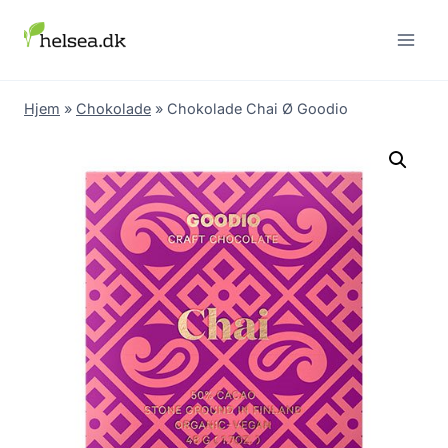
Skip
to
content
Hjem
»
Chokolade
»
Chokolade Chai Ø Goodio