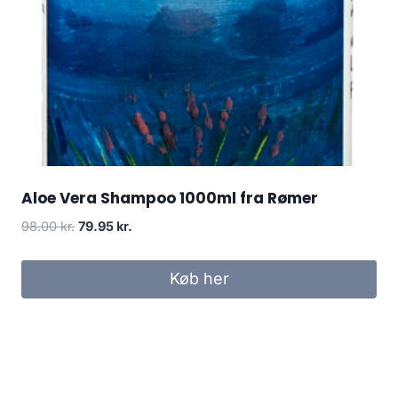
Aloe Vera Shampoo 1000ml fra Rømer
Den
Den
98.00
kr.
79.95
kr.
oprindelige
aktuelle
pris
pris
Køb her
var:
er:
98.00 kr..
79.95 kr..