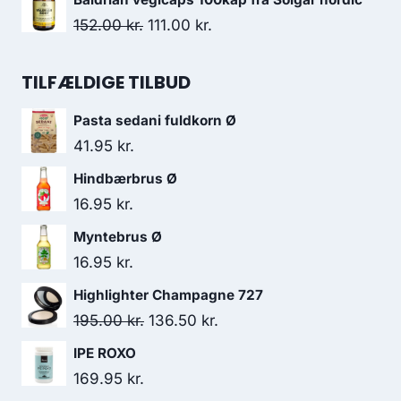
138.00 kr..
136.95 kr..
pris
pris
Den
Den
152.00
kr.
111.00
kr.
var:
er:
oprindelige
aktuelle
165.00 kr..
149.95 kr..
pris
pris
TILFÆLDIGE TILBUD
var:
er:
Pasta sedani fuldkorn Ø
152.00 kr..
111.00 kr..
41.95
kr.
Hindbærbrus Ø
16.95
kr.
Myntebrus Ø
16.95
kr.
Highlighter Champagne 727
Den
Den
195.00
kr.
136.50
kr.
oprindelige
aktuelle
IPE ROXO
pris
pris
169.95
kr.
var:
er: