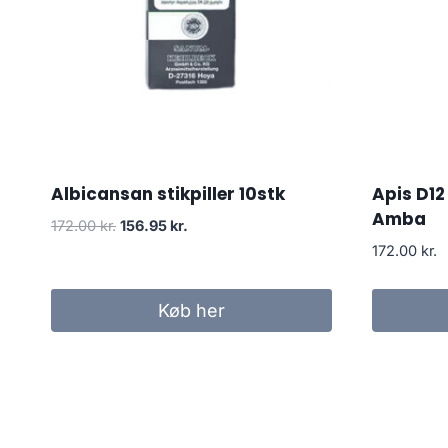
Albicansan stikpiller 10stk
Apis D12
Amba
Den
Den
172.00
kr.
156.95
kr.
oprindelige
aktuelle
172.00
kr.
pris
pris
var:
er:
Køb her
172.00 kr..
156.95 kr..