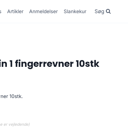
Søg
s
Artikler
Anmeldelser
Slankekur
 1 fingerrevner 10stk
en
e
ktuelle
ner 10stk.
is
:
.50 kr..
ne er vejledende)