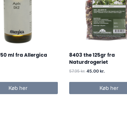
 50 ml fra Allergica
8403 the 125gr fra
Naturdrogeriet
Den
Den
57.95
kr.
45.00
kr.
oprindelige
aktuelle
pris
pris
Køb her
Køb her
var:
er:
57.95 kr..
45.00 kr..