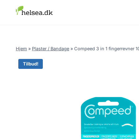
Skip
to
content
Hjem
»
Plaster / Bandage
»
Compeed 3 in 1 fingerrevner 1
Tilbud!