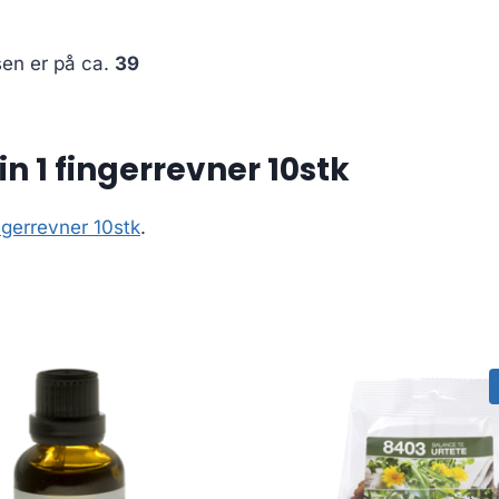
sen er på ca.
39
 1 fingerrevner 10stk
ngerrevner 10stk
.