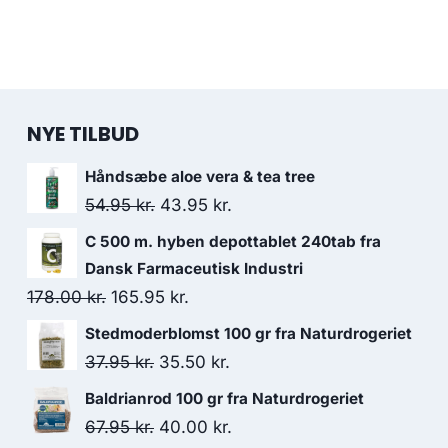
NYE TILBUD
Håndsæbe aloe vera & tea tree
Den
Den
54.95
kr.
43.95
kr.
oprindelige
aktuelle
C 500 m. hyben depottablet 240tab fra
pris
pris
Dansk Farmaceutisk Industri
var:
er:
Den
Den
178.00
kr.
165.95
kr.
54.95 kr..
43.95 kr..
oprindelige
aktuelle
Stedmoderblomst 100 gr fra Naturdrogeriet
pris
pris
Den
Den
37.95
kr.
35.50
kr.
var:
er:
oprindelige
aktuelle
Baldrianrod 100 gr fra Naturdrogeriet
178.00 kr..
165.95 kr..
pris
pris
Den
Den
67.95
kr.
40.00
kr.