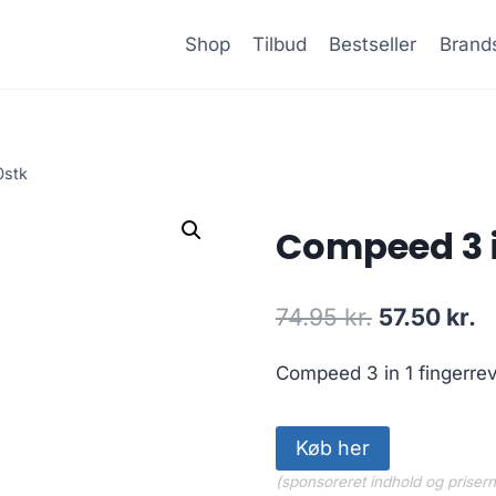
Shop
Tilbud
Bestseller
Brand
0stk
Compeed 3 in
Den
D
74.95
kr.
57.50
kr.
oprindelig
a
Compeed 3 in 1 fingerrev
pris
pr
var:
er
Køb her
74.95 kr..
57
(sponsoreret indhold og priser