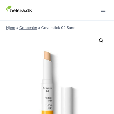
Skip
to
content
Hjem
»
Concealer
»
Coverstick 02 Sand