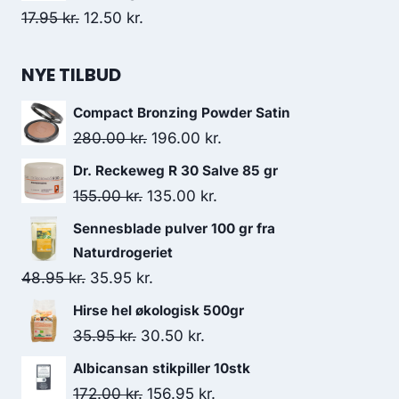
var:
er:
Den
Den
17.95
kr.
12.50
kr.
499.95 kr..
249.95 kr..
oprindelige
aktuelle
pris
pris
NYE TILBUD
var:
er:
Compact Bronzing Powder Satin
17.95 kr..
12.50 kr..
Den
Den
280.00
kr.
196.00
kr.
oprindelige
aktuelle
Dr. Reckeweg R 30 Salve 85 gr
pris
pris
Den
Den
155.00
kr.
135.00
kr.
var:
er:
oprindelige
aktuelle
Sennesblade pulver 100 gr fra
280.00 kr..
196.00 kr..
pris
pris
Naturdrogeriet
var:
er:
Den
Den
48.95
kr.
35.95
kr.
155.00 kr..
135.00 kr..
oprindelige
aktuelle
Hirse hel økologisk 500gr
pris
pris
Den
Den
35.95
kr.
30.50
kr.
var:
er:
oprindelige
aktuelle
Albicansan stikpiller 10stk
48.95 kr..
35.95 kr..
pris
pris
Den
Den
172.00
kr.
156.95
kr.