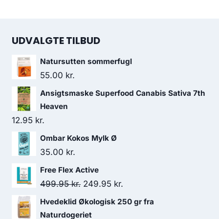
UDVALGTE TILBUD
Natursutten sommerfugl
55.00
kr.
Ansigtsmaske Superfood Canabis Sativa 7th
Heaven
12.95
kr.
Ombar Kokos Mylk Ø
35.00
kr.
Free Flex Active
Den
Den
499.95
kr.
249.95
kr.
oprindelige
aktuelle
Hvedeklid Økologisk 250 gr fra
pris
pris
Naturdogeriet