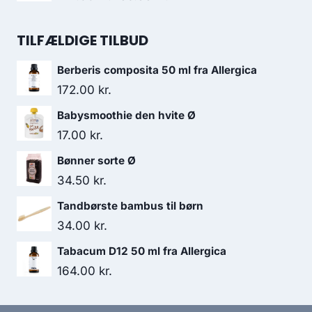
var:
er:
oprindelige
aktuelle
35.95 kr..
30.50 kr..
pris
pris
TILFÆLDIGE TILBUD
var:
er:
Berberis composita 50 ml fra Allergica
172.00 kr..
156.95 kr..
172.00
kr.
Babysmoothie den hvite Ø
17.00
kr.
Bønner sorte Ø
34.50
kr.
Tandbørste bambus til børn
34.00
kr.
Tabacum D12 50 ml fra Allergica
164.00
kr.