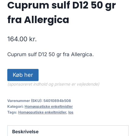
Cuprum sulf D12 50 gr
fra Allergica
164.00
kr.
Cuprum sulf D12 50 gr fra Allergica.
Køb her
(sponsoreret indhold og priserne er vejledende)
Varenummer (SKU):
54010894b508
Kategori:
Homøopatiske enkeltmidler
Tags:
Homøopatiske enkeltmidler
,
los
Beskrivelse