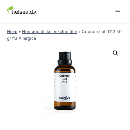
Skip
to
content
Hjem
»
Homøopatiske enkeltmidler
»
Cuprum sulf D12 50
gr fra Allergica