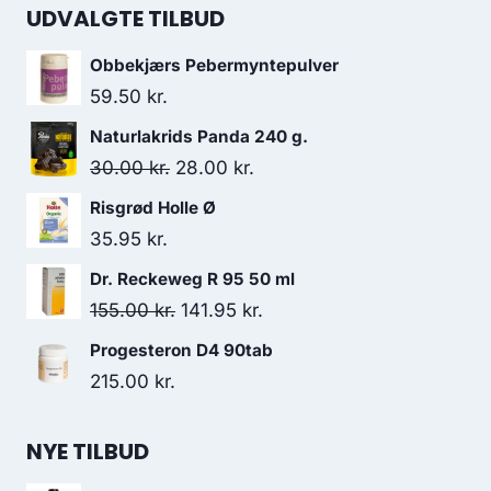
UDVALGTE TILBUD
Obbekjærs Pebermyntepulver
59.50
kr.
Naturlakrids Panda 240 g.
Den
Den
30.00
kr.
28.00
kr.
oprindelige
aktuelle
Risgrød Holle Ø
pris
pris
35.95
kr.
var:
er:
Dr. Reckeweg R 95 50 ml
30.00 kr..
28.00 kr..
Den
Den
155.00
kr.
141.95
kr.
oprindelige
aktuelle
Progesteron D4 90tab
pris
pris
215.00
kr.
var:
er:
155.00 kr..
141.95 kr..
NYE TILBUD