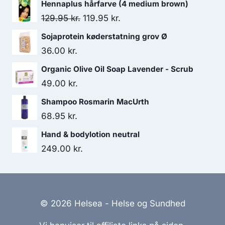
Hennaplus hårfarve (4 medium brown)
138.00 kr..
130.95 kr..
Den
Den
129.95
kr.
119.95
kr.
oprindelige
aktuelle
Sojaprotein køderstatning grov Ø
pris
pris
36.00
kr.
var:
er:
Organic Olive Oil Soap Lavender - Scrub
129.95 kr..
119.95 kr..
49.00
kr.
Shampoo Rosmarin MacUrth
68.95
kr.
Hand & bodylotion neutral
249.00
kr.
© 2026 Helsea - Helse og Sundhed