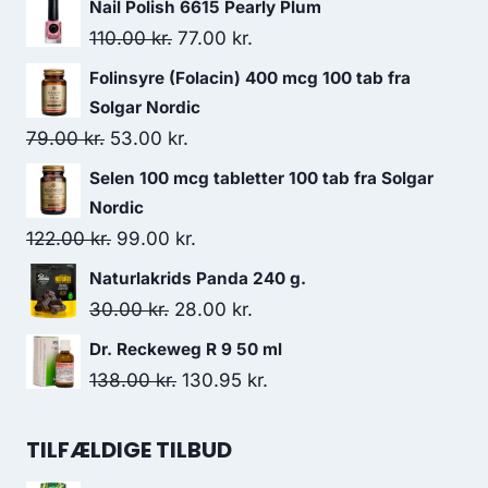
Nail Polish 6615 Pearly Plum
Den
Den
110.00
kr.
77.00
kr.
oprindelige
aktuelle
Folinsyre (Folacin) 400 mcg 100 tab fra
pris
pris
Solgar Nordic
var:
er:
Den
Den
79.00
kr.
53.00
kr.
110.00 kr..
77.00 kr..
oprindelige
aktuelle
Selen 100 mcg tabletter 100 tab fra Solgar
pris
pris
Nordic
var:
er:
Den
Den
122.00
kr.
99.00
kr.
79.00 kr..
53.00 kr..
oprindelige
aktuelle
Naturlakrids Panda 240 g.
pris
pris
Den
Den
30.00
kr.
28.00
kr.
var:
er:
oprindelige
aktuelle
Dr. Reckeweg R 9 50 ml
122.00 kr..
99.00 kr..
pris
pris
Den
Den
138.00
kr.
130.95
kr.
var:
er:
oprindelige
aktuelle
30.00 kr..
28.00 kr..
pris
pris
TILFÆLDIGE TILBUD
var:
er: