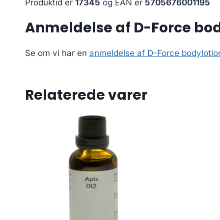
Produktid er
17345
og EAN er
5705676001195
Anmeldelse af D-Force bod
Se om vi har en
anmeldelse af D-Force bodylotio
Relaterede varer