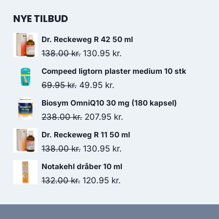
NYE TILBUD
Dr. Reckeweg R 42 50 ml
Den
Den
138.00
kr.
130.95
kr.
oprindelige
aktuelle
Compeed ligtorn plaster medium 10 stk
pris
pris
Den
Den
69.95
kr.
49.95
kr.
var:
er:
oprindelige
aktuelle
Biosym OmniQ10 30 mg (180 kapsel)
138.00 kr..
130.95 kr..
pris
pris
Den
Den
238.00
kr.
207.95
kr.
var:
er:
oprindelige
aktuelle
Dr. Reckeweg R 11 50 ml
69.95 kr..
49.95 kr..
pris
pris
Den
Den
138.00
kr.
130.95
kr.
var:
er:
oprindelige
aktuelle
Notakehl dråber 10 ml
238.00 kr..
207.95 kr..
pris
pris
Den
Den
132.00
kr.
120.95
kr.
var:
er:
oprindelige
aktuelle
138.00 kr..
130.95 kr..
pris
pris