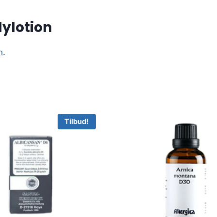
ylotion
n
.
Tilbud!