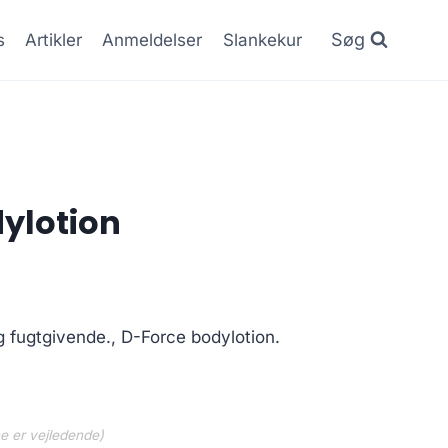
Søg
s
Artikler
Anmeldelser
Slankekur
ylotion
 fugtgivende., D-Force bodylotion.
ne er vejledende)