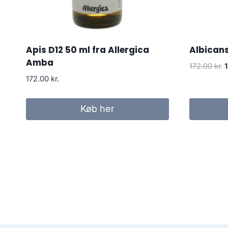
Apis D12 50 ml fra Allergica
Albicans
Amba
172.00
kr.
o
172.00
kr.
p
v
Køb her
1