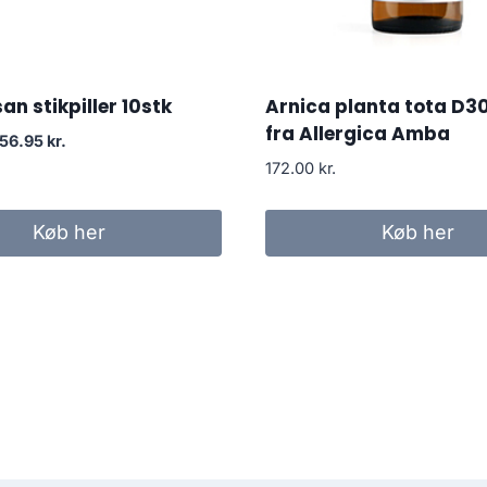
an stikpiller 10stk
Arnica planta tota D3
fra Allergica Amba
Den
Den
156.95
kr.
prindelige
aktuelle
172.00
kr.
ris
pris
ar:
er:
Køb her
Køb her
72.00 kr..
156.95 kr..