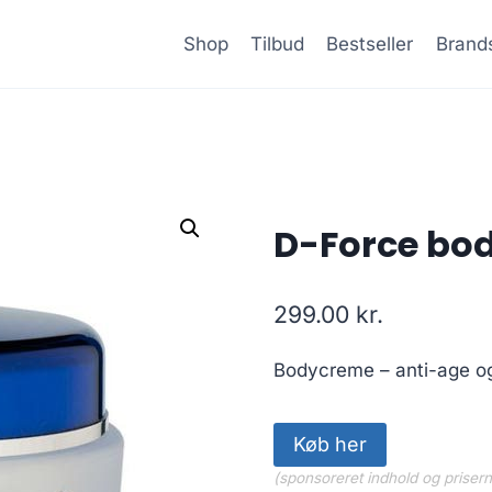
Shop
Tilbud
Bestseller
Brand
D-Force bod
299.00
kr.
Bodycreme – anti-age og
Køb her
(sponsoreret indhold og priser