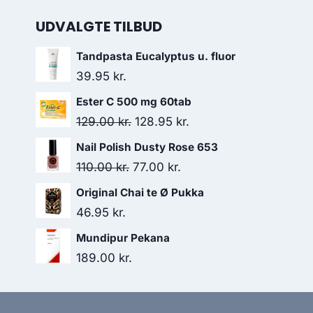
UDVALGTE TILBUD
Tandpasta Eucalyptus u. fluor
39.95
kr.
Ester C 500 mg 60tab
Den
Den
129.00
kr.
128.95
kr.
oprindelige
aktuelle
Nail Polish Dusty Rose 653
pris
pris
Den
Den
110.00
kr.
77.00
kr.
var:
er:
oprindelige
aktuelle
Original Chai te Ø Pukka
129.00 kr..
128.95 kr..
pris
pris
46.95
kr.
var:
er:
Mundipur Pekana
110.00 kr..
77.00 kr..
189.00
kr.