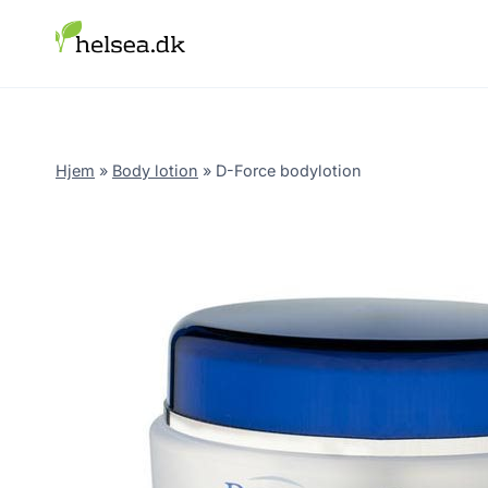
Skip
to
content
Hjem
»
Body lotion
»
D-Force bodylotion