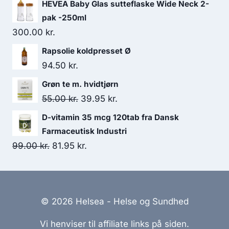
HEVEA Baby Glas sutteflaske Wide Neck 2-
pak -250ml
300.00
kr.
Rapsolie koldpresset Ø
94.50
kr.
Grøn te m. hvidtjørn
Den
Den
55.00
kr.
39.95
kr.
oprindelige
aktuelle
D-vitamin 35 mcg 120tab fra Dansk
pris
pris
Farmaceutisk Industri
var:
er:
Den
Den
99.00
kr.
81.95
kr.
55.00 kr..
39.95 kr..
oprindelige
aktuelle
pris
pris
var:
er:
© 2026 Helsea - Helse og Sundhed
99.00 kr..
81.95 kr..
Vi henviser til affiliate links på siden.