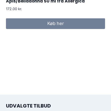
Apis/Belladonna 50 ml fra Allergica
172.00
kr.
Køb her
UDVALGTE TILBUD