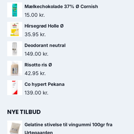
Mælkechokolade 37% Ø Cornish
15.00
kr.
Hirsegrød Holle Ø
35.95
kr.
Deodorant neutral
149.00
kr.
Risotto ris Ø
42.95
kr.
Co hypert Pekana
139.00
kr.
NYE TILBUD
Gelatine stivelse til vingummi 100gr fra
Urtegaarden