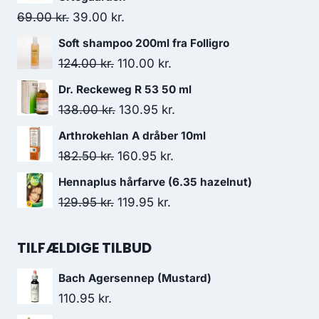
Den
Den
69.00
kr.
39.00
kr.
oprindelige
aktuelle
Soft shampoo 200ml fra Folligro
pris
pris
Den
Den
124.00
kr.
110.00
kr.
var:
er:
oprindelige
aktuelle
Dr. Reckeweg R 53 50 ml
69.00 kr..
39.00 kr..
pris
pris
Den
Den
138.00
kr.
130.95
kr.
var:
er:
oprindelige
aktuelle
Arthrokehlan A dråber 10ml
124.00 kr..
110.00 kr..
pris
pris
Den
Den
182.50
kr.
160.95
kr.
var:
er:
oprindelige
aktuelle
Hennaplus hårfarve (6.35 hazelnut)
138.00 kr..
130.95 kr..
pris
pris
Den
Den
129.95
kr.
119.95
kr.
var:
er:
oprindelige
aktuelle
182.50 kr..
160.95 kr..
pris
pris
TILFÆLDIGE TILBUD
var:
er:
Bach Agersennep (Mustard)
129.95 kr..
119.95 kr..
110.95
kr.