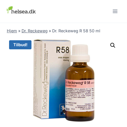
Skip
to
content
Hjem
»
Dr. Reckeweg
»
Dr. Reckeweg R 58 50 ml
Tilbud!