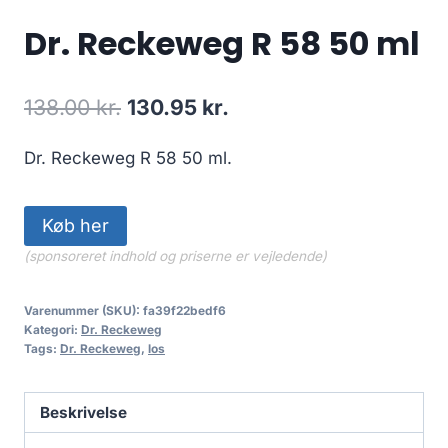
Dr. Reckeweg R 58 50 ml
Den
Den
138.00
kr.
130.95
kr.
oprindelige
aktuelle
Dr. Reckeweg R 58 50 ml.
pris
pris
var:
er:
Køb her
138.00 kr..
130.95 kr..
(sponsoreret indhold og priserne er vejledende)
Varenummer (SKU):
fa39f22bedf6
Kategori:
Dr. Reckeweg
Tags:
Dr. Reckeweg
,
los
Beskrivelse