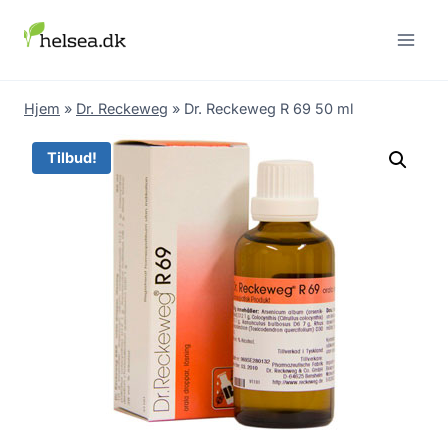
Skip
to
content
Hjem
»
Dr. Reckeweg
»
Dr. Reckeweg R 69 50 ml
Tilbud!