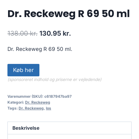
Dr. Reckeweg R 69 50 ml
Den
Den
138.00
kr.
130.95
kr.
oprindelige
aktuelle
Dr. Reckeweg R 69 50 ml.
pris
pris
var:
er:
Køb her
138.00 kr..
130.95 kr..
(sponsoreret indhold og priserne er vejledende)
Varenummer (SKU):
c6187947ba97
Kategori:
Dr. Reckeweg
Tags:
Dr. Reckeweg
,
los
Beskrivelse