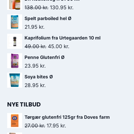
Den
Den
138.00
kr.
130.95
kr.
oprindelige
aktuelle
Spelt parboiled hel Ø
pris
pris
21.95
kr.
var:
er:
Kaprifolium fra Urtegaarden 10 ml
138.00 kr..
130.95 kr..
Den
Den
49.00
kr.
45.00
kr.
oprindelige
aktuelle
Penne Glutenfri Ø
pris
pris
23.95
kr.
var:
er:
Soya bites Ø
49.00 kr..
45.00 kr..
28.95
kr.
NYE TILBUD
Tørgær glutenfri 125gr fra Doves farm
Den
Den
27.00
kr.
17.95
kr.