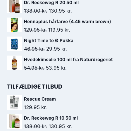
oprindelige
aktuelle
Dr. Reckeweg R 20 50 ml
pris
pris
Den
Den
138.00
kr.
130.95
kr.
var:
er:
oprindelige
aktuelle
Hennaplus hårfarve (4.45 warm brown)
27.00 kr..
17.95 kr..
pris
pris
Den
Den
129.95
kr.
119.95
kr.
var:
er:
oprindelige
aktuelle
Night Time te Ø Pukka
138.00 kr..
130.95 kr..
pris
pris
Den
Den
46.95
kr.
29.95
kr.
var:
er:
oprindelige
aktuelle
Hvedekimsolie 100 ml fra Naturdrogeriet
129.95 kr..
119.95 kr..
pris
pris
Den
Den
54.95
kr.
53.95
kr.
var:
er:
oprindelige
aktuelle
46.95 kr..
29.95 kr..
pris
pris
TILFÆLDIGE TILBUD
var:
er:
Rescue Cream
54.95 kr..
53.95 kr..
129.95
kr.
Dr. Reckeweg R 10 50 ml
Den
Den
138.00
kr.
130.95
kr.