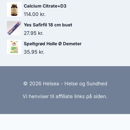
oprindelige
aktuelle
Calcium Citrate+D3
pris
pris
114.00
kr.
var:
er:
Yes Safirfil 18 cm buet
138.00 kr..
130.95 kr..
27.95
kr.
Speltgrød Holle Ø Demeter
35.95
kr.
© 2026 Helsea - Helse og Sundhed
Vi henviser til affiliate links på siden.
Hjemmesider Til Salg
|
Hjemmeside Udvikling
|
Online