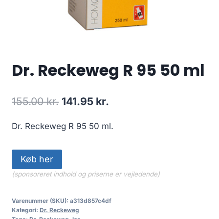
Dr. Reckeweg R 95 50 ml
Den
Den
155.00
kr.
141.95
kr.
oprindelige
aktuelle
Dr. Reckeweg R 95 50 ml.
pris
pris
var:
er:
Køb her
155.00 kr..
141.95 kr..
(sponsoreret indhold og priserne er vejledende)
Varenummer (SKU):
a313d857c4df
Kategori:
Dr. Reckeweg