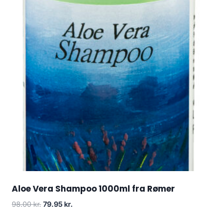
Aloe Vera Shampoo 1000ml fra Rømer
Den
Den
98.00
kr.
79.95
kr.
oprindelige
aktuelle