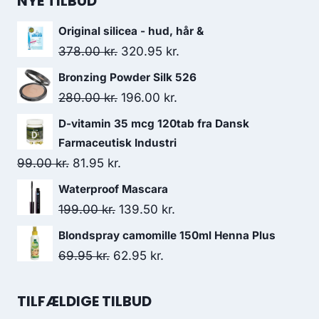
NYE TILBUD
Original silicea - hud, hår &
Den
Den
378.00
kr.
320.95
kr.
oprindelige
aktuelle
Bronzing Powder Silk 526
pris
pris
Den
Den
280.00
kr.
196.00
kr.
var:
er:
oprindelige
aktuelle
D-vitamin 35 mcg 120tab fra Dansk
378.00 kr..
320.95 kr..
pris
pris
Farmaceutisk Industri
var:
er:
Den
Den
99.00
kr.
81.95
kr.
280.00 kr..
196.00 kr..
oprindelige
aktuelle
Waterproof Mascara
pris
pris
Den
Den
199.00
kr.
139.50
kr.
var:
er:
oprindelige
aktuelle
Blondspray camomille 150ml Henna Plus
99.00 kr..
81.95 kr..
pris
pris
Den
Den
69.95
kr.
62.95
kr.
var:
er:
oprindelige
aktuelle
199.00 kr..
139.50 kr..
pris
pris
TILFÆLDIGE TILBUD