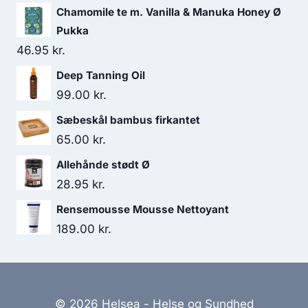
var:
er:
Chamomile te m. Vanilla & Manuka Honey Ø
69.95 kr..
62.95 kr..
Pukka
46.95
kr.
Deep Tanning Oil
99.00
kr.
Sæbeskål bambus firkantet
65.00
kr.
Allehånde stødt Ø
28.95
kr.
Rensemousse Mousse Nettoyant
189.00
kr.
© 2026 Helsea - Helse og Sundhed