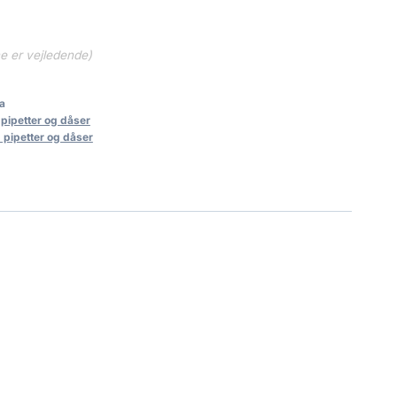
ne er vejledende)
a
 pipetter og dåser
 pipetter og dåser