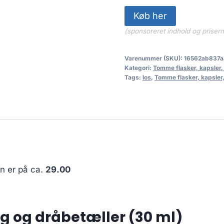
Køb her
(sponsoreret indhold og priser
Varenummer (SKU):
16562ab837a
Kategori:
Tomme flasker, kapsler,
Tags:
los
,
Tomme flasker, kapsler,
en er på ca.
29.00
g og dråbetæller (30 ml)