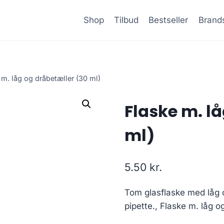
Shop
Tilbud
Bestseller
Brand
 m. låg og dråbetæller (30 ml)
Flaske m. l
ml)
5.50
kr.
Tom glasflaske med låg o
pipette., Flaske m. låg o