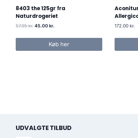
8403 the 125gr fra
Aconitu
Naturdrogeriet
Allergi
Den
Den
57.95
kr.
45.00
kr.
172.00
kr.
oprindelige
aktuelle
pris
pris
Køb her
var:
er:
57.95 kr..
45.00 kr..
UDVALGTE TILBUD