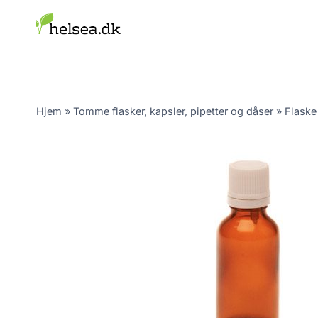
Skip
to
content
Hjem
»
Tomme flasker, kapsler, pipetter og dåser
»
Flaske