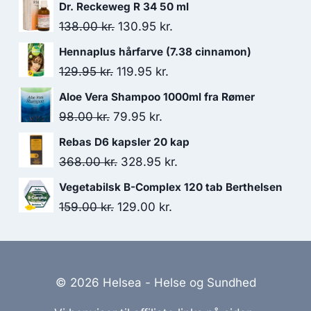
Dr. Reckeweg R 34 50 ml
Den
Den
138.00
kr.
130.95
kr.
oprindelige
aktuelle
Hennaplus hårfarve (7.38 cinnamon)
pris
pris
Den
Den
129.95
kr.
119.95
kr.
var:
er:
oprindelige
aktuelle
Aloe Vera Shampoo 1000ml fra Rømer
138.00 kr..
130.95 kr..
pris
pris
Den
Den
98.00
kr.
79.95
kr.
var:
er:
oprindelige
aktuelle
Rebas D6 kapsler 20 kap
129.95 kr..
119.95 kr..
pris
pris
Den
Den
368.00
kr.
328.95
kr.
var:
er:
oprindelige
aktuelle
Vegetabilsk B-Complex 120 tab Berthelsen
98.00 kr..
79.95 kr..
pris
pris
Den
Den
159.00
kr.
129.00
kr.
var:
er:
oprindelige
aktuelle
368.00 kr..
328.95 kr..
pris
pris
var:
er:
© 2026 Helsea - Helse og Sundhed
159.00 kr..
129.00 kr..