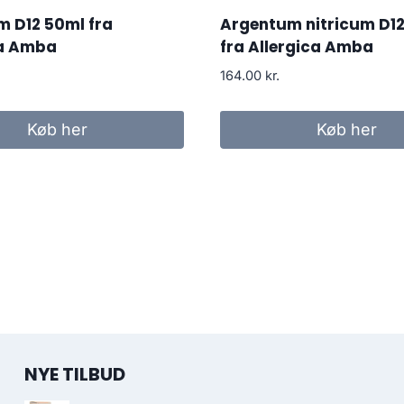
m D12 50ml fra
Argentum nitricum D12
ca Amba
fra Allergica Amba
164.00
kr.
Køb her
Køb her
NYE TILBUD