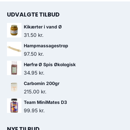
UDVALGTE TILBUD
Kikærter i vand Ø
31.50
kr.
Hampmassagestrop
97.50
kr.
Hørfrø Ø Spis Økologisk
34.95
kr.
Carbomin 200gr
215.00
kr.
Team MiniMates D3
99.95
kr.
NYE TILBUD