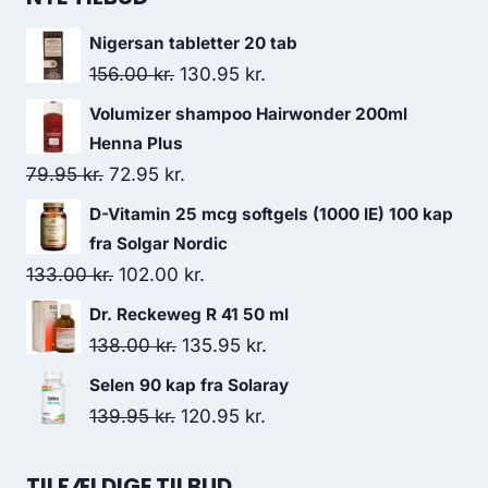
Nigersan tabletter 20 tab
Den
Den
156.00
kr.
130.95
kr.
oprindelige
aktuelle
Volumizer shampoo Hairwonder 200ml
pris
pris
Henna Plus
var:
er:
Den
Den
79.95
kr.
72.95
kr.
156.00 kr..
130.95 kr..
oprindelige
aktuelle
D-Vitamin 25 mcg softgels (1000 IE) 100 kap
pris
pris
fra Solgar Nordic
var:
er:
Den
Den
133.00
kr.
102.00
kr.
79.95 kr..
72.95 kr..
oprindelige
aktuelle
Dr. Reckeweg R 41 50 ml
pris
pris
Den
Den
138.00
kr.
135.95
kr.
var:
er:
oprindelige
aktuelle
Selen 90 kap fra Solaray
133.00 kr..
102.00 kr..
pris
pris
Den
Den
139.95
kr.
120.95
kr.
var:
er:
oprindelige
aktuelle
138.00 kr..
135.95 kr..
pris
pris
TILFÆLDIGE TILBUD