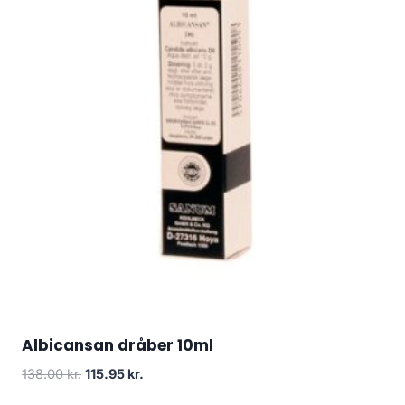
Albicansan dråber 10ml
Den
Den
138.00
kr.
115.95
kr.
oprindelige
aktuelle