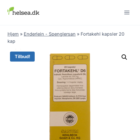
Skip
to
content
Hjem
»
Enderlein - Spenglersan
»
Fortakehl kapsler 20
kap
Tilbud!