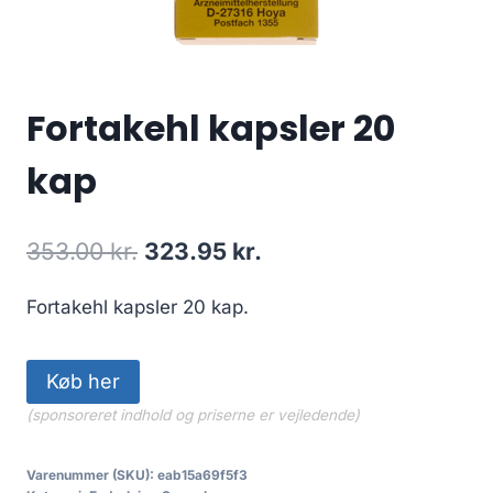
Fortakehl kapsler 20
kap
Den
Den
353.00
kr.
323.95
kr.
oprindelige
aktuelle
Fortakehl kapsler 20 kap.
pris
pris
var:
er:
Køb her
353.00 kr..
323.95 kr..
(sponsoreret indhold og priserne er vejledende)
Varenummer (SKU):
eab15a69f5f3