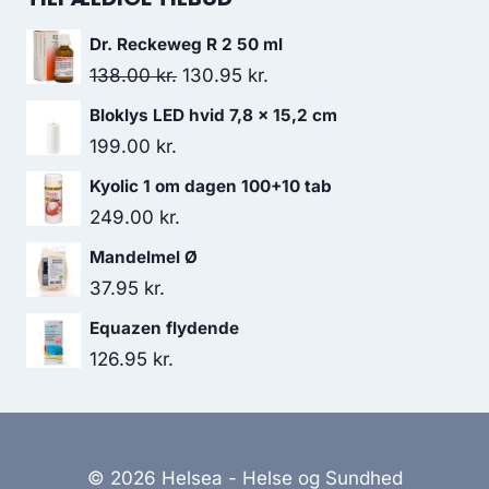
var:
er:
Dr. Reckeweg R 2 50 ml
139.95 kr..
120.95 kr..
Den
Den
138.00
kr.
130.95
kr.
oprindelige
aktuelle
Bloklys LED hvid 7,8 x 15,2 cm
pris
pris
199.00
kr.
var:
er:
Kyolic 1 om dagen 100+10 tab
138.00 kr..
130.95 kr..
249.00
kr.
Mandelmel Ø
37.95
kr.
Equazen flydende
126.95
kr.
© 2026 Helsea - Helse og Sundhed